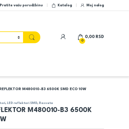
Pratite vašu porudžbinu
Katalog
Moj nalog
My Account
0,00
RSD
0
D REFLEKTOR M480010-B3 6500K SMD ECO 10W
tori
,
LED reflektori SMD
,
Rasveta
EFLEKTOR M480010-B3 6500K
0W