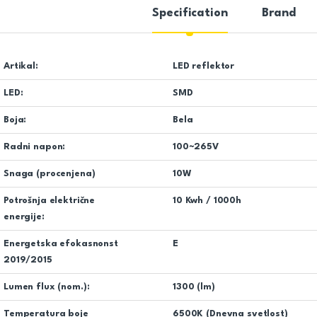
Specification
Brand
Artikal:
LED reflektor
LED:
SMD
Boja:
Bela
Radni napon:
100~265V
Snaga (procenjena)
10W
Potrošnja električne
10 Kwh / 1000h
energije:
Energetska efokasnonst
E
2019/2015
Lumen flux (nom.):
1300 (lm)
Temperatura boje
6500K (Dnevna svetlost)