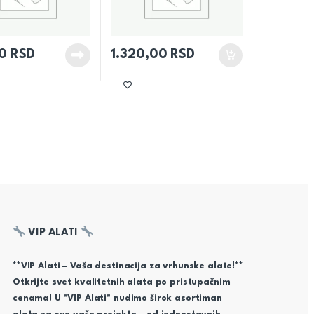
00
RSD
1.320,00
RSD
VIP ALATI
**VIP Alati – Vaša destinacija za vrhunske alate!**
Otkrijte svet kvalitetnih alata po pristupačnim
cenama! U "VIP Alati" nudimo širok asortiman