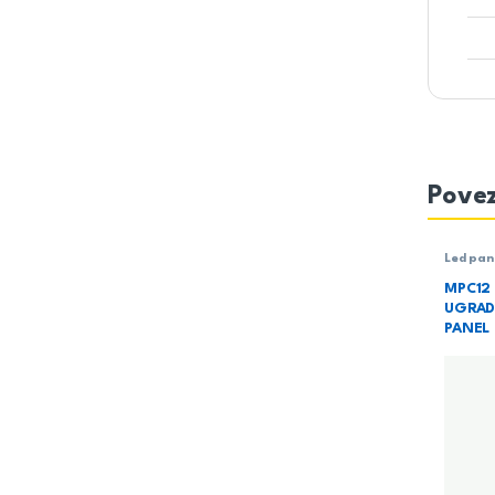
Povez
Led pan
Rasvet
MPC12
UGRAD
PANEL