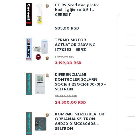
CT 99 Sredstvo protiv
buđi i gljivica 0,5 l -
CERESIT
505,00
RSD
TERMO MOTOR
ACTUATOR 230V NC
1770853 - HERZ
3.599,00
RSD
3.199,00
RSD
DIFERENCIJALNI
KONTROLER SOLARNI
SGC16H 2SGC16H30-010 –
SELTRON
25.940,00
RSD
24.500,00
RSD
KOMPAKTNI REGULATOR
GREJANJA SELTRON
AHD20 01MC060606 -
SELTRON