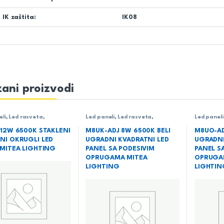
IK zaštita:
IK08
ani proizvodi
eli
,
Led rasveta
,
Led paneli
,
Led rasveta
,
Led paneli
a
,
Ugradni LED paneli
Rasveta
,
Ugradni LED paneli
Rasveta
,
 12W 6500K STAKLENI
M8UK-ADJ 8W 6500K BELI
M8UO-AD
NI OKRUGLI LED
UGRADNI KVADRATNI LED
UGRADNI
 MITEA LIGHTING
PANEL SA PODESIVIM
PANEL S
OPRUGAMA MITEA
OPRUGA
LIGHTING
LIGHTIN