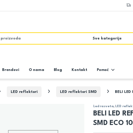
Brendovi
O nama
Blog
Kontakt
Pomoć
LED reflektori
LED reflektori SMD
BELI LE
Led rasveta
,
LED reflek
BELI LED R
SMD ECO 1