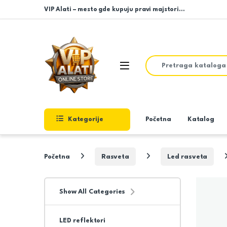
Skip to navigation
Skip to content
VIP Alati – mesto gde kupuju pravi majstori…
Search for:
Open
Kategorije
Početna
Katalog
Početna
Rasveta
Led rasveta
Show All Categories
LED reflektori