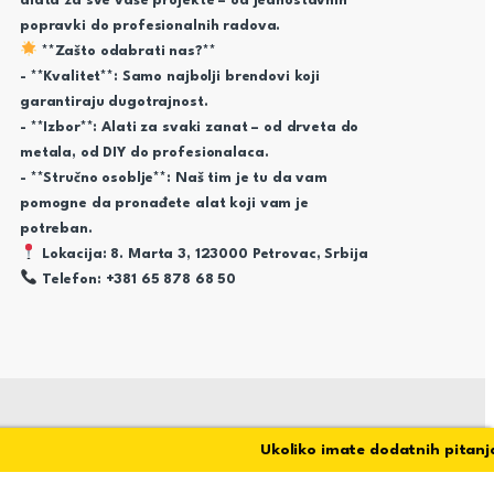
alata za sve vaše projekte – od jednostavnih
popravki do profesionalnih radova.
**Zašto odabrati nas?**
- **Kvalitet**: Samo najbolji brendovi koji
garantiraju dugotrajnost.
- **Izbor**: Alati za svaki zanat – od drveta do
metala, od DIY do profesionalaca.
- **Stručno osoblje**: Naš tim je tu da vam
pomogne da pronađete alat koji vam je
potreban.
Lokacija: 8. Marta 3, 123000 Petrovac, Srbija
Telefon: +381 65 878 68 50
Ukoliko imate dodatnih pitanja sto