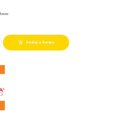
73mm
R M480010-B3 6500K SMD ECO 10W quantity
Dodaj u korpu