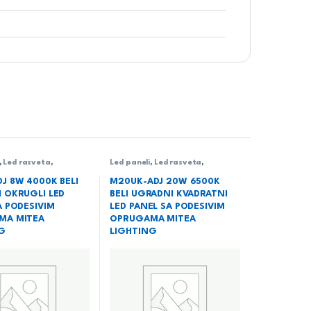
,
Led rasveta
,
Led paneli
,
Led rasveta
,
Ugradni LED paneli
Rasveta
,
Ugradni LED paneli
J 8W 4000K BELI
M20UK-ADJ 20W 6500K
 OKRUGLI LED
BELI UGRADNI KVADRATNI
A PODESIVIM
LED PANEL SA PODESIVIM
MA MITEA
OPRUGAMA MITEA
G
LIGHTING