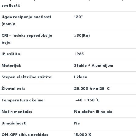
svetlosti:
Ugao rasipanja svetlosti
120º
(nom.):
CRI – indeks reprodukcije
≥80(Ra)
boja:
IP zaštita:
IP65
Materijal:
Staklo + Aluminijum
Stepen električne zaštite:
I klasa
Životni vek:
25.000 h na 25° C
Temperatura okoline:
-40 ~ +50 °C
Način montaže:
Na plafon ili na zid
Dimabilnost:
Ne
ON-OFF ciklus prekida:
15.000 X