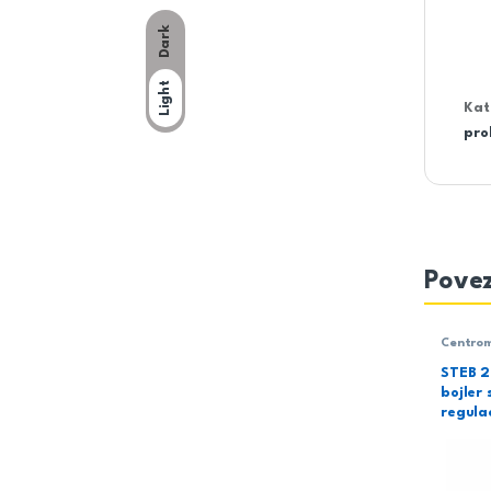
Dark
Light
Kat
pro
Povez
Centro
inox sa
STEB 2
bojler
regula