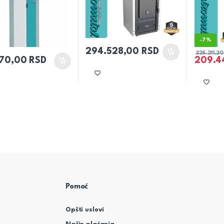
-
7%
294.528,00
RSD
225.211,2
070,00
RSD
209.4
Pomoć
Opšti uslovi