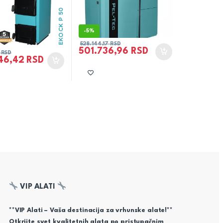
-
5%
528.144,17
RSD
501.736,96
RSD
0
RSD
46,42
RSD
VIP ALATI
**VIP Alati – Vaša destinacija za vrhunske alate!**
Otkrijte svet kvalitetnih alata po pristupačnim