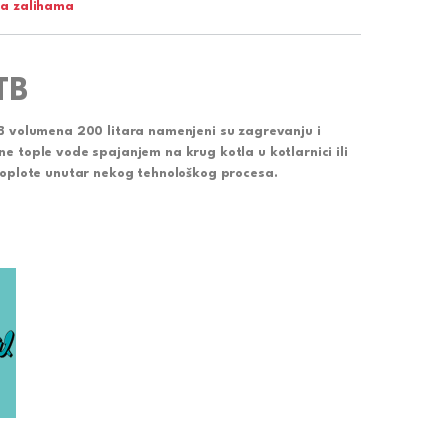
a zalihama
TB
B
volumena 200 litara namenjeni su zagrevanju i
e tople vode spajanjem na krug kotla u kotlarnici ili
 toplote unutar nekog tehnološkog procesa.