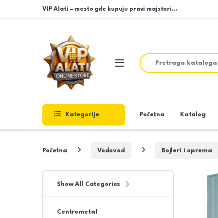
Skip to navigation
Skip to content
VIP Alati – mesto gde kupuju pravi majstori…
Search for:
Open
Kategorije
Početna
Katalog
Početna
Vodovod
Bojleri i oprema
Show All Categories
Centrometal