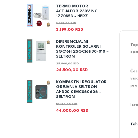
TERMO MOTOR
ACTUATOR 230V NC
1770853 - HERZ
3.599,00
RSD
3.199,00
RSD
DIFERENCIJALNI
Top
KONTROLER SOLARNI
SGC16H 2SGC16H30-010 –
spa
SELTRON
25.940,00
RSD
24.500,00
RSD
Čes
vis
KOMPAKTNI REGULATOR
pro
GREJANJA SELTRON
AHD20 01MC060606 -
SELTRON
53.170,00
RSD
Izr
44.000,00
RSD
Teh