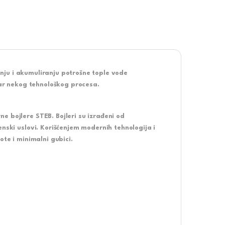
ju i akumuliranju potrošne tople vode
utar nekog tehnološkog procesa.
e bojlere STEB. Bojleri su izrađeni od
enski uslovi. Korišćenjem modernih tehnologija i
ote i minimalni gubici.