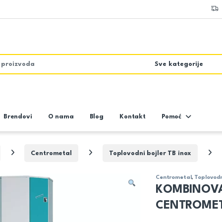
Brendovi
O nama
Blog
Kontakt
Pomoć
Centrometal
Toplovodni bojler TB inox
Centrometal
,
Toplovodn
KOMBINOVAN
CENTROME