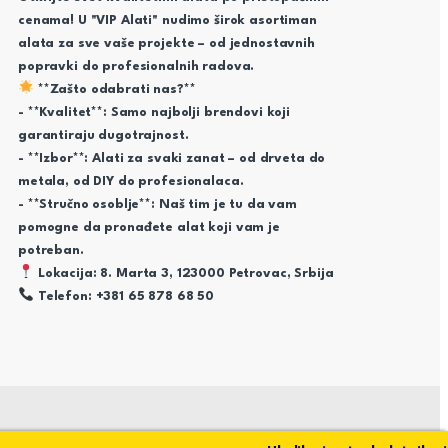
cenama! U "VIP Alati" nudimo širok asortiman
alata za sve vaše projekte – od jednostavnih
popravki do profesionalnih radova.
**Zašto odabrati nas?**
- **Kvalitet**: Samo najbolji brendovi koji
garantiraju dugotrajnost.
- **Izbor**: Alati za svaki zanat – od drveta do
metala, od DIY do profesionalaca.
- **Stručno osoblje**: Naš tim je tu da vam
pomogne da pronađete alat koji vam je
potreban.
Lokacija: 8. Marta 3, 123000 Petrovac, Srbija
Telefon: +381 65 878 68 50