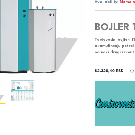
Availability:
Nema n
BOJLER 
Toplovodni bojleri
T
akumuliranju potrošn
na neki drugi izvor
82.328,40
RSD