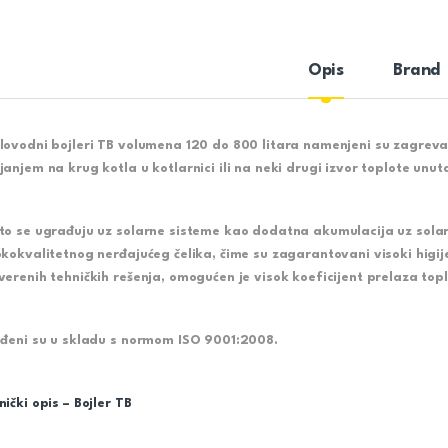
Opis
Brand
lovodni bojleri
TB
volumena 120 do 800 litara namenjeni su zagrevan
janjem na krug kotla u kotlarnici ili na neki drugi izvor toplote un
to se ugrađuju uz solarne sisteme kao dodatna akumulacija uz solarn
okokvalitetnog nerđajućeg čelika, čime su zagarantovani visoki higij
verenih tehničkih rešenja, omogućen je visok koeficijent prelaza topl
ađeni su u skladu s normom ISO 9001:2008.
nički opis – Bojler TB