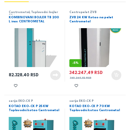
Centrometal
,
Toplovodni bojler
Centropelet ZVB
TB inox
KOMBINOVANI BOJLER TB 200
ZVB 24 KW Kotao na pelet
L inox CENTROMETAL
Centrometal
-
5%
342.247,49
RSD
82.328,40
RSD
360.260,52
RSD
serija EKO-CK P
serija EKO-CK P
KOTAO EKO-CK P 25 KW
KOTAO EKO-CK P 70 KW
Toplovodni kotao Centrometal
Toplovodni kotao Centrometal