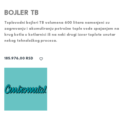
BOJLER TB
Toplovodni bojleri
TB
volumena 600 litara namenjeni su
zagrevanju i akumuliranju potrošne tople vode spajanjem na
krug kotla u kotlarnici ili na neki drugi izvor toplote unutar
nekog tehnološkog procesa.
185.976,00
RSD