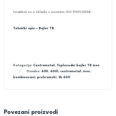
Izrađeni su u skladu s normom ISO 9001:2008.
Tehnički opis – Bojler TB
Kategorije:
Centrometal
,
Toplovodni bojler TB inox
Oznake:
600
,
600l
,
centrometal
,
inox
,
kombinovani
,
prohromski
,
tb 600
Povezani proizvodi