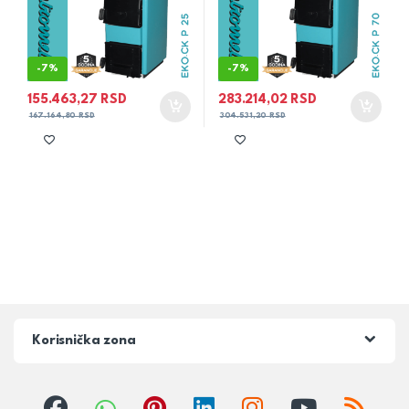
-
7%
-
7%
155.463,27
RSD
283.214,02
RSD
167.164,80
RSD
304.531,20
RSD
Korisnička zona