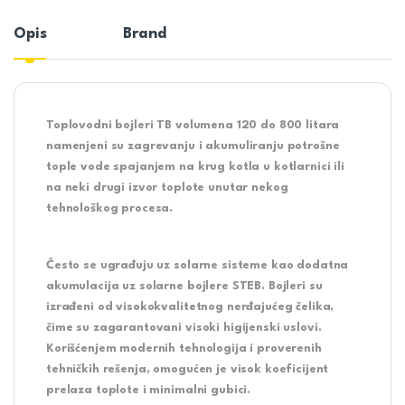
Opis
Brand
Toplovodni bojleri
TB
volumena 120 do 800 litara
namenjeni su zagrevanju i akumuliranju potrošne
tople vode spajanjem na krug kotla u kotlarnici ili
na neki drugi izvor toplote unutar nekog
tehnološkog procesa.
Često se ugrađuju uz solarne sisteme kao dodatna
akumulacija uz solarne bojlere STEB. Bojleri su
izrađeni od visokokvalitetnog nerđajućeg čelika,
čime su zagarantovani visoki higijenski uslovi.
Korišćenjem modernih tehnologija i proverenih
tehničkih rešenja, omogućen je visok koeficijent
prelaza toplote i minimalni gubici.