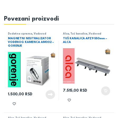
Povezani proizvodi
Dodatna oprema
,
Vodovod
Alca
,
Tuš kanalice
,
Vodovod
MAGNETNI NEUTRALIZATOR
TUŠ KANALICA APZ9 550mm –
VODENOG KAMENCA AM002 –
ALCA
GORENJE
7.515,00
RSD
1.500,00
RSD
Alca
,
Tuš kanalice
,
Vodovod
Alca
,
Tuš kanalice
,
Vodovod