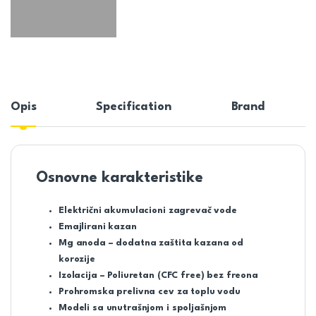
Opis
Specification
Brand
Osnovne karakteristike
Električni akumulacioni zagrevač vode
Emajlirani kazan
Mg anoda – dodatna zaštita kazana od
korozije
Izolacija – Poliuretan (CFC free) bez freona
Prohromska prelivna cev za toplu vodu
Modeli sa unutrašnjom i spoljašnjom