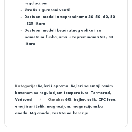
regulacijom
Gratis sigurnosni ventil
Dostupni modeli u zapreminama 30, 50, 60, 80
i 120 litara
Dostupni modeli kvadratnog oblika i sa
pametnim funkcijama u zapreminama 50 , 80
litara
Kategorije:
Bojleri i oprema
,
Bojleri sa emajliranim
kazanom sa regulacijom temperature
,
Termorad
,
Vodovod
Oznake:
60l
,
bojler
,
celik
,
CFC free
,
emajlirani čelik
,
magnezijum
,
magnezijumska
anoda
,
Mg anoda
,
zastita od korozije