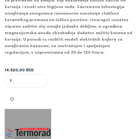
sa
prevlakom od emajla,
koji obezbeđuje odličnu
zaštitu od
korozije i visoki nivo higijene vode
. Savremena tehnologija
emajliranja omogućava ravnomerno nanošenje stakleno
keramičkog premaza na čeličnu površinu, stvarajući izuzetno
otporan zaštitni sloj emajla jednake debljine, a ugrađena
magnezijumska anoda
obezbeđuje dodatnu zaštitu kazana od
korozije. U ponudi su različiti modeli električnih bojlera sa
emajliranim kazanom, sa unutrašnjom i spoljašnjom
regulacijom, u zapreminama od 30 do 120 litara.
14.520,00
RSD
TERMORAD BTCR-60 EMAJLIRANI BOJLER SA REGULATOROM TOPL