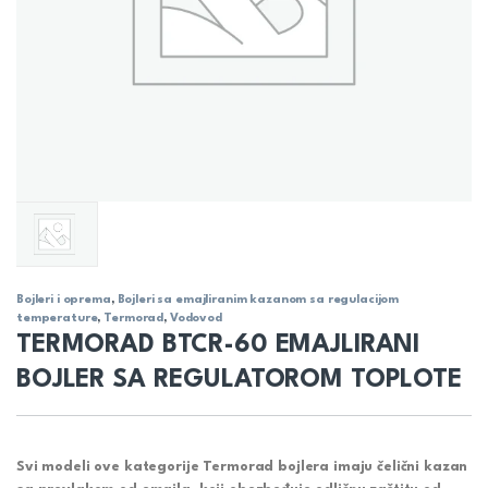
Bojleri i oprema
,
Bojleri sa emajliranim kazanom sa regulacijom
temperature
,
Termorad
,
Vodovod
TERMORAD BTCR-60 EMAJLIRANI
BOJLER SA REGULATOROM TOPLOTE
Svi modeli ove kategorije Termorad bojlera imaju
čelični
kazan