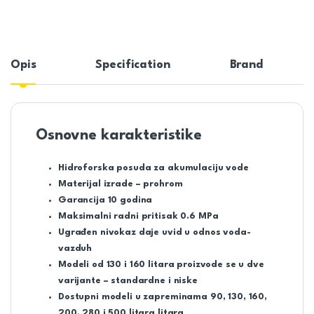
Opis
Specification
Brand
Osnovne karakteristike
Hidroforska posuda za akumulaciju vode
Materijal izrade – prohrom
Garancija 10 godina
Maksimalni radni pritisak 0.6 MPa
Ugrađen nivokaz daje uvid u odnos voda-
vazduh
Modeli od 130 i 160 litara proizvode se u dve
varijante – standardne i niske
Dostupni modeli u zapreminama 90, 130, 160,
200, 280 i 500 litara litara