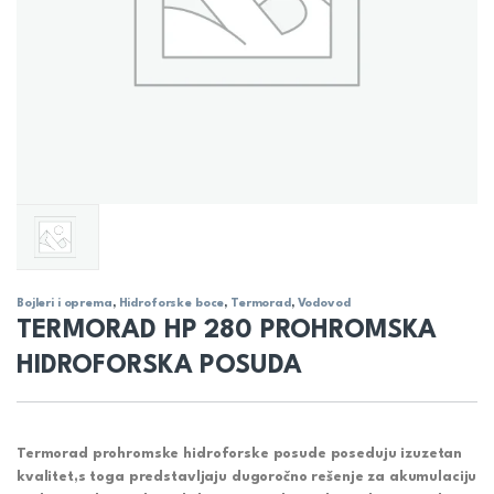
Bojleri i oprema
,
Hidroforske boce
,
Termorad
,
Vodovod
TERMORAD HP 280 PROHROMSKA
HIDROFORSKA POSUDA
Termorad prohromske hidroforske posude poseduju izuzetan
kvalitet,s toga predstavljaju
dugoročno rešenje
za akumulaciju