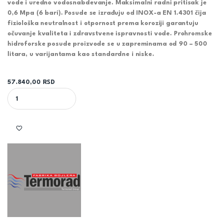
vode i uredno vodosnabdevanje. Maksimalni radni pritisak je
0,6 Mpa (6 bari)
. Posude se izrađuju od
INOX-a EN 1.4301
čija
fiziološka neutralnost i otpornost prema koroziji garantuju
očuvanje kvaliteta i zdravstvene ispravnosti vode
. Prohromske
hidroforske posude proizvode se u zapreminama od
90 – 500
litara
, u varijantama kao standardne i niske.
57.840,00
RSD
TERMORAD HP 280 PROHROMSKA HIDROFORSKA POSUDA quantit