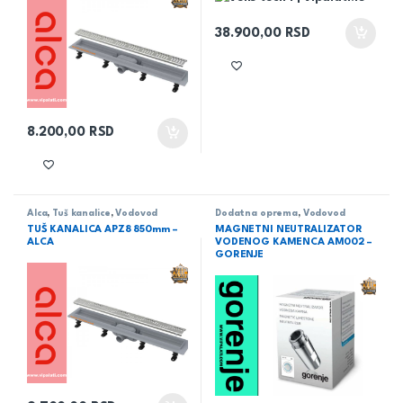
38.900,00
RSD
8.200,00
RSD
Alca
,
Tuš kanalice
,
Vodovod
Dodatna oprema
,
Vodovod
TUŠ KANALICA APZ8 850mm –
MAGNETNI NEUTRALIZATOR
ALCA
VODENOG KAMENCA AM002 –
GORENJE