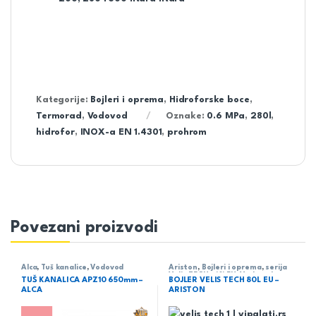
Kategorije:
Bojleri i oprema
,
Hidroforske boce
,
Termorad
,
Vodovod
Oznake:
0.6 MPa
,
280l
,
hidrofor
,
INOX-a EN 1.4301
,
prohrom
Povezani proizvodi
Alca
,
Tuš kanalice
,
Vodovod
Ariston
,
Bojleri i oprema
,
serija
Velis TECH wifi EU
,
Vodovod
TUŠ KANALICA APZ10 650mm –
BOJLER VELIS TECH 80L EU –
ALCA
ARISTON