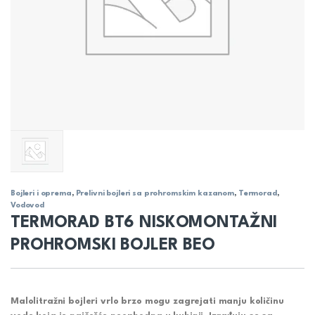
Bojleri i oprema
,
Prelivni bojleri sa prohromskim kazanom
,
Termorad
,
Vodovod
TERMORAD BT6 NISKOMONTAŽNI
PROHROMSKI BOJLER BEO
Malolitražni bojleri vrlo brzo mogu zagrejati manju količinu