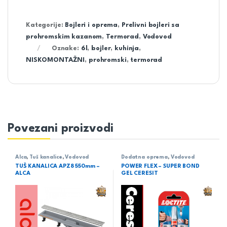
Kategorije:
Bojleri i oprema
,
Prelivni bojleri sa
prohromskim kazanom
,
Termorad
,
Vodovod
Oznake:
6l
,
bojler
,
kuhinja
,
NISKOMONTAŽNI
,
prohromski
,
termorad
Povezani proizvodi
Alca
,
Tuš kanalice
,
Vodovod
Dodatna oprema
,
Vodovod
TUŠ KANALICA APZ8 550mm –
POWER FLEX – SUPER BOND
ALCA
GEL CERESIT