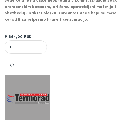
vode koja je najčešće neophodna u kuhinji. Izrađuju se sa
prohromskim kazanom, pri čemu upotrebljeni materijali
obezbeđuju bakteriološku ispravnost vode koja se može
koristiti za pripremu hrane i konzumaciju.
9.864,00
RSD
TERMORAD BT6 NISKOMONTAŽNI PROHROMSKI BOJLER BEO quant