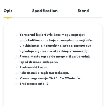
Opis
Specification
Brand
Termorad bojleri vrlo brzo mogu zagrejati
male količine vode koje su neophodne najčešće
u kuhinjama, a kompaktna izrada omogućava
ugradnju u gotovo svaki kuhinjski nameštaj.
Prema mestu ugradnje mogu biti za ugradnju
ispod ili iznad sudopere.
Prohromski kazan.
Polistirenska toplotna izolacija.
Vreme zagrevanja 15-75 °C – 22minuta
Broj termostata: 2