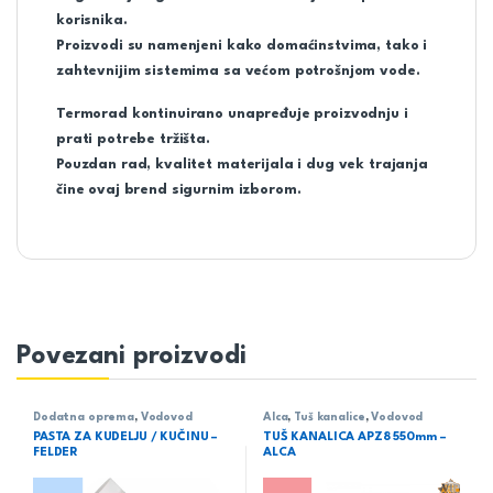
korisnika.
Proizvodi su namenjeni kako domaćinstvima, tako i
zahtevnijim sistemima sa većom potrošnjom vode.
Termorad kontinuirano unapređuje proizvodnju i
prati potrebe tržišta.
Pouzdan rad, kvalitet materijala i dug vek trajanja
čine ovaj brend sigurnim izborom.
Povezani proizvodi
Dodatna oprema
,
Vodovod
Alca
,
Tuš kanalice
,
Vodovod
PASTA ZA KUDELJU / KUČINU –
TUŠ KANALICA APZ8 550mm –
FELDER
ALCA