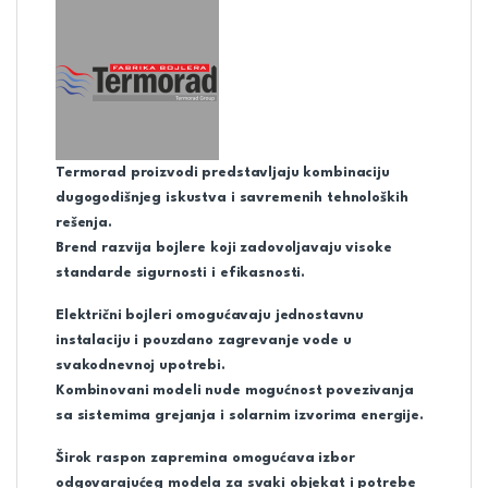
Termorad proizvodi predstavljaju kombinaciju
dugogodišnjeg iskustva i savremenih tehnoloških
rešenja.
Brend razvija bojlere koji zadovoljavaju visoke
standarde sigurnosti i efikasnosti.
Električni bojleri omogućavaju jednostavnu
instalaciju i pouzdano zagrevanje vode u
svakodnevnoj upotrebi.
Kombinovani modeli nude mogućnost povezivanja
sa sistemima grejanja i solarnim izvorima energije.
Širok raspon zapremina omogućava izbor
odgovarajućeg modela za svaki objekat i potrebe