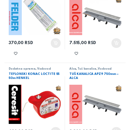
370,00
RSD
7.515,00
RSD
Dodatna oprema
,
Vodovod
Alca
,
Tuš kanalice
,
Vodovod
TEFLONSKI KONAC LOCTITE 55
TUŠ KANALICA APZ9 750mm –
50m HENKEL
ALCA