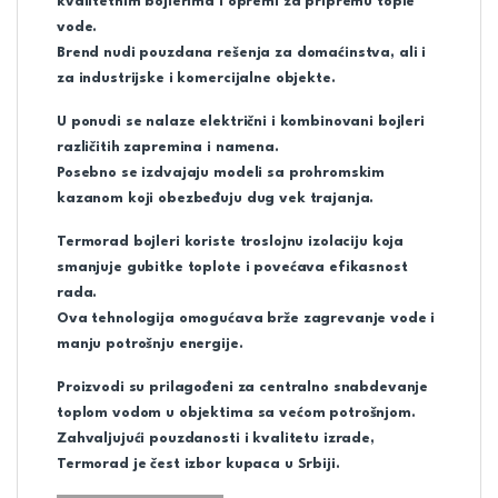
kvalitetnim bojlerima i opremi za pripremu tople
vode.
Brend nudi pouzdana rešenja za domaćinstva, ali i
za industrijske i komercijalne objekte.
U ponudi se nalaze električni i kombinovani bojleri
različitih zapremina i namena.
Posebno se izdvajaju modeli sa prohromskim
kazanom koji obezbeđuju dug vek trajanja.
Termorad bojleri koriste troslojnu izolaciju koja
smanjuje gubitke toplote i povećava efikasnost
rada.
Ova tehnologija omogućava brže zagrevanje vode i
manju potrošnju energije.
Proizvodi su prilagođeni za centralno snabdevanje
toplom vodom u objektima sa većom potrošnjom.
Zahvaljujući pouzdanosti i kvalitetu izrade,
Termorad je čest izbor kupaca u Srbiji.