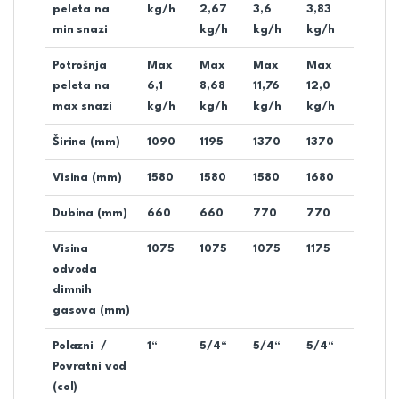
peleta na
kg/h
2,67
3,6
3,83
min snazi
kg/h
kg/h
kg/h
Potrošnja
Max
Max
Max
Max
peleta na
6,1
8,68
11,76
12,0
max snazi
kg/h
kg/h
kg/h
kg/h
Širina (mm)
1090
1195
1370
1370
Visina (mm)
1580
1580
1580
1680
Dubina (mm)
660
660
770
770
Visina
1075
1075
1075
1175
odvoda
dimnih
gasova (mm)
Polazni /
1“
5/4“
5/4“
5/4“
Povratni vod
(col)