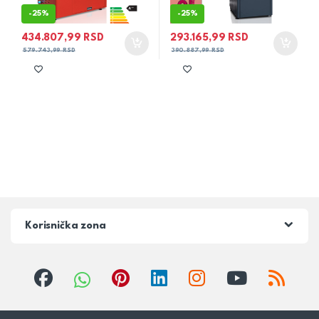
-
25%
-
25%
434.807,99
RSD
293.165,99
RSD
579.743,99
RSD
390.887,99
RSD
Korisnička zona