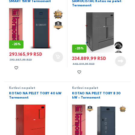
SMART 15KW Termomont
SAMOČISTAČ Kotao na pelet
Termomont
-
25%
-
25%
293.165,99
RSD
334.889,99
RSD
390.887,99
RSD
446.519,99
RSD
Kotlovi na pelet
Kotlovi na pelet
KOTAO NA PELET TOBY 40 kW
KOTAO NA PELET TOBY B 30
Termomont
kW – Termomont