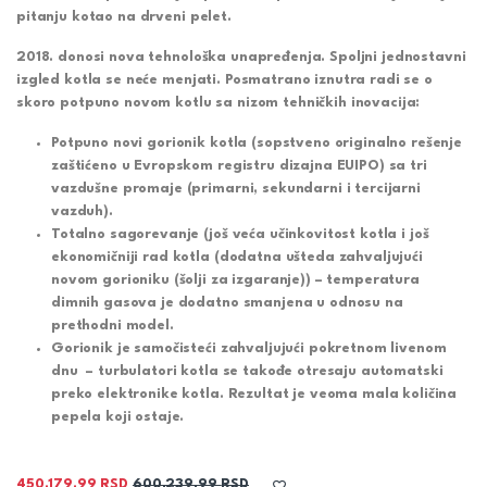
pitanju kotao na drveni pelet.
2018. donosi nova tehnološka unapređenja. Spoljni jednostavni
izgled kotla se neće menjati. Posmatrano iznutra radi se o
skoro potpuno novom kotlu sa nizom
tehničkih inovacija
:
Potpuno
novi gorionik kotla
(sopstveno originalno rešenje
zaštićeno u Evropskom registru dizajna EUIPO) sa tri
vazdušne promaje (primarni, sekundarni i tercijarni
vazduh).
Totalno sagorevanje (još veća učinkovitost kotla i još
ekonomičniji rad kotla (dodatna ušteda zahvaljujući
novom gorioniku (šolji za izgaranje)) – temperatura
dimnih gasova je dodatno smanjena u odnosu na
prethodni model.
Gorionik je
samočisteći
zahvaljujući pokretnom livenom
dnu
– turbulatori kotla
se takođe otresaju automatski
preko elektronike kotla. Rezultat je veoma mala količina
pepela koji ostaje.
450.179,99
RSD
600.239,99
RSD