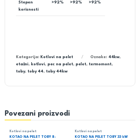
Stepen
>92%
>92%
>92%
korisnosti
Kategorija:
Kotlovi na pelet
Oznake:
44kw
,
etažni
,
kotlovi
,
pec na pelet
,
pelet
,
termomont
,
toby
,
toby 44
,
toby 44kw
Povezani proizvodi
Kotlovi na pelet
Kotlovi na pelet
KOTAO NA PELET TOBY B-
KOTAO NA PELET TOBY 33 kW