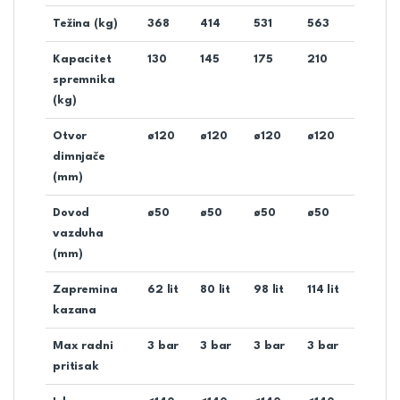
Težina (kg)
368
414
531
563
Kapacitet
130
145
175
210
spremnika
(kg)
Otvor
ø120
ø120
ø120
ø120
dimnjače
(mm)
Dovod
ø50
ø50
ø50
ø50
vazduha
(mm)
Zapremina
62 lit
80 lit
98 lit
114 lit
kazana
Max radni
3 bar
3 bar
3 bar
3 bar
pritisak