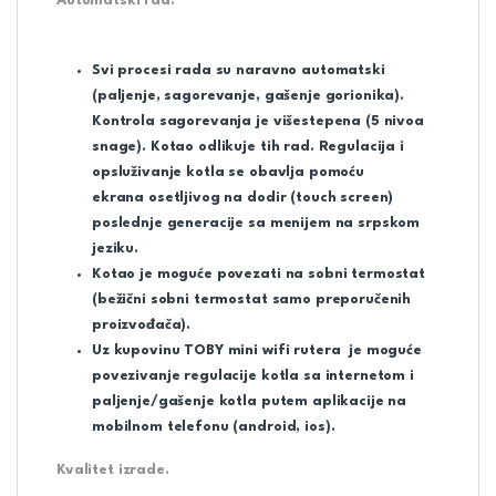
Automatski rad.
Svi procesi rada su naravno automatski
(paljenje, sagorevanje, gašenje gorionika).
Kontrola sagorevanja je višestepena (5 nivoa
snage). Kotao odlikuje tih rad. Regulacija i
opsluživanje kotla se obavlja pomoću
ekrana
osetljivog na dodir
(touch screen)
poslednje generacije sa menijem na srpskom
jeziku.
Kotao je moguće povezati na sobni termostat
(bežični sobni termostat samo preporučenih
proizvođača).
Uz kupovinu TOBY mini wifi rutera je moguće
povezivanje regulacije kotla sa internetom i
paljenje/gašenje kotla putem aplikacije na
mobilnom telefonu (android, ios).
Kvalitet izrade.