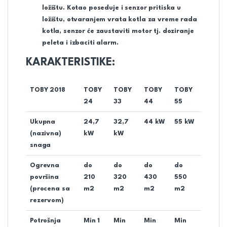
ložištu. Kotao poseduje i senzor pritiska u
ložištu, otvaranjem vrata kotla za vreme rada
kotla, senzor će zaustaviti motor tj. doziranje
peleta i izbaciti alarm.
KARAKTERISTIKE:
TOBY 2018
TOBY
TOBY
TOBY
TOBY
24
33
44
55
Ukupna
24,7
32,7
44 kW
55 kW
(nazivna)
kW
kW
snaga
Ogrevna
do
do
do
do
površina
210
320
430
550
(procena sa
m2
m2
m2
m2
rezervom)
Potrošnja
Min 1
Min
Min
Min