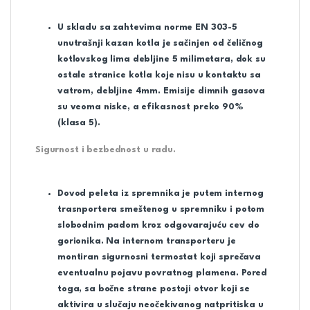
U skladu sa zahtevima norme EN 303-5
unutrašnji kazan kotla je sačinjen od čeličnog
kotlovskog lima debljine 5 milimetara, dok su
ostale stranice kotla koje nisu u kontaktu sa
vatrom, debljine 4mm. Emisije dimnih gasova
su veoma niske, a efikasnost preko 90%
(klasa 5).
Sigurnost i bezbednost u radu.
Dovod peleta iz spremnika je putem internog
trasnportera smeštenog u spremniku i potom
slobodnim padom kroz odgovarajuću cev do
gorionika. Na internom transporteru je
montiran sigurnosni termostat koji sprečava
eventualnu pojavu povratnog plamena. Pored
toga, sa bočne strane postoji otvor koji se
aktivira u slučaju neočekivanog natpritiska u