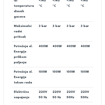
Izl
<140
<140
<140
<140
temperatura
ºC
ºC
ºC
ºC
dimnih
gasova
Maksimalni
3 bar
3 bar
3 bar
3 bar
radni
pritisak
Potrošnja el.
400W
400W
400W
400W
Energije
prilikom
paljenja
Potrošnja el.
100W
100W
100W
100W
Energije
tokom rada
Električno
220V
220V
220V
220V
napajanje
50 Hz
50 Hz
50Hz
50Hz