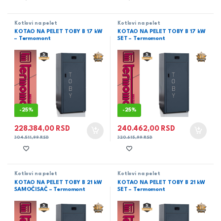
Kotlovi na pelet
Kotlovi na pelet
KOTAO NA PELET TOBY B 17 kW
KOTAO NA PELET TOBY B 17 kW
– Termomont
SET – Termomont
-
25%
-
25%
228.384,00
RSD
240.462,00
RSD
304.511,99
RSD
320.615,99
RSD
Kotlovi na pelet
Kotlovi na pelet
KOTAO NA PELET TOBY B 21 kW
KOTAO NA PELET TOBY B 21 kW
SAMOČISAČ – Termomont
SET – Termomont