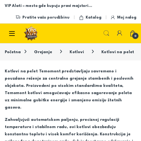
Skip to navigation
Skip to content
VIP Alati – mesto gde kupuju pravi majstori…
Pratite vašu porudžbinu
Katalog
Moj nalog
Open
0
Početna
Grejanje
Kotlovi
Kotlovi na pelet
Kotlovi na pelet Temomont predstavljaju savremeno i
pouzdano rešenje za centralno grejanje stambenih i poslovnih
objekata. Proizvedeni po visokim standardima kvaliteta,
Temomont kotlovi omogućavaju efikasno sagorevanje peleta
uz minimalne gubitke energije i smanjenu emisiju štetnih
gasova.
Zahvaljujući automatskom paljenju, preciznoj regulaciji
temperature i stabilnom radu, ovi kotlovi obezbeđuju
konstantnu toplotu i visok komfor korišćenja. Konstrukcija je