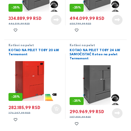
-
25%
-
25%
334.889,99
RSD
494.099,99
RSD
446.519,99
RSD
658.799,99
RSD
Kotlovi na pelet
Kotlovi na pelet
KOTAO NA PELET TOBY 20 kW
KOTAO NA PELET TOBY 24 kW
Termomont
SAMOČISTAČ Kotao na pelet
Termomont
-
25%
-
25%
282.185,99
RSD
290.969,99
RSD
376.247,99
RSD
387.959,99
RSD