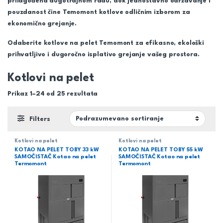
prilagođena dugotrajnom radu, dok jednostavno održavanje i
pouzdanost čine Temomont kotlove odličnim izborom za
ekonomično grejanje.
Odaberite kotlove na pelet Temomont za efikasno, ekološki
prihvatljivo i dugoročno isplativo grejanje vašeg prostora.
Kotlovi na pelet
Prikaz 1–24 od 25 rezultata
Filters
Kotlovi na pelet
Kotlovi na pelet
KOTAO NA PELET TOBY 33 kW
KOTAO NA PELET TOBY 55 kW
SAMOČISTAČ Kotao na pelet
SAMOČISTAČ Kotao na pelet
Termomont
Termomont