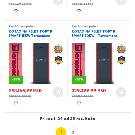
266.447,99
RSD
278.159,99
RSD
Kotlovi na pelet
Kotlovi na pelet
KOTAO NA PELET TOBY B-
KOTAO NA PELET TOBY B-
SMART 15KW Termomont
SMART 30KW – Termomont
-
25%
-
25%
293.165,99
RSD
329.399,99
RSD
390.887,99
RSD
439.199,99
RSD
Prikaz 1–24 od 25 rezultata
1
2