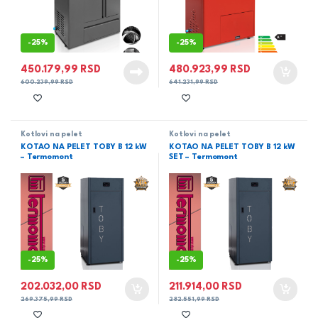
-
25%
-
25%
450.179,99
RSD
480.923,99
RSD
600.239,99
RSD
641.231,99
RSD
Kotlovi na pelet
Kotlovi na pelet
KOTAO NA PELET TOBY B 12 kW
KOTAO NA PELET TOBY B 12 kW
– Termomont
SET – Termomont
-
25%
-
25%
202.032,00
RSD
211.914,00
RSD
269.375,99
RSD
282.551,99
RSD