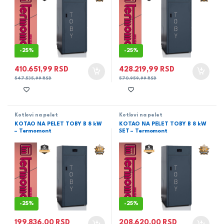
-
25%
-
25%
410.651,99
RSD
428.219,99
RSD
547.535,99
RSD
570.959,99
RSD
Kotlovi na pelet
Kotlovi na pelet
KOTAO NA PELET TOBY B 8 kW
KOTAO NA PELET TOBY B 8 kW
– Termomont
SET – Termomont
-
25%
-
25%
199.836,00
RSD
208.620,00
RSD