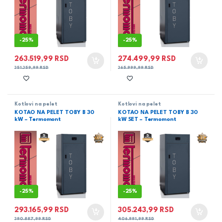
-
25%
-
25%
263.519,99
RSD
274.499,99
RSD
351.359,99
RSD
365.999,99
RSD
Kotlovi na pelet
Kotlovi na pelet
KOTAO NA PELET TOBY B 30
KOTAO NA PELET TOBY B 30
kW – Termomont
kW SET – Termomont
-
25%
-
25%
293.165,99
RSD
305.243,99
RSD
390.887,99
RSD
406.991,99
RSD