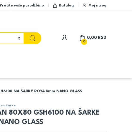
Pratite vašu porudžbinu
Katalog
Moj nalog
My Account
0,00
RSD
0
SH6100 NA ŠARKE ROYA 8mm NANO GLASS
i na šarke
AN 80X80 GSH6100 NA ŠARKE
NANO GLASS