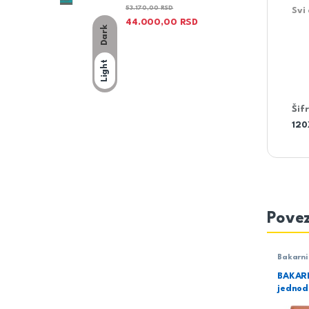
53.170,00
RSD
Svi
44.000,00
RSD
Dark
Light
Šif
120
Povez
Bakarni 
BAKAR
jednod