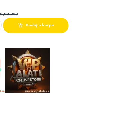
10,00
RSD
 GSH6100 NA ŠARKE ROYA 8mm NANO GLASS quantity
Dodaj u korpu