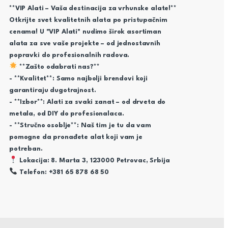
**VIP Alati – Vaša destinacija za vrhunske alate!**
Otkrijte svet kvalitetnih alata po pristupačnim
cenama! U "VIP Alati" nudimo širok asortiman
alata za sve vaše projekte – od jednostavnih
popravki do profesionalnih radova.
**Zašto odabrati nas?**
- **Kvalitet**: Samo najbolji brendovi koji
garantiraju dugotrajnost.
- **Izbor**: Alati za svaki zanat – od drveta do
metala, od DIY do profesionalaca.
- **Stručno osoblje**: Naš tim je tu da vam
pomogne da pronađete alat koji vam je
potreban.
Lokacija: 8. Marta 3, 123000 Petrovac, Srbija
Telefon: +381 65 878 68 50