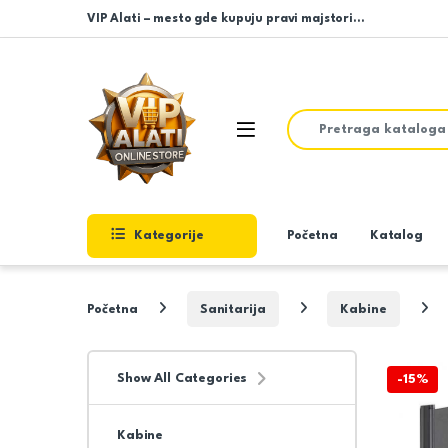
Skip to navigation
Skip to content
VIP Alati – mesto gde kupuju pravi majstori…
Search for:
Open
Kategorije
Početna
Katalog
Početna
Sanitarija
Kabine
Show All Categories
-
15%
Kabine