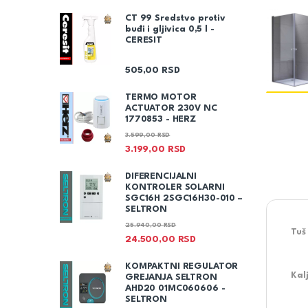
CT 99 Sredstvo protiv
buđi i gljivica 0,5 l -
CERESIT
505,00
RSD
TERMO MOTOR
ACTUATOR 230V NC
1770853 - HERZ
3.599,00
RSD
3.199,00
RSD
DIFERENCIJALNI
KONTROLER SOLARNI
SGC16H 2SGC16H30-010 –
SELTRON
25.940,00
RSD
Tuš
24.500,00
RSD
KOMPAKTNI REGULATOR
Kal
GREJANJA SELTRON
AHD20 01MC060606 -
SELTRON