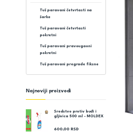
Tuš paravani četvrtasti na
šarke
Tuš paravani četvrtasti
pokretni
Tuš paravani pravougaoni
pokretni
Tuš paravani pregrade fiksne
Najnoviji proizvodi
Sredstvo protiv buđi i
gljivica 500 ml - MOLDEX
600,00
RSD