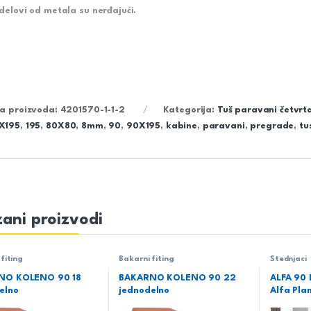
 delovi od metala su nerđajući.
ra proizvoda:
4201570-1-1-2
Kategorija:
Tuš paravani četvrta
X195
,
195
,
80X80
,
8mm
,
90
,
90X195
,
kabine
,
paravani
,
pregrade
,
tu
ani proizvodi
fiting
Bakarni fiting
Štednjaci
NO KOLENO 90 18
BAKARNO KOLENO 90 22
ALFA 90 
elno
jednodelno
Alfa Pla