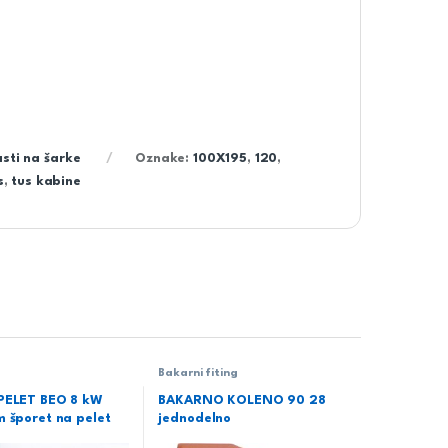
sti na šarke
Oznake:
100X195
,
120
,
s
,
tus kabine
Bakarni fiting
PELET BEO 8 kW
BAKARNO KOLENO 90 28
m šporet na pelet
jednodelno