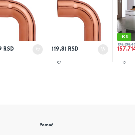
-
10%
175.238,4
9
RSD
119,81
RSD
157.71
Pomoć