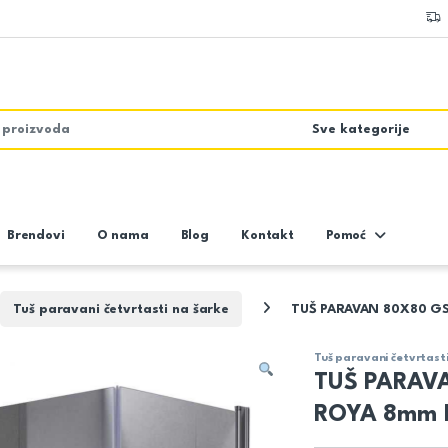
Brendovi
O nama
Blog
Kontakt
Pomoć
Tuš paravani četvrtasti na šarke
TUŠ PARAVAN 80X80 G
Tuš paravani četvrtast
TUŠ PARAV
ROYA 8mm 