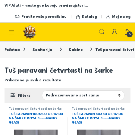
Skip to navigation
Skip to content
VIP Alati – mesto gde kupuju pravi majstori…
Pratite vašu porudžbinu
Katalog
Moj nalog
Open
0
Početna
Sanitarija
Kabine
Tuš paravani četvrt
Tuš paravani četvrtasti na šarke
Prikazano je svih 3 rezultata
Filters
Tuš paravani četvrtasti na šarke
Tuš paravani četvrtasti na šarke
TUŠ PARAVAN 100X100 GSH6100
TUŠ PARAVAN 80X80 GSH6100
NA ŠARKE ROYA 8mm NANO
NA ŠARKE ROYA 8mm NANO
GLASS
GLASS