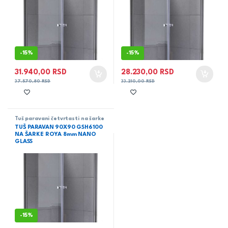
-
15%
-
15%
31.940,00
RSD
28.230,00
RSD
37.570,80
RSD
33.210,00
RSD
Tuš paravani četvrtasti na šarke
TUŠ PARAVAN 90X90 GSH6100
NA ŠARKE ROYA 8mm NANO
GLASS
-
15%