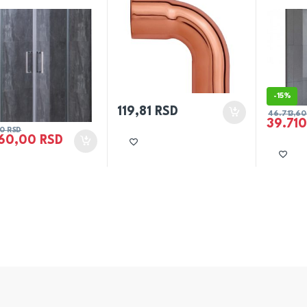
-
15%
119,81
RSD
46.713,6
39.71
80
RSD
060,00
RSD