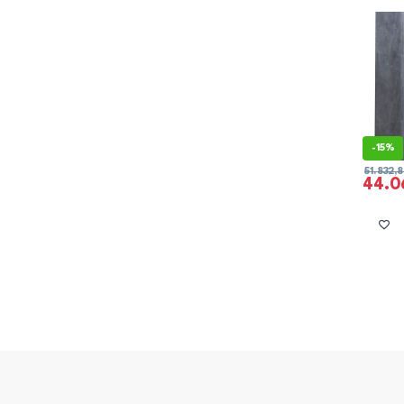
-
15%
51.832,
44.