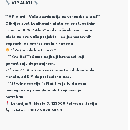
VIP ALATI
**VIP Alati – Vaša destinacija za vrhunske alate!**
Otkrijte svet kvalitetnih alata po pristupačnim
cenama! U "VIP Alati" nudimo širok asortiman
alata za sve vaše projekte – od jednostavnih
popravki do profesionalnih radova.
**Zašto odabrati nas?**
- **Kvalitet**: Samo najbolji brendovi koji
garantiraju dugotrajnost.
- **Izbor**: Alati za svaki zanat – od drveta do
metala, od DIY do profesionalaca.
- **Stručno osoblje**: Naš tim je tu da vam
pomogne da pronađete alat koji vam je
potreban.
Lokacija: 8. Marta 3, 123000 Petrovac, Srbija
Telefon: +381 65 878 68 50