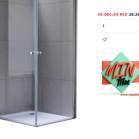
30.080,00
RSD
35.3
TUŠ PARAVAN 90X90