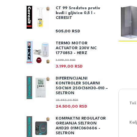
CT 99 Sredstvo protiv
buđi i gljivica 0,5 l -
CERESIT
505,00
RSD
TERMO MOTOR
ACTUATOR 230V NC
1770853 - HERZ
3.599,00
RSD
3.199,00
RSD
DIFERENCIJALNI
KONTROLER SOLARNI
SGC16H 2SGC16H30-010 –
SELTRON
25.940,00
RSD
Tuš
24.500,00
RSD
KOMPAKTNI REGULATOR
Kal
GREJANJA SELTRON
AHD20 01MC060606 -
SELTRON