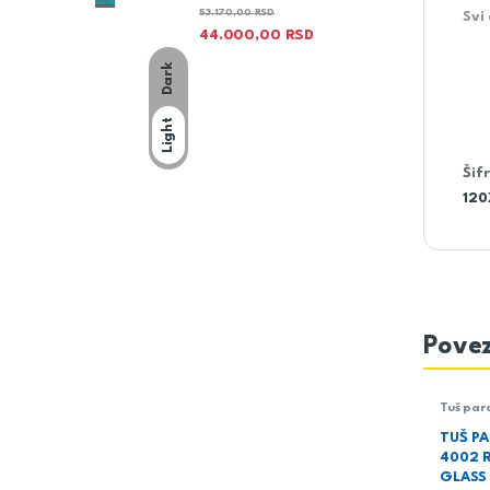
53.170,00
RSD
Svi
44.000,00
RSD
Dark
Light
Šif
120
Povez
Tuš par
TUŠ P
4002 
GLASS