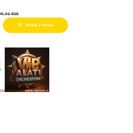
90,40
RSD
 GSH6100 NA ŠARKE ROYA 8mm NANO GLASS quantity
Dodaj u korpu