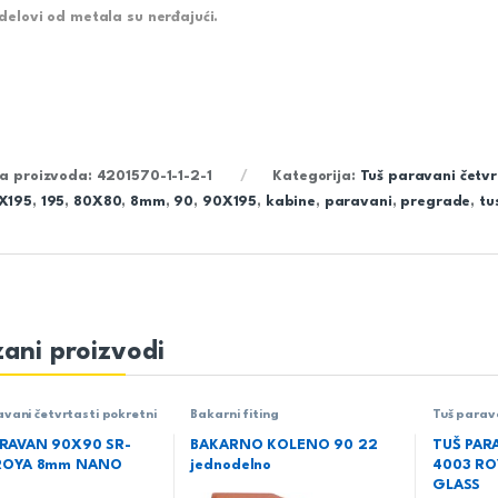
 delovi od metala su nerđajući.
ra proizvoda:
4201570-1-1-2-1
Kategorija:
Tuš paravani četvr
X195
,
195
,
80X80
,
8mm
,
90
,
90X195
,
kabine
,
paravani
,
pregrade
,
tu
ani proizvodi
avani četvrtasti pokretni
Bakarni fiting
Tuš parav
pokretni
ARAVAN 90X90 SR-
BAKARNO KOLENO 90 22
TUŠ PAR
ROYA 8mm NANO
jednodelno
4003 R
GLASS