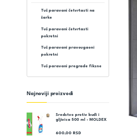
Tuš paravani četvrtasti na
šarke
Tuš paravani četvrtasti
pokretni
Tuš paravani pravougaoni
pokretni
Tuš paravani pregrade fiksne
Najnoviji proizvodi
Sredstvo protiv buđi i
gljivica 500 ml - MOLDEX
600,00
RSD