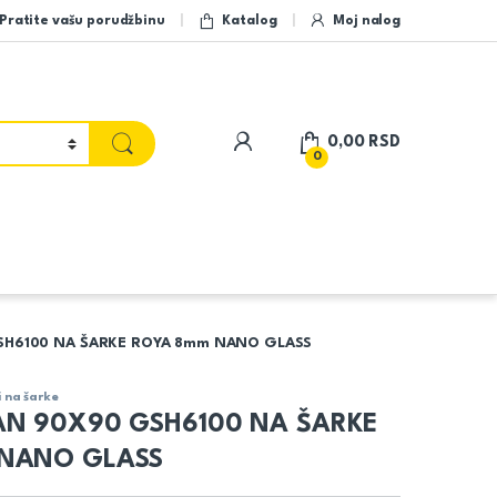
Pratite vašu porudžbinu
Katalog
Moj nalog
My Account
0,00
RSD
0
SH6100 NA ŠARKE ROYA 8mm NANO GLASS
i na šarke
AN 90X90 GSH6100 NA ŠARKE
NANO GLASS