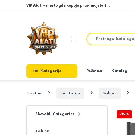
Skip to navigation
Skip to content
VIP Alati – mesto gde kupuju pravi majstori…
Search for:
Open
Kategorije
Početna
Katalog
Početna
Sanitarija
Kabine
Show All Categories
-
15%
Kabine