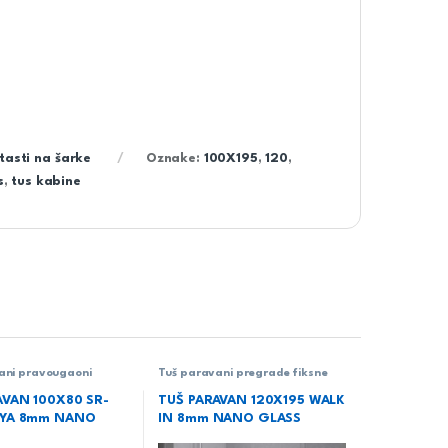
tasti na šarke
Oznake:
100X195
,
120
,
s
,
tus kabine
ani pravougaoni
Tuš paravani pregrade fiksne
AVAN 100X80 SR-
TUŠ PARAVAN 120X195 WALK
OYA 8mm NANO
IN 8mm NANO GLASS