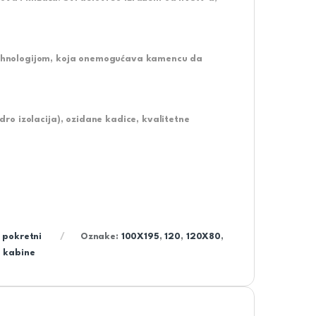
hnologijom, koja
onemogućava kamencu
da
o izolacija), ozidane kadice, kvalitetne
 pokretni
Oznake:
100X195
,
120
,
120X80
,
s kabine