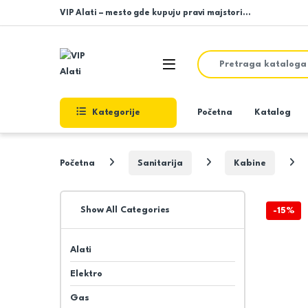
Skip to navigation
Skip to content
VIP Alati – mesto gde kupuju pravi majstori…
Search for:
Open
Kategorije
Početna
Katalog
Početna
Sanitarija
Kabine
Show All Categories
-
15%
Alati
Elektro
Gas