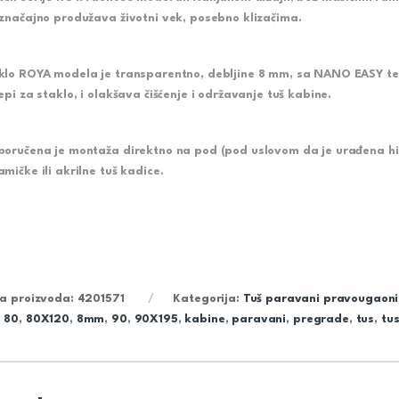
 značajno
produžava životni vek
, posebno klizačima.
klo ROYA modela je transparentno, debljine 8 mm, sa
NANO EASY
te
epi za staklo
, i
olakšava čišćenje
i održavanje tuš kabine.
poručena je montaža direktno na pod (pod uslovom da je urađena hidr
amičke ili akrilne tuš kadice.
ra proizvoda:
4201571
Kategorija:
Tuš paravani pravougaoni
,
80
,
80X120
,
8mm
,
90
,
90X195
,
kabine
,
paravani
,
pregrade
,
tus
,
tu