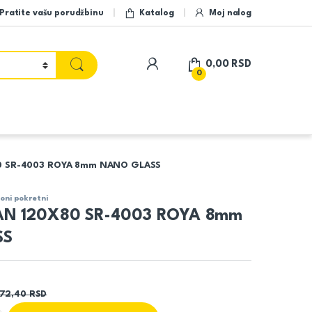
Pratite vašu porudžbinu
Katalog
Moj nalog
My Account
0,00
RSD
0
0 SR-4003 ROYA 8mm NANO GLASS
oni pokretni
AN 120X80 SR-4003 ROYA 8mm
SS
472,40
RSD
0 SR-4003 ROYA 8mm NANO GLASS quantity