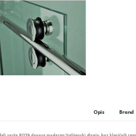
Opis
Brand
eli serije ROYA donose moderan Italijanski dizajn, bez klasičnih ramo