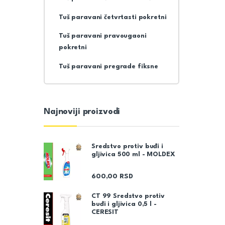
Tuš paravani četvrtasti pokretni
Tuš paravani pravougaoni
pokretni
Tuš paravani pregrade fiksne
Najnoviji proizvodi
Sredstvo protiv buđi i
gljivica 500 ml - MOLDEX
600,00
RSD
CT 99 Sredstvo protiv
buđi i gljivica 0,5 l -
CERESIT