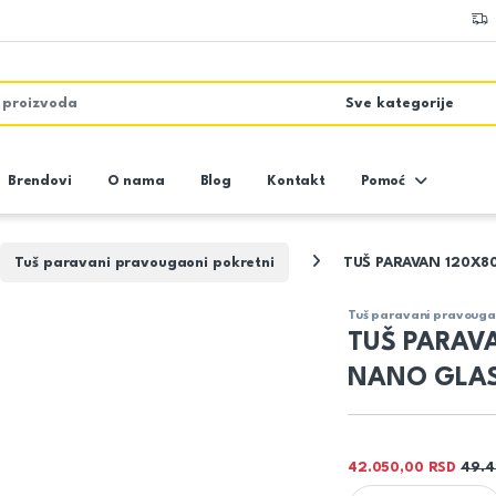
Brendovi
O nama
Blog
Kontakt
Pomoć
Tuš paravani pravougaoni pokretni
TUŠ PARAVAN 120X8
Tuš paravani pravouga
TUŠ PARAV
NANO GLA
42.050,00
RSD
49.
TUŠ PARAVAN 120X8