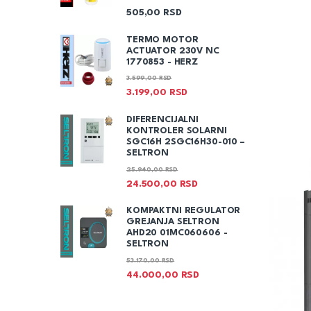
505,00
RSD
TERMO MOTOR
ACTUATOR 230V NC
1770853 - HERZ
3.599,00
RSD
3.199,00
RSD
DIFERENCIJALNI
KONTROLER SOLARNI
SGC16H 2SGC16H30-010 –
SELTRON
25.940,00
RSD
24.500,00
RSD
KOMPAKTNI REGULATOR
GREJANJA SELTRON
AHD20 01MC060606 -
SELTRON
53.170,00
RSD
44.000,00
RSD