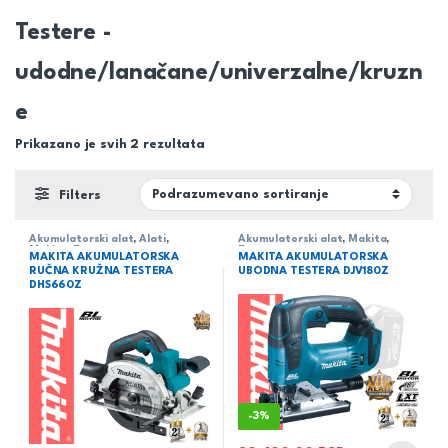
Testere -
udodne/lanačane/univerzalne/kruzn
e
Prikazano je svih 2 rezultata
Filters
Akumulatorski alat
,
Alati
,
Akumulatorski alat
,
Makita
,
Makita
,
Testere -
Testere -
MAKITA AKUMULATORSKA
MAKITA AKUMULATORSKA
udodne/lanačane/univerzalne/k
udodne/lanačane/univerzalne/k
RUČNA KRUŽNA TESTERA
UBODNA TESTERA DJV180Z
ruzne
ruzne
DHS660Z
-
3%