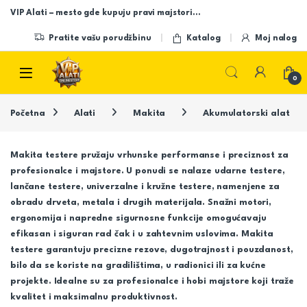
Skip to navigation
Skip to content
VIP Alati – mesto gde kupuju pravi majstori…
Pratite vašu porudžbinu
Katalog
Moj nalog
Open
0
Početna
Alati
Makita
Akumulatorski alat
Makita testere pružaju vrhunske performanse i preciznost za
profesionalce i majstore. U ponudi se nalaze udarne testere,
lančane testere, univerzalne i kružne testere, namenjene za
obradu drveta, metala i drugih materijala. Snažni motori,
ergonomija i napredne sigurnosne funkcije omogućavaju
efikasan i siguran rad čak i u zahtevnim uslovima. Makita
testere garantuju precizne rezove, dugotrajnost i pouzdanost,
bilo da se koriste na gradilištima, u radionici ili za kućne
projekte. Idealne su za profesionalce i hobi majstore koji traže
kvalitet i maksimalnu produktivnost.