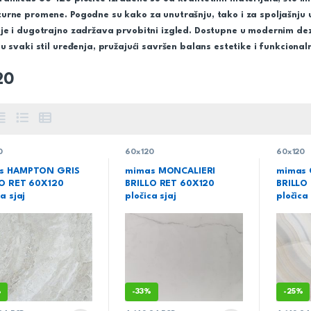
urne promene. Pogodne su kako za unutrašnju, tako i za spoljašnju 
je i dugotrajno zadržava prvobitni izgled. Dostupne u modernim d
u svaki stil uređenja, pružajući savršen balans estetike i funkcionaln
20
0
60x120
60x120
s HAMPTON GRIS
mimas MONCALIERI
mimas 
LO RET 60X120
BRILLO RET 60X120
BRILLO
a sjaj
pločica sjaj
pločica 
%
-
33%
-
25%