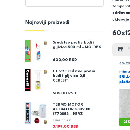
temperat
održavan
uklapaju 
Najnoviji proizvodi
60x1
Sredstvo protiv buđi i
gljivica 500 ml - MOLDEX
600,00
RSD
60x12
CT 99 Sredstvo protiv
mima
buđi i gljivica 0,5 l -
BRIL
CERESIT
pločic
505,00
RSD
TERMO MOTOR
ACTUATOR 230V NC
1770853 - HERZ
3.599,00
RSD
-
25
3.199,00
RSD