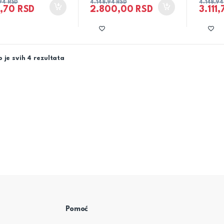
,94
RSD
4.148,94
RSD
4.148,9
1,70
RSD
2.800,00
RSD
3.111
 je svih 4 rezultata
Pomoć