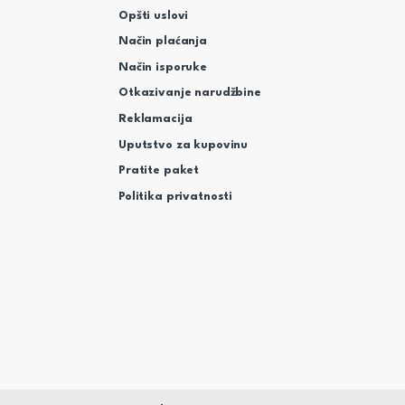
Opšti uslovi
Način plaćanja
Način isporuke
Otkazivanje narudžbine
Reklamacija
Uputstvo za kupovinu
Pratite paket
Politika privatnosti