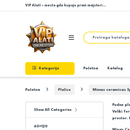
Skip to navigation
Skip to content
VIP Alati – mesto gde kupuju pravi majstori…
Search for:
Open
Kategorije
Početna
Katalog
Početna
Pločice
Mimas ceramicas S
Podne pl
Show All Categories
Veliki fo
prostor. 
60×120
Minas Cer