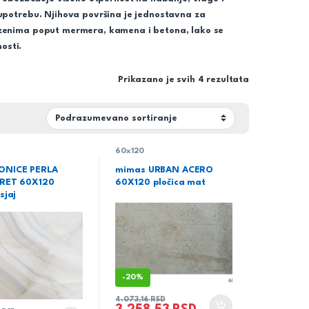
upotrebu. Njihova površina je jednostavna za
ezenima poput mermera, kamena i betona, lako se
osti.
Prikazano je svih 4 rezultata
60x120
ONICE PERLA
mimas URBAN ACERO
 RET 60X120
60X120 pločica mat
sjaj
-
20%
4.073,16
RSD