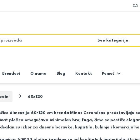
Brendovi
O nama
Blog
Kontakt
Pomoć
pain
60x120
očice dimenzija 60×120 cm brenda
Minas Ceramicas
predstavljaju sa
rmat pločica omogućava minimalan broj fuga, čime se postiže elegan
Idealan su izbor za dnevne boravke, kupatila, kuhinje i komercijalne
amicas 60×120 pločice izrađene su od kvalitetnih materijala, što i