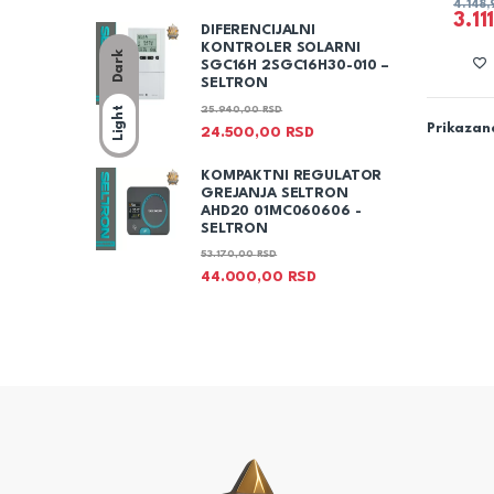
4.148
3.11
DIFERENCIJALNI
KONTROLER SOLARNI
Dark
SGC16H 2SGC16H30-010 –
SELTRON
25.940,00
RSD
Light
Prikazano
24.500,00
RSD
KOMPAKTNI REGULATOR
GREJANJA SELTRON
AHD20 01MC060606 -
SELTRON
53.170,00
RSD
44.000,00
RSD