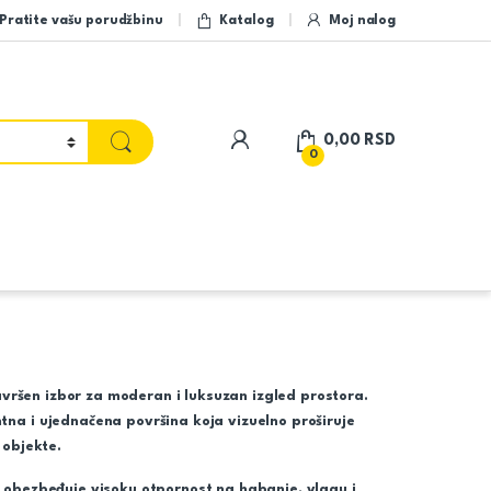
Pratite vašu porudžbinu
Katalog
Moj nalog
My Account
0,00
RSD
0
vršen izbor za moderan i luksuzan izgled prostora.
tna i ujednačena površina koja vizuelno proširuje
 objekte.
m obezbeđuje visoku otpornost na habanje, vlagu i