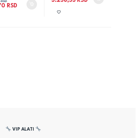
3.258,53
RSD
4
RSD
,70
RSD
VIP ALATI