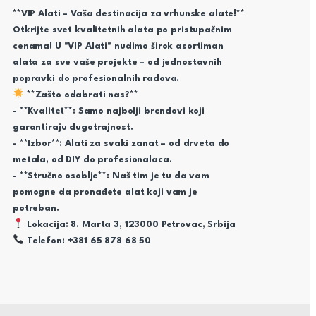
**VIP Alati – Vaša destinacija za vrhunske alate!**
Otkrijte svet kvalitetnih alata po pristupačnim
cenama! U "VIP Alati" nudimo širok asortiman
alata za sve vaše projekte – od jednostavnih
popravki do profesionalnih radova.
**Zašto odabrati nas?**
- **Kvalitet**: Samo najbolji brendovi koji
garantiraju dugotrajnost.
- **Izbor**: Alati za svaki zanat – od drveta do
metala, od DIY do profesionalaca.
- **Stručno osoblje**: Naš tim je tu da vam
pomogne da pronađete alat koji vam je
potreban.
Lokacija: 8. Marta 3, 123000 Petrovac, Srbija
Telefon: +381 65 878 68 50