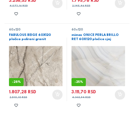
3.258,53
RSD
1.795,76
RSD
4.073,16
RSD
2.145,46
RSD
60x120
60x120
FABULOUS BEIGE 60X120
mimas ONICE PERLA BRILLO
pločica polirani granit
RET 60X120 pločica sjaj
-
28%
-
25%
1.807,28
RSD
3.111,70
RSD
2.510,10
RSD
4.148,94
RSD