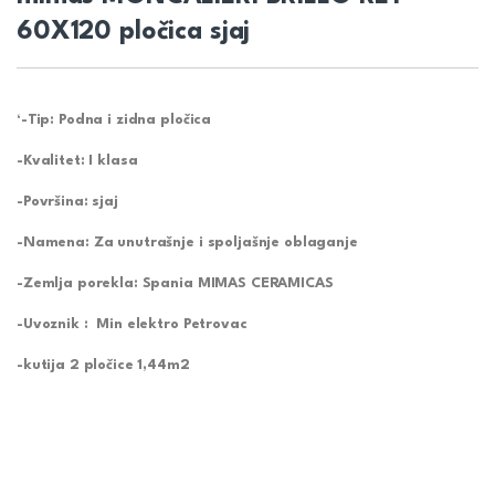
60X120 pločica sjaj
‘-Tip: Podna i zidna pločica
-Kvalitet: I klasa
-Površina: sjaj
-Namena: Za unutrašnje i spoljašnje oblaganje
-Zemlja porekla: Spania MIMAS CERAMICAS
-Uvoznik : Min elektro Petrovac
-kutija 2 pločice 1,44m2