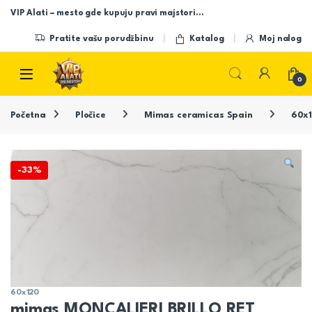
Skip to navigation
Skip to content
VIP Alati – mesto gde kupuju pravi majstori…
Pratite vašu porudžbinu
Katalog
Moj nalog
Open
0
Početna
Pločice
Mimas ceramicas Spain
60x
-
33%
60x120
mimas MONCALIERI BRILLO RET