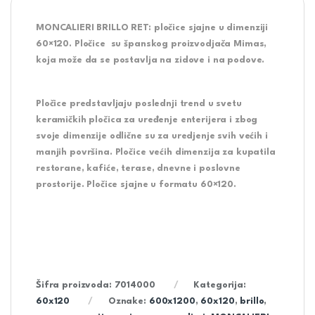
MONCALIERI BRILLO RET:
pločice sjajne u dimenziji
60×120. Pločice su španskog proizvodjača Mimas,
koja može da se postavlja na zidove i na podove.
Pločice predstavljaju poslednji trend u svetu
keramičkih pločica za uređenje enterijera i zbog
svoje dimenzije odlične su za uredjenje svih većih i
manjih površina. Pločice većih dimenzija za kupatila
restorane, kafiće, terase, dnevne i poslovne
prostorije. Pločice sjajne u formatu 60×120.
Šifra proizvoda:
7014000
Kategorija:
60x120
Oznake:
600x1200
,
60x120
,
brillo
,