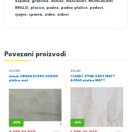
espana
,
granitne
,
mimas
,
moncalieri
,
MONCALIERI
BRILLO
,
plocice
,
podne
,
podne pločice
,
podovi
,
sjajne
,
spania
,
zidne
,
zidovi
Povezani proizvodi
60x120
60x60
mimas URBAN ACERO 60X120
CLASSIC DYNA GREY MATT
pločica mat
60X60 pločica MATT
-
20%
-
16%