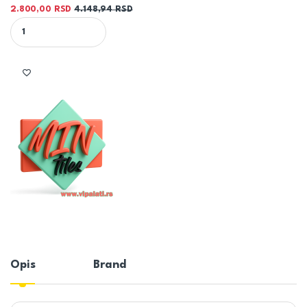
2.800,00
RSD
4.148,94
RSD
mimas MONCALIERI BRILLO RET 60X120 pločica sjaj quantity
Opis
Brand