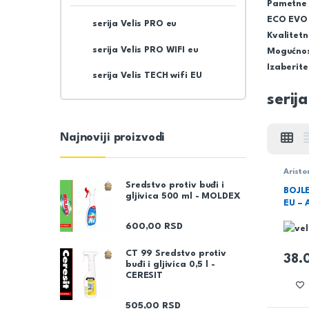
Pametne f
ECO EVO 
serija Velis PRO eu
Kvalitetn
serija Velis PRO WIFI eu
Mogućnost
Izaberite
serija Velis TECH wifi EU
serij
Najnoviji proizvodi
Aristo
serija
Sredstvo protiv buđi i
Vodov
BOJLE
gljivica 500 ml - MOLDEX
EU –
600,00
RSD
CT 99 Sredstvo protiv
38.
buđi i gljivica 0,5 l -
CERESIT
505,00
RSD