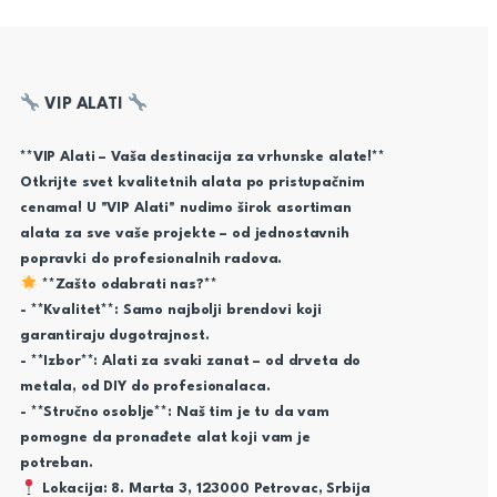
VIP ALATI
**VIP Alati – Vaša destinacija za vrhunske alate!**
Otkrijte svet kvalitetnih alata po pristupačnim
cenama! U "VIP Alati" nudimo širok asortiman
alata za sve vaše projekte – od jednostavnih
popravki do profesionalnih radova.
**Zašto odabrati nas?**
- **Kvalitet**: Samo najbolji brendovi koji
garantiraju dugotrajnost.
- **Izbor**: Alati za svaki zanat – od drveta do
metala, od DIY do profesionalaca.
- **Stručno osoblje**: Naš tim je tu da vam
pomogne da pronađete alat koji vam je
potreban.
Lokacija: 8. Marta 3, 123000 Petrovac, Srbija