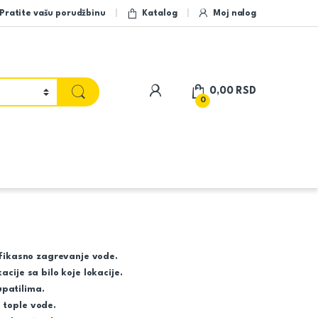
Pratite vašu porudžbinu
Katalog
Moj nalog
My Account
0,00
RSD
0
efikasno zagrevanje vode.
cije sa bilo koje lokacije.
patilima.
 tople vode.