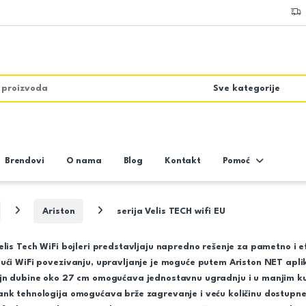
Brendovi
O nama
Blog
Kontakt
Pomoć
Ariston
serija Velis TECH wifi EU
elis Tech WiFi bojleri predstavljaju napredno rešenje za pametno i 
ući WiFi povezivanju, upravljanje je moguće putem Ariston NET aplika
ajn dubine oko 27 cm omogućava jednostavnu ugradnju i u manjim ku
ank tehnologija omogućava brže zagrevanje i veću količinu dostupne