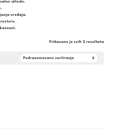
malnu uštedu.
.
janja uređaja.
rostoru.
ikasnost.
Prikazano je svih 2 rezultata