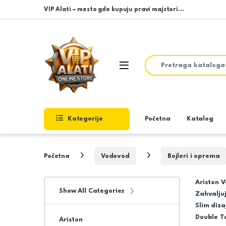
Skip to navigation
Skip to content
VIP Alati – mesto gde kupuju pravi majstori…
Search for:
Open
Kategorije
Početna
Katalog
Početna
Vodovod
Bojleri i oprema
Ariston V
Show All Categories
Zahvaljuj
Slim diz
Double T
Ariston