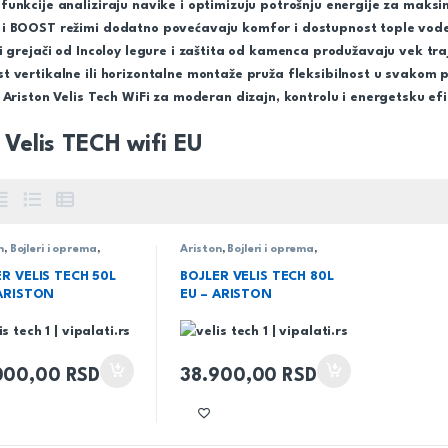
unkcije analiziraju navike i optimizuju potrošnju energije za maksi
i BOOST režimi dodatno povećavaju komfor i dostupnost tople vode
i grejači od Incoloy legure i zaštita od kamenca produžavaju vek tra
 vertikalne ili horizontalne montaže pruža fleksibilnost u svakom p
 Ariston Velis Tech WiFi za moderan dizajn, kontrolu i energetsku ef
a Velis TECH wifi EU
n
,
Bojleri i oprema
,
Ariston
,
Bojleri i oprema
,
 Velis TECH wifi EU
,
serija Velis TECH wifi EU
,
od
Vodovod
R VELIS TECH 50L
BOJLER VELIS TECH 80L
 ARISTON
EU – ARISTON
000,00
RSD
38.900,00
RSD