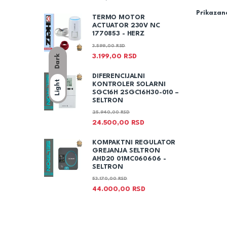
Prikazano
TERMO MOTOR
ACTUATOR 230V NC
1770853 - HERZ
3.599,00
RSD
3.199,00
RSD
Dark
DIFERENCIJALNI
Light
KONTROLER SOLARNI
SGC16H 2SGC16H30-010 –
SELTRON
25.940,00
RSD
24.500,00
RSD
KOMPAKTNI REGULATOR
GREJANJA SELTRON
AHD20 01MC060606 -
SELTRON
53.170,00
RSD
44.000,00
RSD