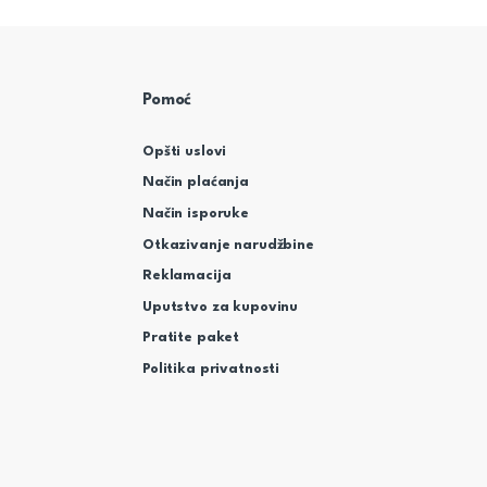
Pomoć
Opšti uslovi
Način plaćanja
Način isporuke
Otkazivanje narudžbine
Reklamacija
Uputstvo za kupovinu
Pratite paket
Politika privatnosti