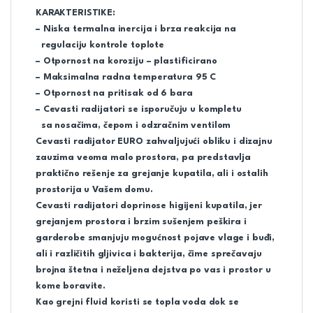
KARAKTERISTIKE
:
– Niska termalna inercija i brza reakcija na
regulaciju kontrole toplote
– Otpornost na koroziju – plastificirano
– Maksimalna radna temperatura 95 C
– Otpornost na pritisak od 6 bara
– Cevasti radijatori se isporučuju u kompletu
sa nosačima,
čepom i odzračnim ventilom
Cevasti radijator EURO zahvaljujući obliku i dizajnu
zauzima veoma malo prostora, pa predstavlja
praktično rešenje za grejanje kupatila, ali i ostalih
prostorija u Vašem domu.
Cevasti radijatori doprinose higijeni kupatila, jer
grejanjem prostora i brzim sušenjem peškira i
garderobe smanjuju mogućnost pojave vlage i buđi,
ali i različitih gljivica i bakterija, čime sprečavaju
brojna štetna i neželjena dejstva po vas i prostor u
kome boravite
.
Kao grejni fluid koristi se topla voda dok se