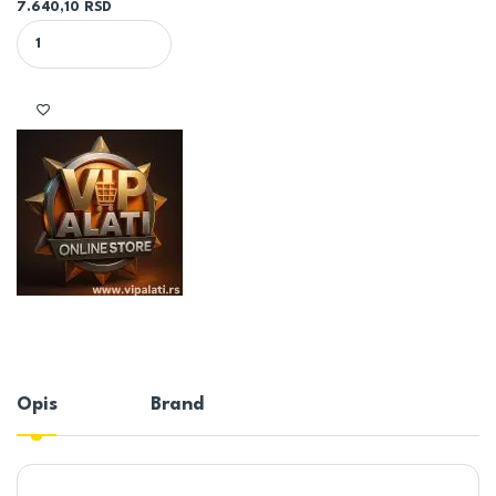
7.640,10
RSD
410x1230 877W Sušač peškira EURO quantity
Opis
Brand