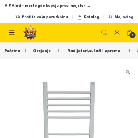
Skip to navigation
Skip to content
VIP Alati – mesto gde kupuju pravi majstori…
Pratite vašu porudžbinu
Katalog
Moj nalog
Open
0
Početna
Grejanje
Radijatori,sušači i oprema