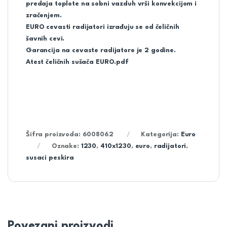
predaja toplote na sobni vazduh vrši konvekcijom i
zračenjem.
EURO cevasti radijatori izrađuju se od čeličnih
šavnih cevi.
Garancija na cevaste radijatore je 2 godine.
Atest čeličnih sušača EURO.pdf
Šifra proizvoda:
6008062
Kategorija:
Euro
Oznake:
1230
,
410x1230
,
euro
,
radijatori
,
susaci peskira
Povezani proizvodi