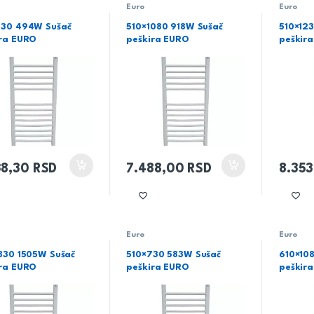
Euro
Euro
730 494W Sušač
510×1080 918W Sušač
510×12
ira EURO
peškira EURO
peškir
38,30
RSD
7.488,00
RSD
8.35
Euro
Euro
830 1505W Sušač
510×730 583W Sušač
610×10
ira EURO
peškira EURO
peškir