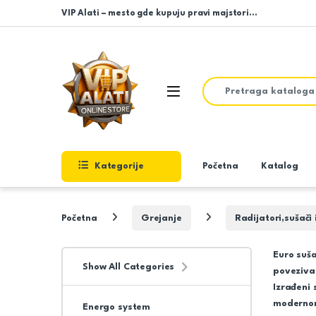
Skip to navigation
Skip to content
VIP Alati – mesto gde kupuju pravi majstori…
Search for:
Open
Kategorije
Početna
Katalog
Početna
Grejanje
Radijatori,sušači
Euro suša
Show All Categories
povezivan
Izrađeni 
modernom 
Energo system