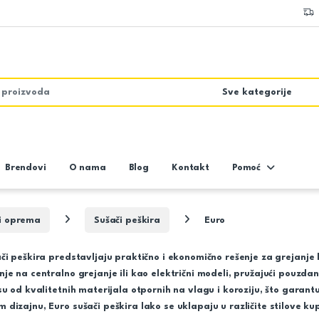
Brendovi
O nama
Blog
Kontakt
Pomoć
 i oprema
Sušači peškira
Euro
či peškira
predstavljaju praktično i ekonomično rešenje za grejanje 
je na centralno grejanje ili kao električni modeli, pružajući pouzd
su od kvalitetnih materijala otpornih na vlagu i koroziju, što garan
dizajnu, Euro sušači peškira lako se uklapaju u različite stilove ku