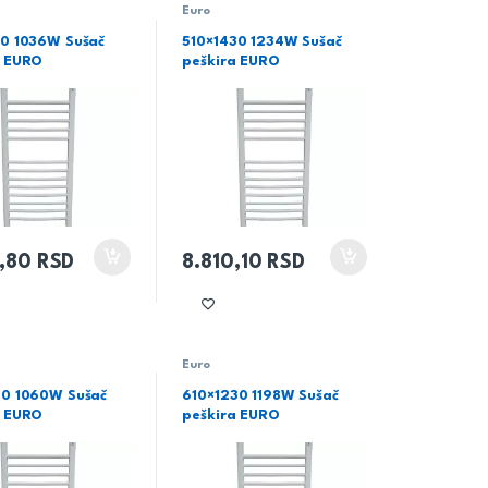
Euro
30 1036W Sušač
510×1430 1234W Sušač
a EURO
peškira EURO
3,80
RSD
8.810,10
RSD
Euro
80 1060W Sušač
610×1230 1198W Sušač
a EURO
peškira EURO