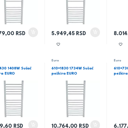
179,00
RSD
5.949,45
RSD
8.01
Euro
Euro
430 1408W Sušač
610×1830 1734W Sušač
610×73
ira EURO
peškira EURO
peškir
19,60
RSD
10.764,00
RSD
6.17