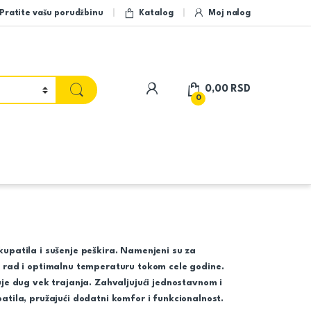
Pratite vašu porudžbinu
Katalog
Moj nalog
My Account
0,00
RSD
0
kupatila i sušenje peškira. Namenjeni su za
an rad i optimalnu temperaturu tokom cele godine.
tuje dug vek trajanja. Zahvaljujući jednostavnom i
patila, pružajući dodatni komfor i funkcionalnost.