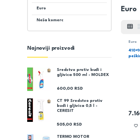
Euro
Euro
Neša komerc
Euro
Najnoviji proizvodi
410×
pešk
Sredstvo protiv buđi i
gljivica 500 ml - MOLDEX
600,00
RSD
CT 99 Sredstvo protiv
buđi i gljivica 0,5 l -
CERESIT
7.1
505,00
RSD
TERMO MOTOR