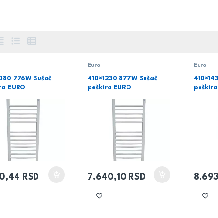
Euro
Euro
1080 776W Sušač
410×1230 877W Sušač
410×14
ira EURO
peškira EURO
peškir
60,44
RSD
7.640,10
RSD
8.69