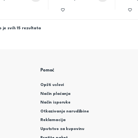
 je svih 15 rezultata
Pomoć
Opšti uslovi
Način plaćanja
Način isporuke
Otkazivanje narudžbine
Reklamacija
Uputstvo za kupovinu
Pratite paket