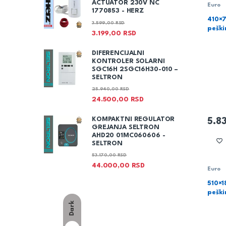
ACTUATOR 230V NC
Euro
1770853 - HERZ
410×
3.599,00
RSD
pešk
3.199,00
RSD
DIFERENCIJALNI
KONTROLER SOLARNI
SGC16H 2SGC16H30-010 –
SELTRON
25.940,00
RSD
24.500,00
RSD
KOMPAKTNI REGULATOR
5.8
GREJANJA SELTRON
AHD20 01MC060606 -
SELTRON
53.170,00
RSD
44.000,00
RSD
Euro
510×1
pešk
Dark