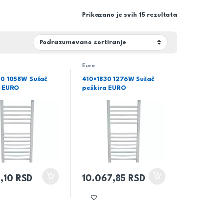
Prikazano je svih 15 rezultata
Euro
30 1058W Sušač
410×1830 1276W Sušač
a EURO
peškira EURO
3,10
RSD
10.067,85
RSD