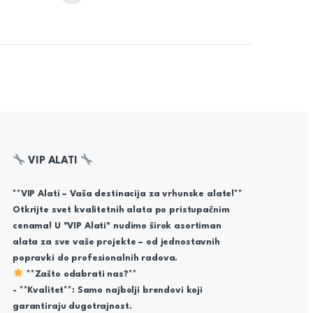
VIP ALATI
**VIP Alati – Vaša destinacija za vrhunske alate!**
Otkrijte svet kvalitetnih alata po pristupačnim
cenama! U "VIP Alati" nudimo širok asortiman
alata za sve vaše projekte – od jednostavnih
popravki do profesionalnih radova.
**Zašto odabrati nas?**
- **Kvalitet**: Samo najbolji brendovi koji
garantiraju dugotrajnost.