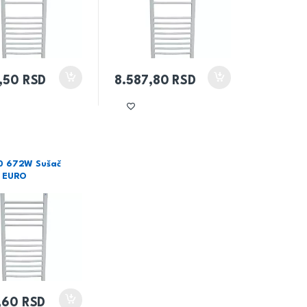
4,50
RSD
8.587,80
RSD
0 672W Sušač
a EURO
7,60
RSD