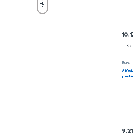
Light
10.
Euro
610×1
pešk
9.2