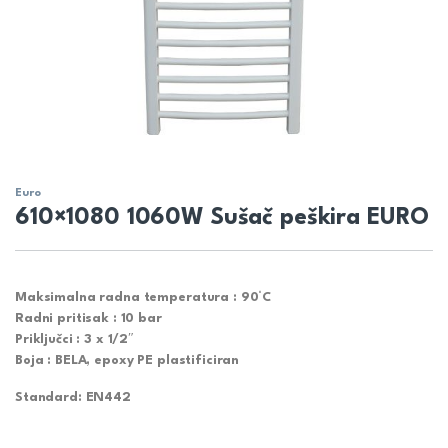
Euro
610×1080 1060W Sušač peškira EURO
Maksimalna radna temperatura : 90°C
Radni pritisak : 10 bar
Priključci : 3 x 1/2″
Boja : BELA, epoxy PE plastificiran
Standard: EN442