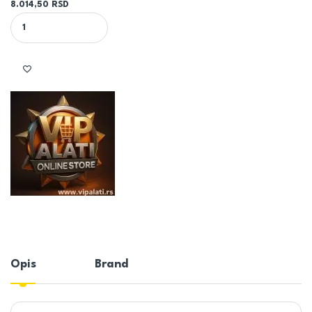
8.014,50
RSD
610x1080 1060W Sušač peškira EURO quantity
Opis
Brand