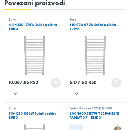
Povezani proizvodi
Euro
Euro
410×1830 1276W Sušač peškira
610×730 672W Sušač peškira
EURO
EURO
10.067,85
RSD
6.177,60
RSD
Euro
Emko
,
Panelni T22-K H-600
510×1230 1036W Sušač peškira
600/1600 3357W T22 PANELNI
EURO
RADIJATOR – EMKO