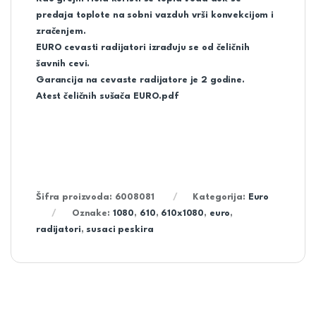
predaja toplote na sobni vazduh vrši konvekcijom i
zračenjem.
EURO cevasti radijatori izrađuju se od čeličnih
šavnih cevi.
Garancija na cevaste radijatore je 2 godine.
Atest čeličnih sušača EURO.pdf
Šifra proizvoda:
6008081
Kategorija:
Euro
Oznake:
1080
,
610
,
610x1080
,
euro
,
radijatori
,
susaci peskira