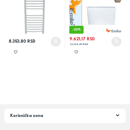
-
22%
9.621,17
RSD
8.353,80
RSD
12.334,83
RSD
Korisnička zona