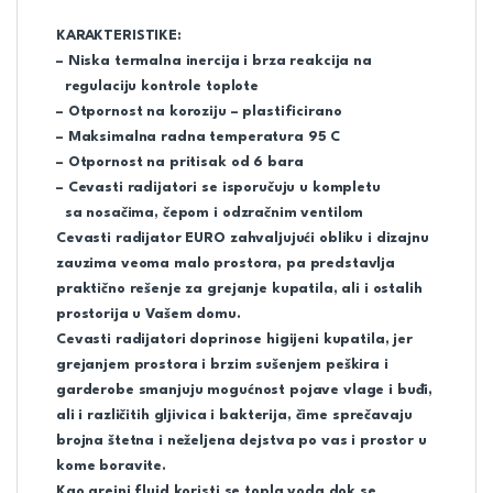
KARAKTERISTIKE
:
– Niska termalna inercija i brza reakcija na
regulaciju kontrole toplote
– Otpornost na koroziju – plastificirano
– Maksimalna radna temperatura 95 C
– Otpornost na pritisak od 6 bara
– Cevasti radijatori se isporučuju u kompletu
sa nosačima,
čepom i odzračnim ventilom
Cevasti radijator EURO zahvaljujući obliku i dizajnu
zauzima veoma malo prostora, pa predstavlja
praktično rešenje za grejanje kupatila, ali i ostalih
prostorija u Vašem domu.
Cevasti radijatori doprinose higijeni kupatila, jer
grejanjem prostora i brzim sušenjem peškira i
garderobe smanjuju mogućnost pojave vlage i buđi,
ali i različitih gljivica i bakterija, čime sprečavaju
brojna štetna i neželjena dejstva po vas i prostor u
kome boravite
.
Kao grejni fluid koristi se topla voda dok se