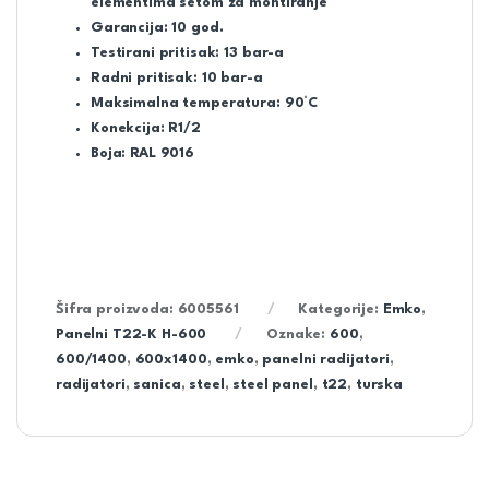
elementima setom za montiranje
Garancija: 10 god.
Testirani pritisak: 13 bar-a
Radni pritisak: 10 bar-a
Maksimalna temperatura: 90°C
Konekcija: R1/2
Boja: RAL 9016
Šifra proizvoda:
6005561
Kategorije:
Emko
,
Panelni T22-K H-600
Oznake:
600
,
600/1400
,
600x1400
,
emko
,
panelni radijatori
,
radijatori
,
sanica
,
steel
,
steel panel
,
t22
,
turska