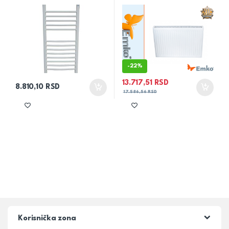
-
22%
13.717,51
RSD
8.810,10
RSD
17.586,56
RSD
Korisnička zona