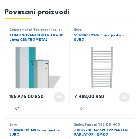
Povezani proizvodi
Centrometal
,
Toplovodni bojler
Euro
TB inox
KOMBINOVANI BOJLER TB 600
510×1080 918W Sušač peškira
L inox CENTROMETAL
EURO
185.976,00
RSD
7.488,00
RSD
Euro
Emko
,
Panelni T22-K H-600
510×1430 1234W Sušač peškira
600/2200 4616W T22 PANELNI
EURO
RADIJATOR – EMKO