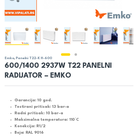
Emko
,
Panelni T22-K H-600
600/1400 2937W T22 PANELNI
RADIJATOR – EMKO
Garancija: 10 god.
Testirani pritisak: 13 bar-a
Radni pritisak: 10 bar-a
Maksimalna temperatura: 110°C
Konekcija: R1/2
Boja: RAL 9016