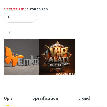
8.352,77
RSD
10.708,68
RSD
600/1400 2937W T22 PANELNI RADIJATOR - EMKO quantity
Opis
Specification
Brand