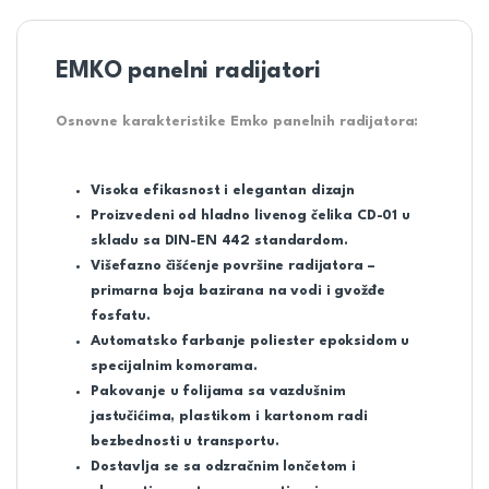
EMKO panelni radijatori
Osnovne karakteristike Emko panelnih radijatora:
Visoka efikasnost i elegantan dizajn
Proizvedeni od hladno livenog čelika CD-01 u
skladu sa DIN-EN 442 standardom.
Višefazno čišćenje površine radijatora –
primarna boja bazirana na vodi i gvožđe
fosfatu.
Automatsko farbanje poliester epoksidom u
specijalnim komorama.
Pakovanje u folijama sa vazdušnim
jastučićima, plastikom i kartonom radi
bezbednosti u transportu.
Dostavlja se sa odzračnim lončetom i