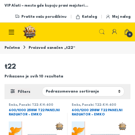
Skip to navigation
Skip to content
VIP Alati – mesto gde kupuju pravi majstori…
Pratite vašu porudžbinu
Katalog
Moj nalog
Open
0
Početna
Proizvod označen „t22“
t22
Prikazano je svih 10 rezultata
Filters
Emko
,
Panelni T22-K H-600
Emko
,
Panelni T22-K H-600
600/1000 2518W T22 PANELNI
600/1200 2518W T22 PANELNI
RADIJATOR – EMKO
RADIJATOR – EMKO