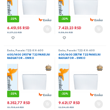
-
22%
-
22%
6.451,55
RSD
7.423,23
RSD
8.271,22
RSD
9.516,96
RSD
Emko
,
Panelni T22-K H-600
Emko
,
Panelni T22-K H-600
600/1400 2937W T22 PANELNI
600/1600 3357W T22 PANELNI
RADIJATOR – EMKO
RADIJATOR – EMKO
-
22%
-
22%
8.352,77
RSD
9.621,17
RSD
10.708,68
RSD
12.334,83
RSD