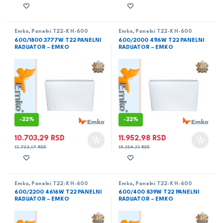
Emko
,
Panelni T22-K H-600
Emko
,
Panelni T22-K H-600
600/1800 3777W T22 PANELNI
600/2000 4116W T22 PANELNI
RADIJATOR – EMKO
RADIJATOR – EMKO
-
22%
-
22%
10.703,29
RSD
11.952,98
RSD
13.722,17
RSD
15.324,33
RSD
Emko
,
Panelni T22-K H-600
Emko
,
Panelni T22-K H-600
600/2200 4616W T22 PANELNI
600/400 839W T22 PANELNI
RADIJATOR – EMKO
RADIJATOR – EMKO