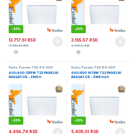
-
22%
-
22%
13.717,51
RSD
3.155,57
RSD
17.586,56
RSD
4.045,61
RSD
Emko
,
Panelni T22-K H-600
Emko
,
Panelni T22-K H-600
600/600 1259W T22 PANELNI
600/800 1678W T22 PANELNI
RADIJATOR – EMKO
RADIJATOR – EMKO60
-
22%
-
22%
4.456,74
RSD
5.405,01
RSD