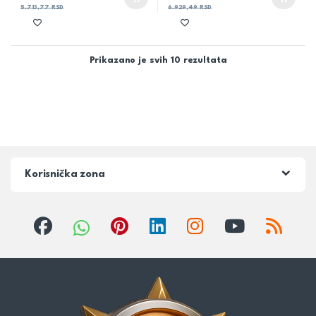
5.713,77
RSD
6.929,49
RSD
Prikazano je svih 10 rezultata
Korisnička zona