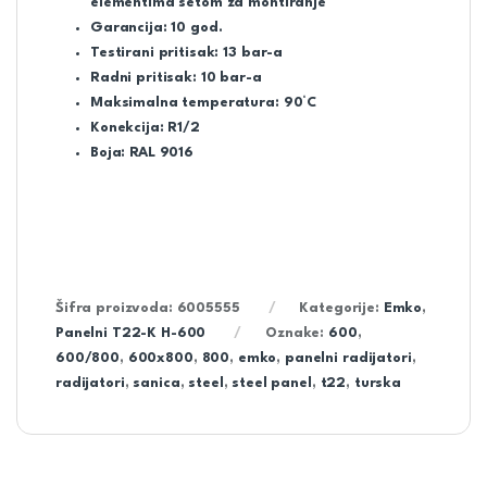
elementima setom za montiranje
Garancija: 10 god.
Testirani pritisak: 13 bar-a
Radni pritisak: 10 bar-a
Maksimalna temperatura: 90°C
Konekcija: R1/2
Boja: RAL 9016
Šifra proizvoda:
6005555
Kategorije:
Emko
,
Panelni T22-K H-600
Oznake:
600
,
600/800
,
600x800
,
800
,
emko
,
panelni radijatori
,
radijatori
,
sanica
,
steel
,
steel panel
,
t22
,
turska