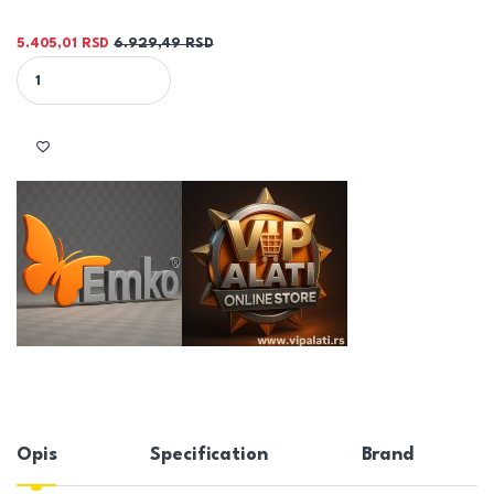
5.405,01
RSD
6.929,49
RSD
600/800 1678W T22 PANELNI RADIJATOR - EMKO60 quantity
Opis
Specification
Brand