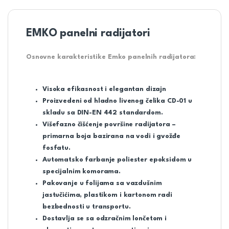
EMKO panelni radijatori
Osnovne karakteristike Emko panelnih radijatora:
Visoka efikasnost i elegantan dizajn
Proizvedeni od hladno livenog čelika CD-01 u
skladu sa DIN-EN 442 standardom.
Višefazno čišćenje površine radijatora –
primarna boja bazirana na vodi i gvožđe
fosfatu.
Automatsko farbanje poliester epoksidom u
specijalnim komorama.
Pakovanje u folijama sa vazdušnim
jastučićima, plastikom i kartonom radi
bezbednosti u transportu.
Dostavlja se sa odzračnim lončetom i