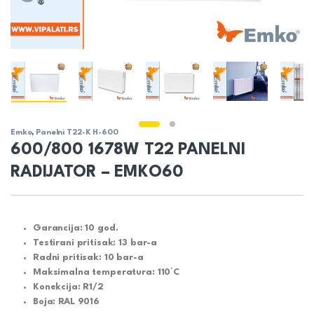
Emko
,
Panelni T22-K H-600
600/800 1678W T22 PANELNI
RADIJATOR – EMKO60
Garancija: 10 god.
Testirani pritisak: 13 bar-a
Radni pritisak: 10 bar-a
Maksimalna temperatura: 110°C
Konekcija: R1/2
Boja: RAL 9016