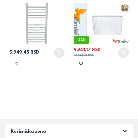
-
22%
9.621,17
RSD
5.949,45
RSD
12.334,83
RSD
Korisnička zona