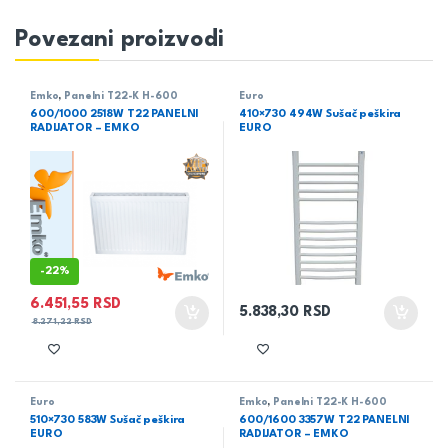
Povezani proizvodi
Emko
,
Panelni T22-K H-600
Euro
600/1000 2518W T22 PANELNI
410×730 494W Sušač peškira
RADIJATOR – EMKO
EURO
-
22%
6.451,55
RSD
5.838,30
RSD
8.271,22
RSD
Euro
Emko
,
Panelni T22-K H-600
510×730 583W Sušač peškira
600/1600 3357W T22 PANELNI
EURO
RADIJATOR – EMKO