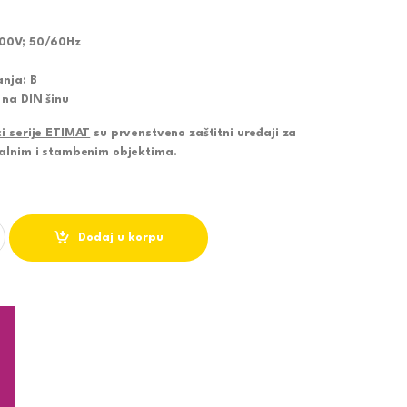
00V; 50/60Hz
anja: B
 na DIN šinu
i serije ETIMAT
su prvenstveno zaštitni uređaji za
alnim i stambenim objektima.
Č B 10A ETIMAT 002111514 quantity
Dodaj u korpu