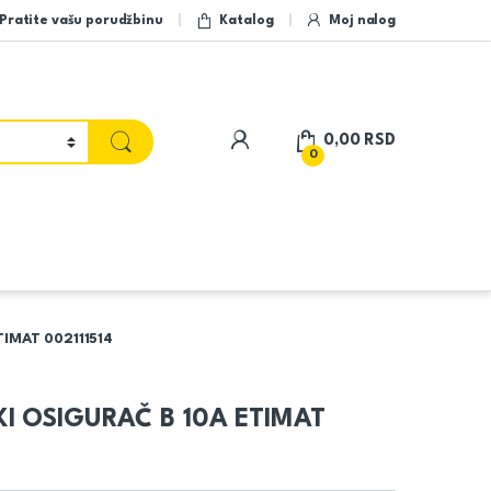
Pratite vašu porudžbinu
Katalog
Moj nalog
My Account
0,00
RSD
0
IMAT 002111514
I OSIGURAČ B 10A ETIMAT