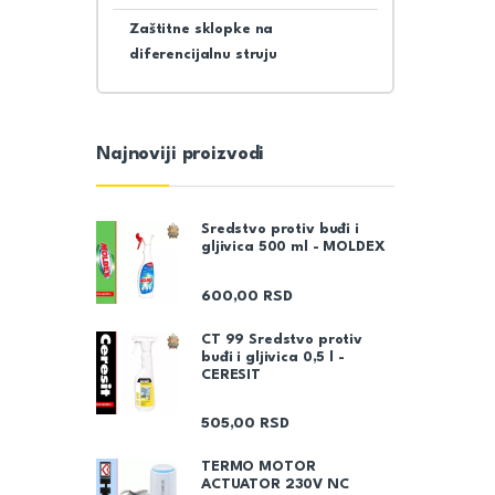
Zaštitne sklopke na
diferencijalnu struju
Najnoviji proizvodi
Sredstvo protiv buđi i
gljivica 500 ml - MOLDEX
600,00
RSD
CT 99 Sredstvo protiv
buđi i gljivica 0,5 l -
CERESIT
505,00
RSD
TERMO MOTOR
ACTUATOR 230V NC