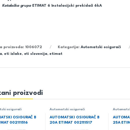
Kataloška grupa
ETIMAT 6 Instalacijski prekidači 6kA
ra proizvoda:
1006072
Kategorija:
Automatski osigurači
a
,
eti izlake
,
eti slovenija
,
etimat
ani proizvodi
ski osigurači
Automatski osigurači
Automatsk
ATSKI OSIGURAČ B
AUTOMATSKI OSIGURAČ B
AUTOMAT
IMAT 002111516
20A ETIMAT 002111517
25A ETIM