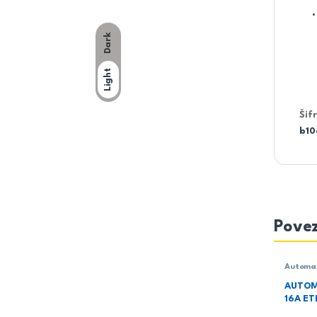
Dark
Light
Šif
b10
Povez
Automat
AUTOM
16A ET