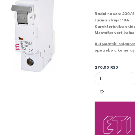
Radni napon:
230/4
Jačina struje: 10A
Karakteristika okid
Montaža: vertikalno
Automatski osigurac
upotrebu u komercij
270,00
RSD
AUTOMATSKI OSIGURA