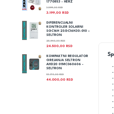
1770853 - HERZ
3.599,00
RSD
3.199,00
RSD
DIFERENCIJALNI
KONTROLER SOLARNI
SGC16H 2SGC16H30-010 –
SELTRON
25.940,00
RSD
24.500,00
RSD
Sp
KOMPAKTNI REGULATOR
GREJANJA SELTRON
AHD20 01MC060606 -
SELTRON
53.170,00
RSD
44.000,00
RSD