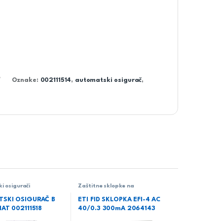
Oznake:
002111514
,
automatski osigurač
,
i osigurači
Zaštitne sklopke na
diferencijalnu struju
SKI OSIGURAČ B
ETI FID SKLOPKA EFI-4 AC
AT 002111518
40/0.3 300mA 2064143