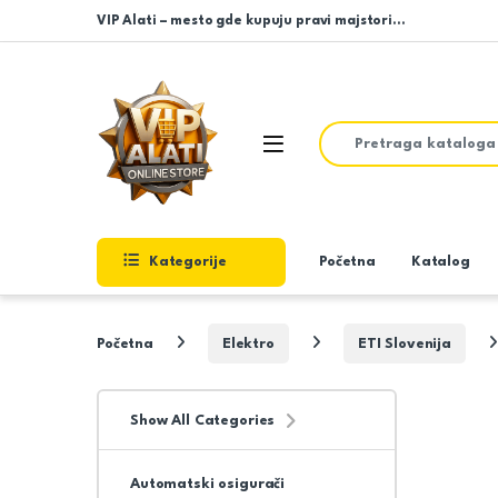
Skip to navigation
Skip to content
VIP Alati – mesto gde kupuju pravi majstori…
Search for:
Open
Kategorije
Početna
Katalog
Početna
Elektro
ETI Slovenija
Show All Categories
Automatski osigurači