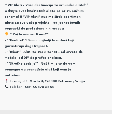
**VIP Alati – Vaša destinacija za vrhunske alate!**
Otkrijte svet kvalitetnih alata po pristupačnim
cenama! U "VIP Alati" nudimo širok asortiman
alata za sve vaše projekte – od jednostavnih
popravki do profesionalnih radova.
**Zašto odabrati nas?**
- **Kvalitet**: Samo najbolji brendovi koji
garantiraju dugotrajnost.
- **Izbor**: Alati za svaki zanat – od drveta do
metala, od DIY do profesionalaca.
- **Stručno osoblje**: Naš tim je tu da vam
pomogne da pronađete alat koji vam je
potreban.
Lokacija: 8. Marta 3, 123000 Petrovac, Srbija
Telefon: +381 65 878 68 50