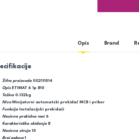
Opis
Brand
R
ecifikacije
Šifra proizvoda
002111514
Opis
ETIMAT 6 1p B10
Težina
0.132kg
Nivo
Minijaturni automatski prekidač MCB i pribor
Funkcija
Instalacijski prekidači
Nazivna prekidna moć
6
Karakteristika okidanja
B
Nazivna struja
10
Broj polova
1