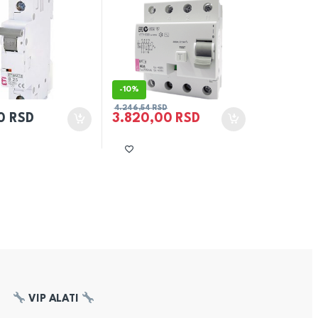
-
10%
4.246,54
RSD
00
RSD
3.820,00
RSD
VIP ALATI