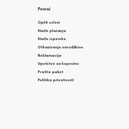
Pomoć
Opšti uslovi
Način plaćanja
Način isporuke
Otkazivanje narudžbine
Reklamacija
Uputstvo za kupovinu
Pratite paket
Politika privatnosti