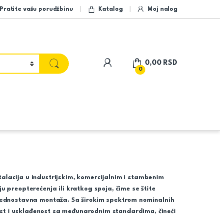
Pratite vašu porudžbinu
Katalog
Moj nalog
My Account
0,00
RSD
0
stalacija u industrijskim, komercijalnim i stambenim
ju preopterećenja ili kratkog spoja, čime se štite
 i jednostavna montaža. Sa širokim spektrom nominalnih
nost i usklađenost sa međunarodnim standardima, čineći