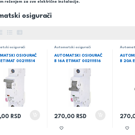
im rešenjem za sve električne instalacije.
atski osigurači
tski osigurači
Automatski osigurači
Automats
MATSKI OSIGURAČ
AUTOMATSKI OSIGURAČ
AUTOM
 ETIMAT 002111514
B 16A ETIMAT 002111516
B 20A 
,00
RSD
270,00
RSD
270,