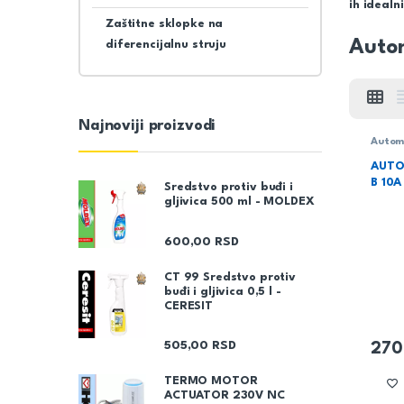
ih idealn
Zaštitne sklopke na
Autom
diferencijalnu struju
Najnoviji proizvodi
Automa
AUTO
B 10A
Sredstvo protiv buđi i
gljivica 500 ml - MOLDEX
600,00
RSD
CT 99 Sredstvo protiv
buđi i gljivica 0,5 l -
CERESIT
505,00
RSD
270
TERMO MOTOR
ACTUATOR 230V NC