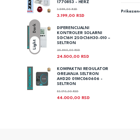
1770853 - HERZ
3.599,00
RSD
Prikazano
3.199,00
RSD
Dark
DIFERENCIJALNI
KONTROLER SOLARNI
SGC16H 2SGC16H30-010 –
Light
SELTRON
25.940,00
RSD
24.500,00
RSD
KOMPAKTNI REGULATOR
GREJANJA SELTRON
AHD20 01MC060606 -
SELTRON
53.170,00
RSD
44.000,00
RSD