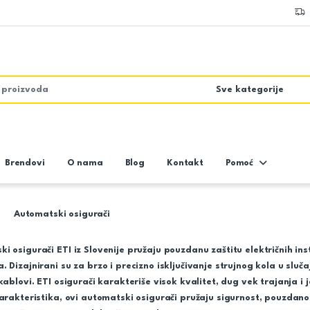
Brendovi
O nama
Blog
Kontakt
Pomoć
Automatski osigurači
i osigurači ETI iz Slovenije pružaju pouzdanu zaštitu električnih in
. Dizajnirani su za brzo i precizno isključivanje strujnog kola u sluča
 kablovi. ETI osigurači karakteriše visok kvalitet, dug vek trajanja
karakteristika, ovi automatski osigurači pružaju sigurnost, pouzda