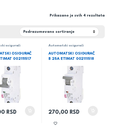
Prikazano je svih 4 rezultata
ki osigurači
Automatski osigurači
ATSKI OSIGURAČ
AUTOMATSKI OSIGURAČ
ETIMAT 002111517
B 25A ETIMAT 002111518
00
RSD
270,00
RSD