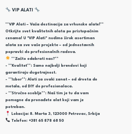
VIP ALATI
**VIP Alati – Vaša destinacija za vrhunske alate!**
Otkrijte svet kvalitetnih alata po pristupačnim
cenama! U "VIP Alati" nudimo širok asortiman
alata za sve vaše projekte – od jednostavnih
popravki do profesionalnih radova.
**Zašto odabrati nas?**
- **Kvalitet**: Samo najbolji brendovi koji
garantiraju dugotrajnost.
- **Izbor**: Alati za svaki zanat – od drveta do
metala, od DIY do profesionalaca.
- **Stručno osoblje**: Naš tim je tu da vam
pomogne da pronađete alat koji vam je
potreban.
Lokacija: 8. Marta 3, 123000 Petrovac, Srbija
Telefon: +381 65 878 68 50