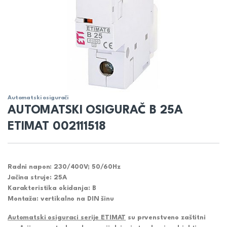
Automatski osigurači
AUTOMATSKI OSIGURAČ B 25A
ETIMAT 002111518
Radni napon:
230/400V; 50/60Hz
Jačina struje: 25A
Karakteristika okidanja: B
Montaža: vertikalno na DIN šinu
Automatski osiguraci serije ETIMAT
su prvenstveno zaštitni