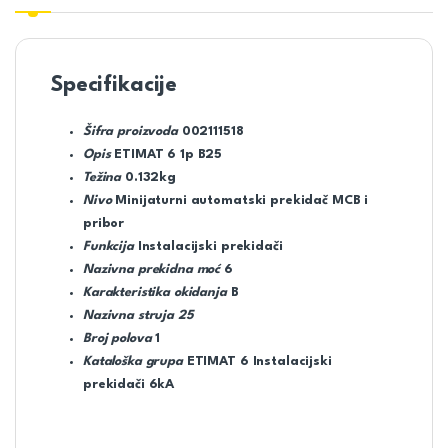
Specifikacije
Šifra proizvoda
002111518
Opis
ETIMAT 6 1p B25
Težina
0.132kg
Nivo
Minijaturni automatski prekidač MCB i
pribor
Funkcija
Instalacijski prekidači
Nazivna prekidna moć
6
Karakteristika okidanja
B
Nazivna struja
25
Broj polova
1
Kataloška grupa
ETIMAT 6 Instalacijski
prekidači 6kA