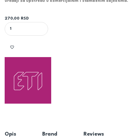
uređaji za upotrebu u komercijalnim i stambenim objektima.
270,00
RSD
AUTOMATSKI OSIGURAČ B 25A ETIMAT 002111518 quantity
Opis
Brand
Reviews