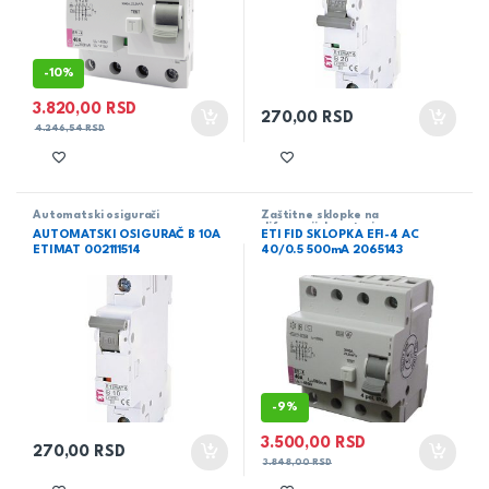
-
10%
3.820,00
RSD
270,00
RSD
4.246,54
RSD
Automatski osigurači
Zaštitne sklopke na
diferencijalnu struju
AUTOMATSKI OSIGURAČ B 10A
ETI FID SKLOPKA EFI-4 AC
ETIMAT 002111514
40/0.5 500mA 2065143
-
9%
3.500,00
RSD
270,00
RSD
3.848,00
RSD