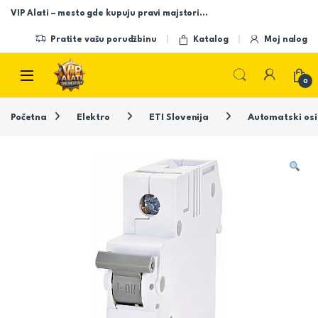
Skip to navigation
Skip to content
VIP Alati – mesto gde kupuju pravi majstori…
Pratite vašu porudžbinu
Katalog
Moj nalog
Open
0
Početna
Elektro
ETI Slovenija
Automatski osi