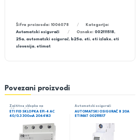
Šifra proizvoda:
1006078
Kategorija:
Automatski osigurači
Oznake:
002111518
,
25a
,
automatski osigurač
,
b25a
,
eti
,
eti izlake
,
eti
slovenija
,
etimat
Povezani proizvodi
Zaštitne sklopke na
Automatski osigurači
diferencijalnu struju
ETI FID SKLOPKA EFI-4 AC
AUTOMATSKI OSIGURAČ B 20A
40/0.3 300mA 2064143
ETIMAT 002111517