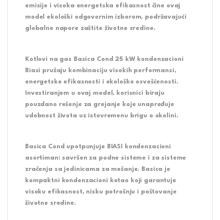
emisije i visoka energetska efikasnost čine ovaj
model ekološki odgovornim izborom, podržavajući
globalne napore zaštite životne sredine.
Kotlovi na gas Basica Cond 25 kW kondenzacioni
Biasi pružaju kombinaciju visokih performansi,
energetske efikasnosti i ekološke osvešćenosti.
Investiranjem u ovaj model, korisnici biraju
pouzdano rešenje za grejanje koje unapređuje
udobnost života uz istovremenu brigu o okolini.
Basica Cond upotpunjuje BIASI kondenzacioni
asortiman: savršen za podne sisteme i za sisteme
zračenja sa jedinicama za mešanje. Basica je
kompaktni kondenzacioni kotao koji garantuje
visoku efikasnost, nisku potrošnju i poštovanje
životne sredine.