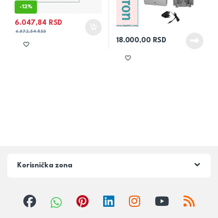
-
12%
6.047,84
RSD
6.872,54
RSD
18.000,00
RSD
Korisnička zona