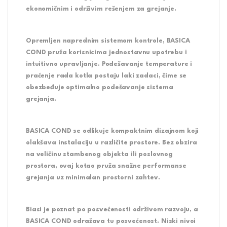
ekonomičnim i održivim rešenjem za grejanje.
Opremljen naprednim sistemom kontrole, BASICA
COND pruža korisnicima jednostavnu upotrebu i
intuitivno upravljanje. Podešavanje temperature i
praćenje rada kotla postaju laki zadaci, čime se
obezbeđuje optimalno podešavanje sistema
grejanja.
BASICA COND se odlikuje kompaktnim dizajnom koji
olakšava instalaciju u različite prostore. Bez obzira
na veličinu stambenog objekta ili poslovnog
prostora, ovaj kotao pruža snažne performanse
grejanja uz minimalan prostorni zahtev.
Biasi je poznat po posvećenosti održivom razvoju, a
BASICA COND odražava tu posvećenost. Niski nivoi