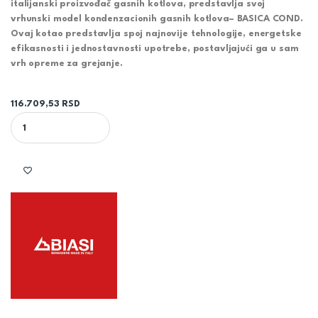
italijanski proizvođač gasnih kotlova, predstavlja svoj
vrhunski model kondenzacionih gasnih kotlova– BASICA COND.
Ovaj kotao predstavlja spoj najnovije tehnologije, energetske
efikasnosti i jednostavnosti upotrebe, postavljajući ga u sam
vrh opreme za grejanje.
116.709,53
RSD
BIASI KONDENZACIONI KOTAO NA GAS BASICA COND SV 35 KW qu