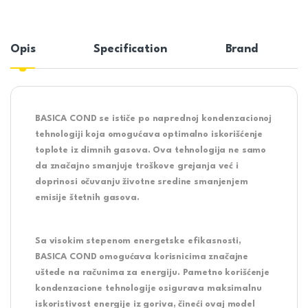
Opis
Specification
Brand
BASICA COND se ističe po naprednoj kondenzacionoj
tehnologiji koja omogućava optimalno iskorišćenje
toplote iz dimnih gasova. Ova tehnologija ne samo
da značajno smanjuje troškove grejanja već i
doprinosi očuvanju životne sredine smanjenjem
emisije štetnih gasova.
Sa visokim stepenom energetske efikasnosti,
BASICA COND omogućava korisnicima značajne
uštede na računima za energiju. Pametno korišćenje
kondenzacione tehnologije osigurava maksimalnu
iskoristivost energije iz goriva, čineći ovaj model