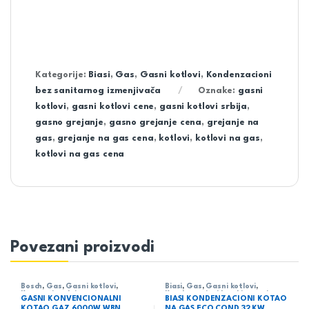
Kategorije:
Biasi
,
Gas
,
Gasni kotlovi
,
Kondenzacioni
bez sanitarnog izmenjivača
Oznake:
gasni
kotlovi
,
gasni kotlovi cene
,
gasni kotlovi srbija
,
gasno grejanje
,
gasno grejanje cena
,
grejanje na
gas
,
grejanje na gas cena
,
kotlovi
,
kotlovi na gas
,
kotlovi na gas cena
Povezani proizvodi
Bosch
,
Gas
,
Gasni kotlovi
,
Biasi
,
Gas
,
Gasni kotlovi
,
Konvencionalni
Kondenzacioni kombinovani
GASNI KONVENCIONALNI
BIASI KONDENZACIONI KOTAO
KOTAO GAZ 6000W WBN
NA GAS ECO COND 32 KW