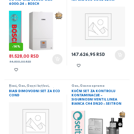
6000-24 – BOSCH
-
14%
147.626,95
RSD
81.528,00
RSD
94.800,00
RSD
Biasi
,
Gas
,
Gasni kotlovi
,
Gas
,
Gasna oprema
Kondenzacioni kombinovani
BIASI DIMOVODNI SET ZA ECO
KUĆNI SET ZA KONTROLU
COND
KONTAMINACIJE –
SIGURNOSNI VENTIL LINEA
BIANCA CH4 DN20 – SEITRON