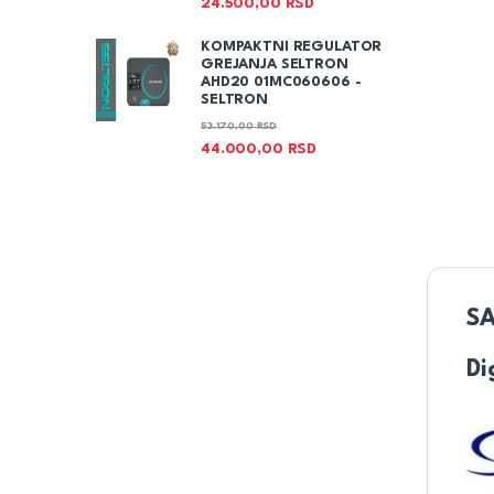
24.500,00
RSD
KOMPAKTNI REGULATOR
GREJANJA SELTRON
AHD20 01MC060606 -
SELTRON
53.170,00
RSD
44.000,00
RSD
SA
Di