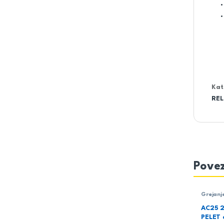
Kat
REL
Povez
Grejanj
AC25 
PELET 