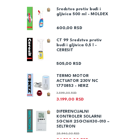
Sredstvo protiv buđi i
gljivica 500 ml - MOLDEX
600,00
RSD
CT 99 Sredstvo protiv
buđi i gljivica 0,5 l -
CERESIT
505,00
RSD
TERMO MOTOR
ACTUATOR 230V NC
1770853 - HERZ
3.599,00
RSD
3.199,00
RSD
DIFERENCIJALNI
KONTROLER SOLARNI
SGC16H 2SGC16H30-010 –
SELTRON
25.940,00
RSD