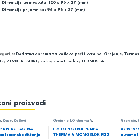
Dimenzije termostata: 120 x 96 x 27 (mm)
Dimenzije prijemnika: 96 x 96 x 27 (mm)
egorije:
Dodatna oprema za kotlove,peći i kamine
,
Grejanje
,
Termos
EJ
,
RT510
,
RT510RF
,
salus
,
smart
,
sobni
,
TERMOSTAT
ani proizvodi
e
,
Kepo
,
Kotlovi
Grejanje
,
LG therma V
,
Grejanje
,
Monoblok
,
Toplotne pumpe
25KW KOTAO NA
LG TOPLOTNA PUMPA
AC15 15
automatsko čišćenje
THERMA V MONOBLOK R32
automats