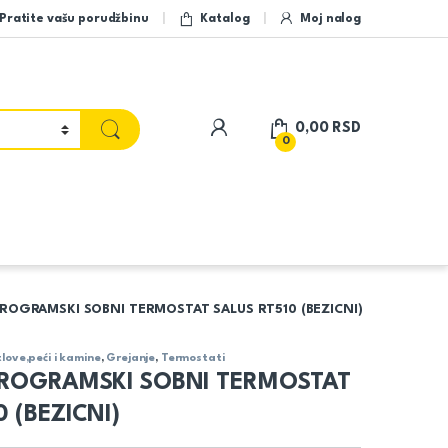
Pratite vašu porudžbinu
Katalog
Moj nalog
My Account
0,00
RSD
0
PROGRAMSKI SOBNI TERMOSTAT SALUS RT510 (BEZICNI)
ove,peći i kamine
,
Grejanje
,
Termostati
 PROGRAMSKI SOBNI TERMOSTAT
 (BEZICNI)