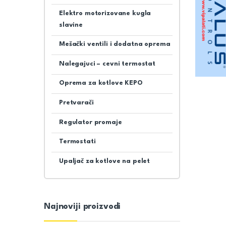
Elektro motorizovane kugla
slavine
Mešački ventili i dodatna oprema
Nalegajuci – cevni termostat
Oprema za kotlove KEPO
Pretvarači
Regulator promaje
Termostati
Upaljač za kotlove na pelet
Najnoviji proizvodi