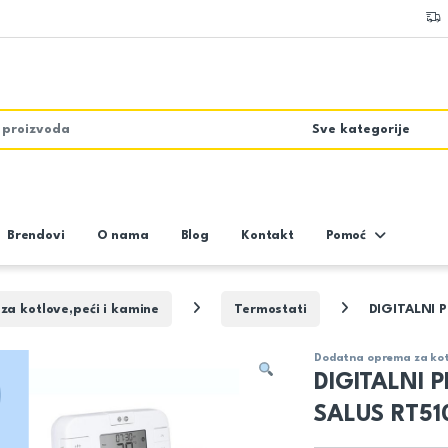
Brendovi
O nama
Blog
Kontakt
Pomoć
a kotlove,peći i kamine
Termostati
DIGITALNI 
Dodatna oprema za kotl
DIGITALNI
SALUS RT510