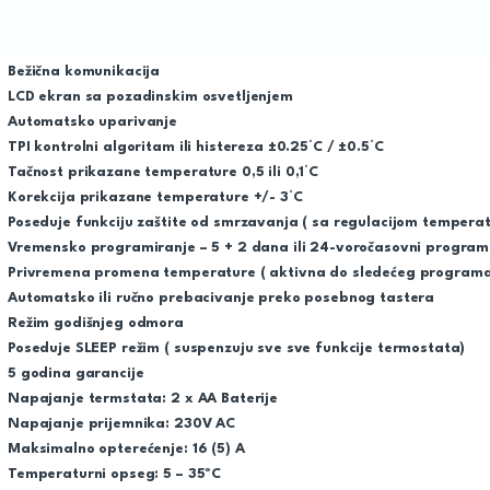
Bežična komunikacija
LCD ekran sa pozadinskim osvetljenjem
Automatsko uparivanje
TPI kontrolni algoritam ili histereza ±0.25°C / ±0.5°C
Tačnost prikazane temperature 0,5 ili 0,1°C
Korekcija prikazane temperature +/- 3°C
Poseduje funkciju zaštite od smrzavanja ( sa regulacijom temperat
Vremensko programiranje – 5 + 2 dana ili 24-voročasovni progra
Privremena promena temperature ( aktivna do sledećeg program
Automatsko ili ručno prebacivanje preko posebnog tastera
Režim godišnjeg odmora
Poseduje SLEEP režim ( suspenzuju sve sve funkcije termostata)
5 godina garancije
Napajanje termstata: 2 x AA Baterije
Napajanje prijemnika: 230V AC
Maksimalno opterećenje: 16 (5) A
Temperaturni opseg: 5 – 35ºC