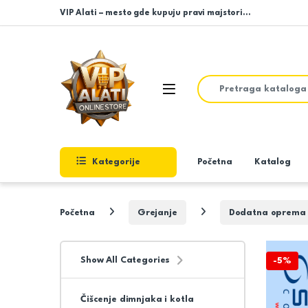
Skip to navigation
Skip to content
VIP Alati – mesto gde kupuju pravi majstori…
Search for:
Open
Kategorije
Početna
Katalog
Početna
Grejanje
Dodatna oprema z
Show All Categories
-
5%
Čišcenje dimnjaka i kotla