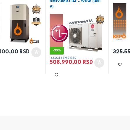
HM123MR.U34 – 12KW (380
V)
-
23%
400,00
RSD
325.5
662.443,92
RSD
508.990,00
RSD