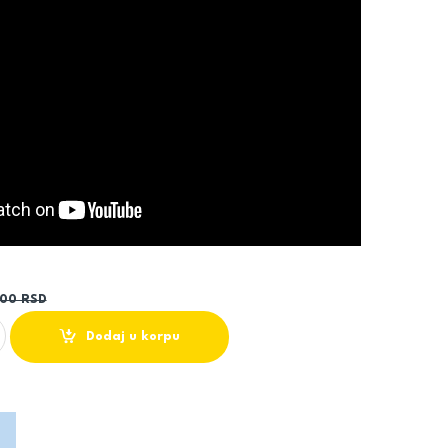
,00
RSD
KI SOBNI TERMOSTAT SALUS RT510 (BEZICNI) quantity
Dodaj u korpu