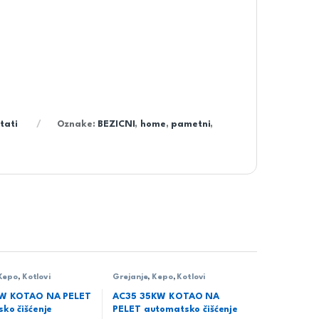
tati
Oznake:
BEZICNI
,
home
,
pametni
,
Kepo
,
Kotlovi
Grejanje
,
Kepo
,
Kotlovi
KW KOTAO NA PELET
AC35 35KW KOTAO NA
ko čišćenje
PELET automatsko čišćenje