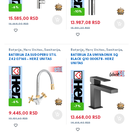
-
6%
-
10%
15.585,00
RSD
13.987,08
RSD
16.668,00
RSD
15.541,20
RSD
Baterije
,
Herz Unitas
,
Sanitarija
,
Baterije
,
Herz Unitas
,
Sanitarija
,
serija Stil
serija SQ black
BATERIJA ZA SUDOPERU STIL
BATERIJA ZA UMIVAONIK SQ
Z42 07165 – HERZ UNITAS
BLACK Q10 00057B- HERZ
UNITAS
-
6%
-
7%
9.445,00
RSD
13.668,00
RSD
10.101,60
RSD
14.618,40
RSD