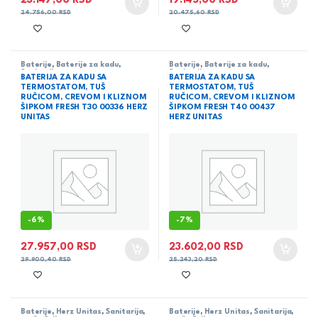
23.147,00
RSD
19.145,00
RSD
24.756,00
RSD
20.475,60
RSD
Baterije
,
Baterije za kadu
,
Baterije
,
Baterije za kadu
,
Sanitarija
Sanitarija
BATERIJA ZA KADU SA
BATERIJA ZA KADU SA
TERMOSTATOM, TUŠ
TERMOSTATOM, TUŠ
RUČICOM, CREVOM I KLIZNOM
RUČICOM, CREVOM I KLIZNOM
ŠIPKOM FRESH T30 00336 HERZ
ŠIPKOM FRESH T40 00437
UNITAS
HERZ UNITAS
-
6%
-
7%
27.957,00
RSD
23.602,00
RSD
29.900,40
RSD
25.243,20
RSD
Baterije
,
Herz Unitas
,
Sanitarija
,
Baterije
,
Herz Unitas
,
Sanitarija
,