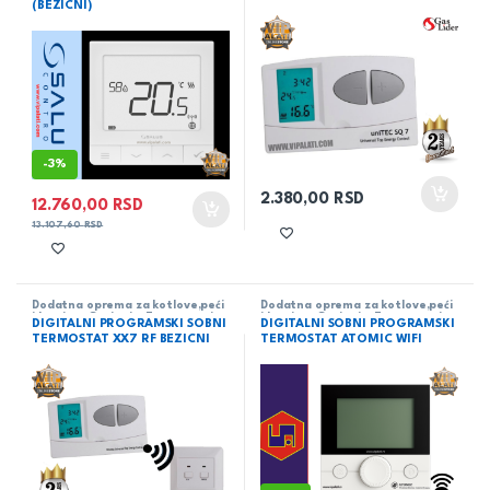
(BEZICNI)
-
3%
2.380,00
RSD
12.760,00
RSD
13.107,60
RSD
Dodatna oprema za kotlove,peći
Dodatna oprema za kotlove,peći
i kamine
,
Grejanje
,
Termostati
i kamine
,
Grejanje
,
Termostati
DIGITALNI PROGRAMSKI SOBNI
DIGITALNI SOBNI PROGRAMSKI
TERMOSTAT XX7 RF BEZICNI
TERMOSTAT ATOMIC WIFI