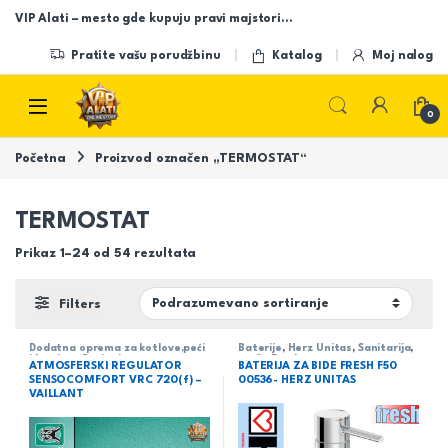
Skip to navigation
Skip to content
VIP Alati – mesto gde kupuju pravi majstori…
Pratite vašu porudžbinu
Katalog
Moj nalog
Open
0
Početna
Proizvod označen „TERMOSTAT“
TERMOSTAT
Prikaz 1–24 od 54 rezultata
Filters
Dodatna oprema za kotlove,peći
Baterije
,
Herz Unitas
,
Sanitarija
,
i kamine
,
Grejanje
serija Fresh
ATMOSFERSKI REGULATOR
BATERIJA ZA BIDE FRESH F50
SENSOCOMFORT VRC 720(f) –
00536- HERZ UNITAS
VAILLANT