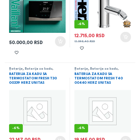
-
6%
12.715,00
RSD
13.598,40
RSD
50.000,00
RSD
Baterije
,
Baterije za kadu
,
Baterije
,
Baterije za kadu
,
Sanitarija
Sanitarija
BATERIJA ZA KADU SA
BATERIJA ZA KADU SA
TERMOSTATOM FRESH T30
TERMOSTATOM FRESH T40
00339 HERZ UNITAS
00440 HERZ UNITAS
-
6%
-
6%