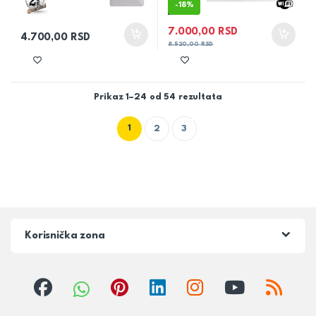
-
18%
7.000,00
RSD
4.700,00
RSD
8.520,00
RSD
Prikaz 1–24 od 54 rezultata
1
2
3
Korisnička zona