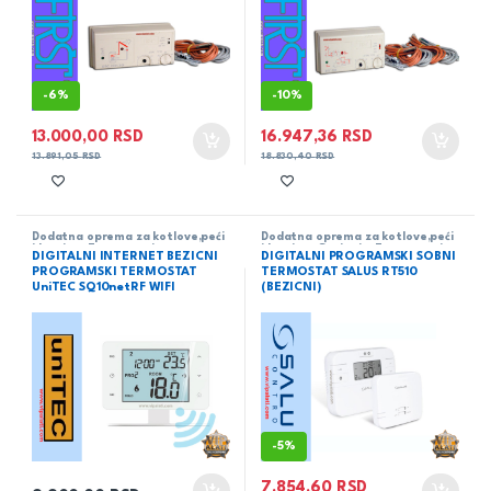
-
6%
-
10%
13.000,00
RSD
16.947,36
RSD
13.891,05
RSD
18.830,40
RSD
Dodatna oprema za kotlove,peći
Dodatna oprema za kotlove,peći
i kamine
,
Termostati
i kamine
,
Grejanje
,
Termostati
DIGITALNI INTERNET BEZICNI
DIGITALNI PROGRAMSKI SOBNI
PROGRAMSKI TERMOSTAT
TERMOSTAT SALUS RT510
UniTEC SQ10netRF WIFI
(BEZICNI)
-
5%
7.854,60
RSD