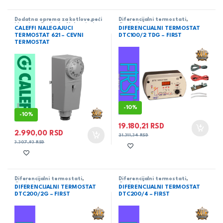
Dodatna oprema za kotlove,peći
Diferencijalni termostati
,
i kamine
,
Grejanje
,
Nalegajuci -
Grejanje
CALEFFI NALEGAJUCI
DIFERENCIJALNI TERMOSTAT
cevni termostat
TERMOSTAT 621 – CEVNI
DTC100/2 TDG – FIRST
TERMOSTAT
-
10%
-
10%
19.180,21
RSD
2.990,00
RSD
21.311,34
RSD
3.307,93
RSD
Diferencijalni termostati
,
Diferencijalni termostati
,
Grejanje
Grejanje
DIFERENCIJALNI TERMOSTAT
DIFERENCIJALNI TERMOSTAT
DTC200/2G – FIRST
DTC200/4 – FIRST