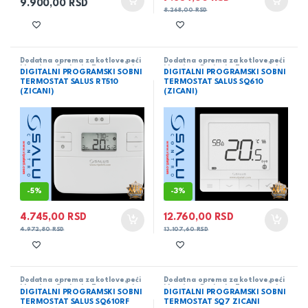
9.900,00
RSD
8.268,00
RSD
Dodatna oprema za kotlove,peći
Dodatna oprema za kotlove,peći
i kamine
,
Grejanje
,
Termostati
i kamine
,
Grejanje
,
Termostati
DIGITALNI PROGRAMSKI SOBNI
DIGITALNI PROGRAMSKI SOBNI
TERMOSTAT SALUS RT510
TERMOSTAT SALUS SQ610
(ZICANI)
(ZICANI)
-
5%
-
3%
4.745,00
RSD
12.760,00
RSD
4.972,80
RSD
13.107,60
RSD
Dodatna oprema za kotlove,peći
Dodatna oprema za kotlove,peći
i kamine
,
Grejanje
,
Termostati
i kamine
,
Grejanje
,
Termostati
DIGITALNI PROGRAMSKI SOBNI
DIGITALNI PROGRAMSKI SOBNI
TERMOSTAT SALUS SQ610RF
TERMOSTAT SQ7 ZICANI