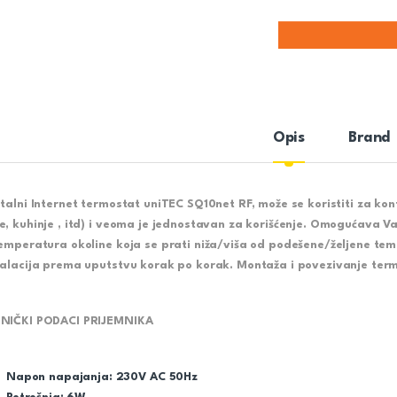
Opis
Brand
italni Internet termostat uniTEC SQ10net RF, može se koristiti za kon
e, kuhinje , itd) i veoma je jednostavan za korišćenje. Omogućava 
temperatura okoline koja se prati niža/viša od podešene/željene t
talacija prema uputstvu korak po korak. Montaža i povezivanje termo
NIČKI PODACI PRIJEMNIKA
Napon napajanja: 230V AC 50Hz