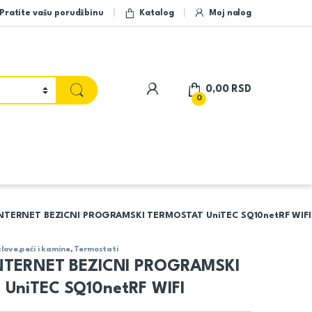
Pratite vašu porudžbinu
Katalog
Moj nalog
My Account
0,00
RSD
0
INTERNET BEZICNI PROGRAMSKI TERMOSTAT UniTEC SQ10netRF WIFI
ove,peći i kamine
,
Termostati
INTERNET BEZICNI PROGRAMSKI
UniTEC SQ10netRF WIFI