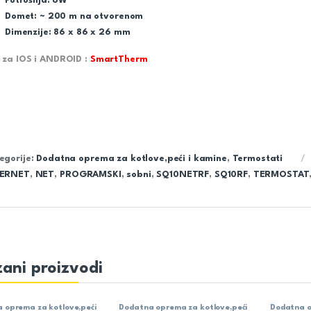
Potrošnja: 6W
Domet: ~ 200 m na otvorenom
Dimenzije: 86 x 86 x 26 mm
 za IOS i ANDROID :
SmartTherm
egorije:
Dodatna oprema za kotlove,peći i kamine
,
Termostati
TERNET
,
NET
,
PROGRAMSKI
,
sobni
,
SQ10NETRF
,
SQ10RF
,
TERMOSTAT
ani proizvodi
 oprema za kotlove,peći
Dodatna oprema za kotlove,peći
Dodatna o