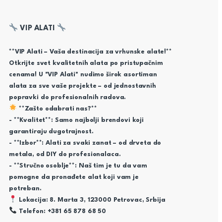
VIP ALATI
**VIP Alati – Vaša destinacija za vrhunske alate!**
Otkrijte svet kvalitetnih alata po pristupačnim
cenama! U "VIP Alati" nudimo širok asortiman
alata za sve vaše projekte – od jednostavnih
popravki do profesionalnih radova.
**Zašto odabrati nas?**
- **Kvalitet**: Samo najbolji brendovi koji
garantiraju dugotrajnost.
- **Izbor**: Alati za svaki zanat – od drveta do
metala, od DIY do profesionalaca.
- **Stručno osoblje**: Naš tim je tu da vam
pomogne da pronađete alat koji vam je
potreban.
Lokacija: 8. Marta 3, 123000 Petrovac, Srbija
Telefon: +381 65 878 68 50