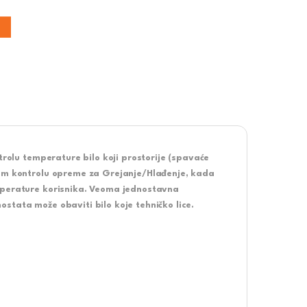
trolu temperature bilo koji prostorije (spavaće
Vam kontrolu opreme za Grejanje/Hlađenje, kada
emperature korisnika. Veoma jednostavna
stata može obaviti bilo koje tehničko lice.