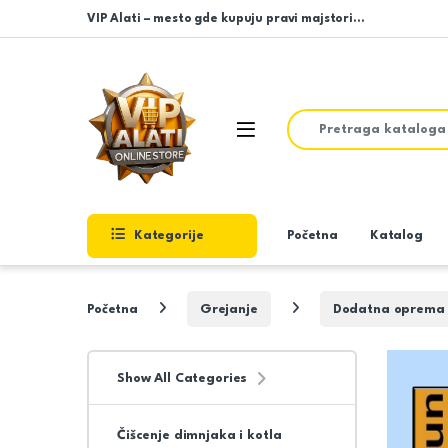
Skip to navigation
Skip to content
VIP Alati – mesto gde kupuju pravi majstori…
Search for:
Open
Kategorije
Početna
Katalog
Početna
Grejanje
Dodatna oprema z
Show All Categories
Čišcenje dimnjaka i kotla