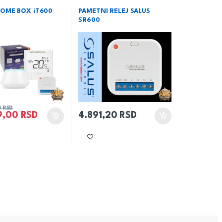
rejanje
,
Termostati
i kamine
,
Grejanje
,
Termostati
OME BOX iT600
PAMETNI RELEJ SALUS
SR600
0
RSD
9,00
RSD
4.891,20
RSD