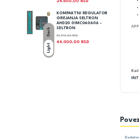
24.500,00
RSD
KOMPAKTNI REGULATOR
GREJANJA SELTRON
AHD20 01MC060606 -
APP
SELTRON
Dark
53.170,00
RSD
44.000,00
RSD
Light
Kat
IN
Povez
Dodatna