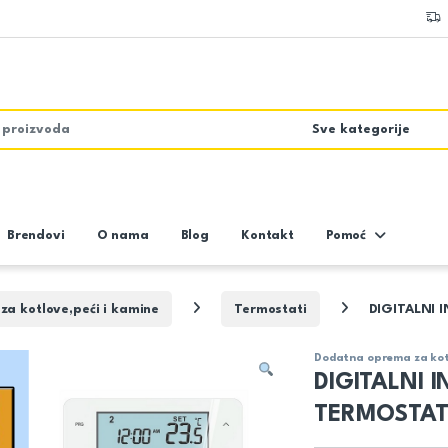
Brendovi
O nama
Blog
Kontakt
Pomoć
a kotlove,peći i kamine
Termostati
DIGITALNI 
Dodatna oprema za kotl
DIGITALNI 
TERMOSTAT 