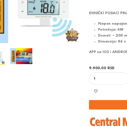
EHNIČKI PODACI PR
Napon napajan
Potrošnja: 6W
Domet: ~ 200 
Dimenzije: 86 
APP za IOS i ANDROI
9.900,00
RSD
DIGITALNI INTERNE