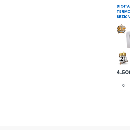
i kamin
DIGITA
TERMO
BEZICN
4.50