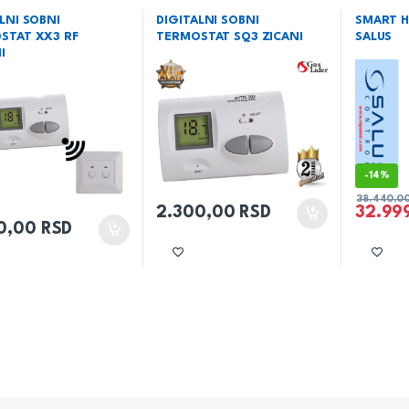
e
,
Grejanje
,
Termostati
i kamine
,
Grejanje
,
Termostati
i kamine
,
G
LNI SOBNI
DIGITALNI SOBNI
SMART H
STAT XX3 RF
TERMOSTAT SQ3 ZICANI
SALUS
I
-
14%
38.440,0
2.300,00
RSD
32.99
0,00
RSD