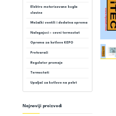
Elektro motorizovane kugla
slavine
Mešački ventili i dodatna oprema
Nalegajuci – cevni termostat
Oprema za kotlove KEPO
Pretvarači
Regulator promaje
Termostati
Upaljač za kotlove na pelet
Najnoviji proizvodi