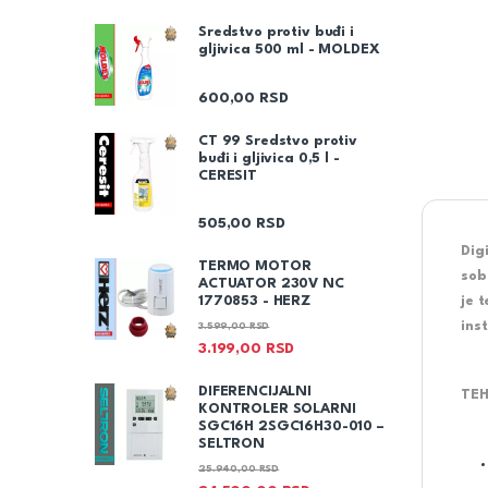
Sredstvo protiv buđi i
gljivica 500 ml - MOLDEX
600,00
RSD
CT 99 Sredstvo protiv
buđi i gljivica 0,5 l -
CERESIT
505,00
RSD
Dig
TERMO MOTOR
sob
ACTUATOR 230V NC
je 
1770853 - HERZ
ins
3.599,00
RSD
3.199,00
RSD
DIFERENCIJALNI
TEH
KONTROLER SOLARNI
SGC16H 2SGC16H30-010 –
SELTRON
25.940,00
RSD