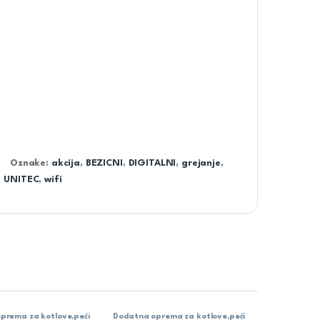
Oznake:
akcija
,
BEZICNI
,
DIGITALNI
,
grejanje
,
,
UNITEC
,
wifi
prema za kotlove,peći
Dodatna oprema za kotlove,peći