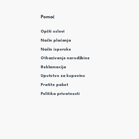
Pomoć
Opšti uslovi
Način plaćanja
Način isporuke
Otkazivanje narudžbine
Reklamacija
Uputstvo za kupovinu
Pratite paket
Politika privatnosti