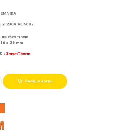
IJEMNIKA
ja: 230V AC 50Hz
m na otvorenom
x 86 x 26 mm
D :
SmartTherm
T BEZICNI PROGRAMSKI TERMOSTAT UniTEC SQ10netRF WIFI quantit
Dodaj u korpu