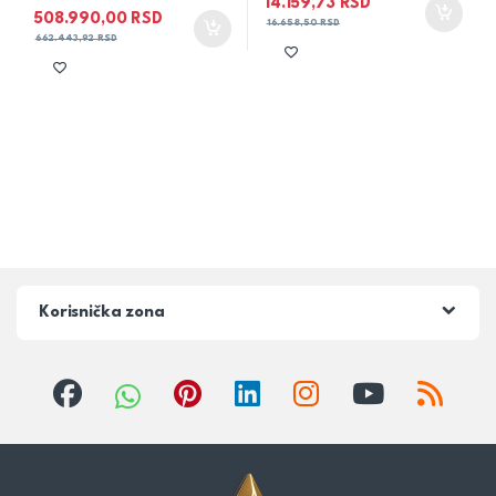
14.159,73
RSD
508.990,00
RSD
16.658,50
RSD
662.443,92
RSD
Korisnička zona