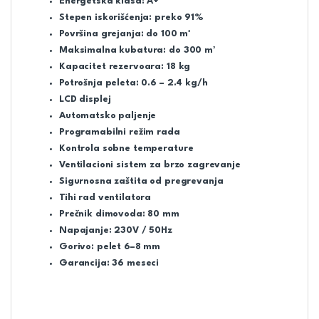
Energetska klasa: A+
Stepen iskorišćenja: preko 91%
Površina grejanja: do 100 m²
Maksimalna kubatura: do 300 m³
Kapacitet rezervoara: 18 kg
Potrošnja peleta: 0.6 – 2.4 kg/h
LCD displej
Automatsko paljenje
Programabilni režim rada
Kontrola sobne temperature
Ventilacioni sistem za brzo zagrevanje
Sigurnosna zaštita od pregrevanja
Tihi rad ventilatora
Prečnik dimovoda: 80 mm
Napajanje: 230V / 50Hz
Gorivo: pelet 6–8 mm
Garancija: 36 meseci