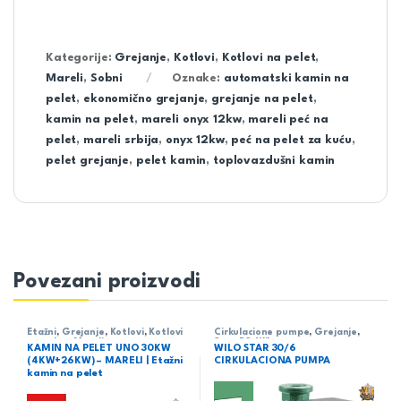
Kategorije:
Grejanje
,
Kotlovi
,
Kotlovi na pelet
,
Mareli
,
Sobni
Oznake:
automatski kamin na
pelet
,
ekonomično grejanje
,
grejanje na pelet
,
kamin na pelet
,
mareli onyx 12kw
,
mareli peć na
pelet
,
mareli srbija
,
onyx 12kw
,
peć na pelet za kuću
,
pelet grejanje
,
pelet kamin
,
toplovazdušni kamin
Povezani proizvodi
Etažni
,
Grejanje
,
Kotlovi
,
Kotlovi
Cirkulacione pumpe
,
Grejanje
,
na pelet
,
Mareli
Star-RS
,
Wilo
KAMIN NA PELET UNO 30KW
WILO STAR 30/6
(4KW+26KW) – MARELI | Etažni
CIRKULACIONA PUMPA
kamin na pelet