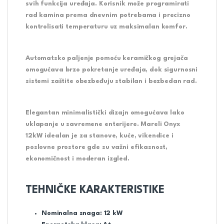
svih funkcija uređaja. Korisnik može programirati
rad kamina prema dnevnim potrebama i precizno
kontrolisati temperaturu uz maksimalan komfor.
Automatsko paljenje pomoću keramičkog grejača
omogućava brzo pokretanje uređaja, dok sigurnosni
sistemi zaštite obezbeđuju stabilan i bezbedan rad.
Elegantan minimalistički dizajn omogućava lako
uklapanje u savremene enterijere. Mareli Onyx
12kW idealan je za stanove, kuće, vikendice i
poslovne prostore gde su važni efikasnost,
ekonomičnost i moderan izgled.
TEHNIČKE KARAKTERISTIKE
Nominalna snaga: 12 kW