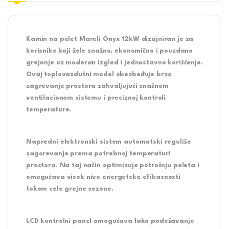
Kamin na pelet Mareli Onyx 12kW
dizajniran je za
korisnike koji žele snažno, ekonomično i pouzdano
grejanje uz moderan izgled i jednostavno korišćenje.
Ovaj toplovazdušni model obezbeđuje brzo
zagrevanje prostora zahvaljujući snažnom
ventilacionom sistemu i preciznoj kontroli
temperature.
Napredni elektronski sistem automatski reguliše
sagorevanje prema potrebnoj temperaturi
prostora. Na taj način optimizuje potrošnju peleta i
omogućava visok nivo energetske efikasnosti
tokom cele grejne sezone.
LCD kontrolni panel omogućava lako podešavanje