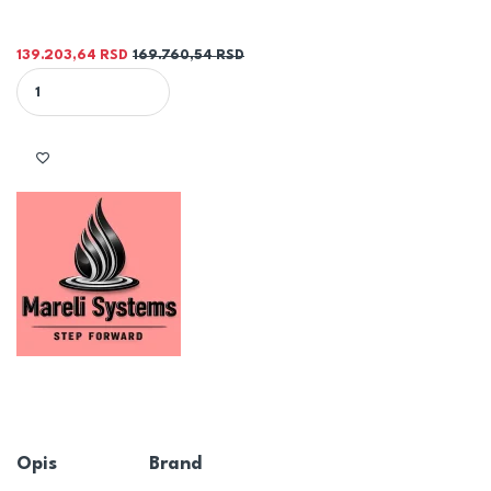
139.203,64
RSD
169.760,54
RSD
KAMIN NA PELET ONYX 12kW - MARELI | Moderan toplovazdušni pe
Opis
Brand