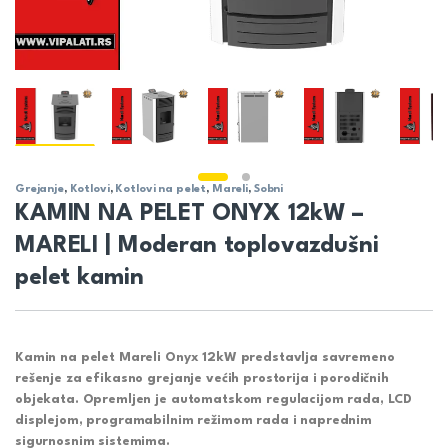
Grejanje
,
Kotlovi
,
Kotlovi na pelet
,
Mareli
,
Sobni
KAMIN NA PELET ONYX 12kW –
MARELI | Moderan toplovazdušni
pelet kamin
Kamin na pelet Mareli Onyx 12kW predstavlja savremeno
rešenje za efikasno grejanje većih prostorija i porodičnih
objekata. Opremljen je automatskom regulacijom rada, LCD
displejom, programabilnim režimom rada i naprednim
sigurnosnim sistemima.