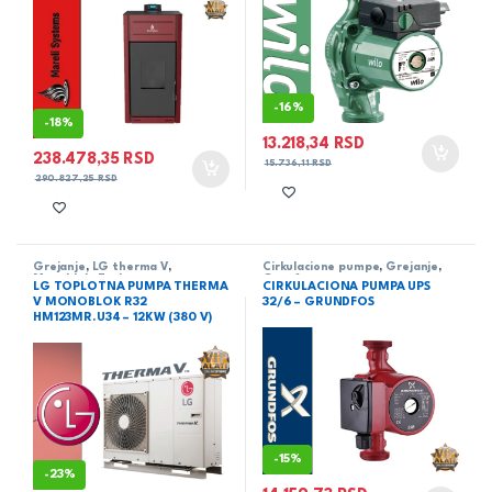
-
16%
-
18%
13.218,34
RSD
238.478,35
RSD
15.736,11
RSD
290.827,25
RSD
Grejanje
,
LG therma V
,
Cirkulacione pumpe
,
Grejanje
,
Monoblok
,
Toplotne pumpe
Grunfos
LG TOPLOTNA PUMPA THERMA
CIRKULACIONA PUMPA UPS
V MONOBLOK R32
32/6 – GRUNDFOS
HM123MR.U34 – 12KW (380 V)
-
15%
-
23%