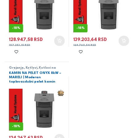
-
18%
-
18%
128.947,58
RSD
139.203,64
RSD
157.253,15
RSD
169.760,54
RSD
Grejanje
,
Kotlovi
,
Kotlovi na
pelet
,
Mareli
,
Sobni
KAMIN NA PELET ONYX 8kW –
MARELI | Moderan
toplovazdušni pelet kamin
-
18%