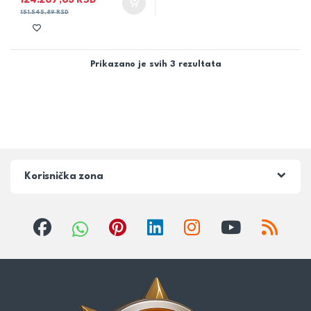
124.267,63
RSD
151.545,89
RSD
Prikazano je svih 3 rezultata
Korisnička zona