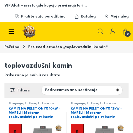
Skip to navigation
Skip to content
VIP Alati – mesto gde kupuju pravi majstori…
Pratite vašu porudžbinu
Katalog
Moj nalog
Open
0
Početna
Proizvod označen „toplovazdušni kamin“
toplovazdušni kamin
Prikazano je svih 3 rezultata
Filters
Grejanje
,
Kotlovi
,
Kotlovi na
Grejanje
,
Kotlovi
,
Kotlovi na
pelet
,
Mareli
,
Sobni
pelet
,
Mareli
,
Sobni
KAMIN NA PELET ONYX 10kW –
KAMIN NA PELET ONYX 12kW –
MARELI | Moderan
MARELI | Moderan
toplovazdušni pelet kamin
toplovazdušni pelet kamin