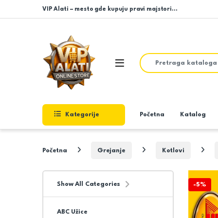
Skip to navigation
Skip to content
VIP Alati – mesto gde kupuju pravi majstori…
Search for:
Open
Kategorije
Početna
Katalog
Početna
Grejanje
Kotlovi
Show All Categories
-
5%
ABC Užice