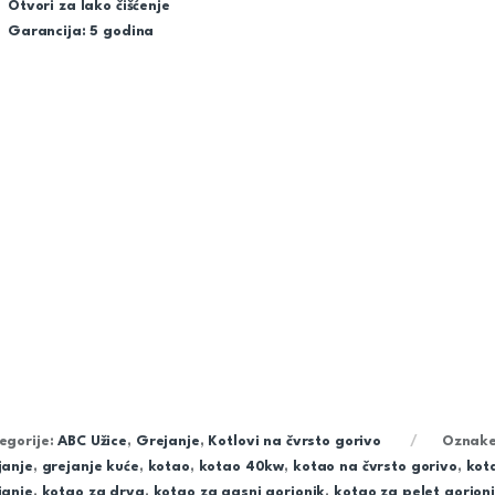
Otvori za lako čišćenje
Garancija: 5 godina
egorije:
ABC Užice
,
Grejanje
,
Kotlovi na čvrsto gorivo
Oznak
janje
,
grejanje kuće
,
kotao
,
kotao 40kw
,
kotao na čvrsto gorivo
,
kot
janje
,
kotao za drva
,
kotao za gasni gorionik
,
kotao za pelet gorion