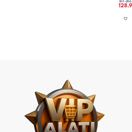
157.253
128.