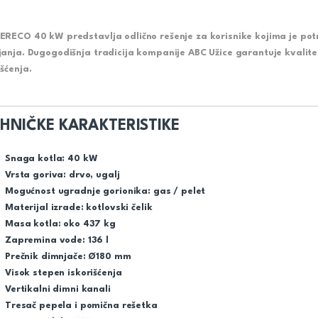
ERECO 40 kW predstavlja odlično rešenje za korisnike kojima je po
janja. Dugogodišnja tradicija kompanije ABC Užice garantuje kvalitet
išćenja.
HNIČKE KARAKTERISTIKE
Snaga kotla: 40 kW
Vrsta goriva: drvo, ugalj
Mogućnost ugradnje gorionika: gas / pelet
Materijal izrade: kotlovski čelik
Masa kotla: oko 437 kg
Zapremina vode: 136 l
Prečnik dimnjače: Ø180 mm
Visok stepen iskorišćenja
Vertikalni dimni kanali
Tresač pepela i pomična rešetka