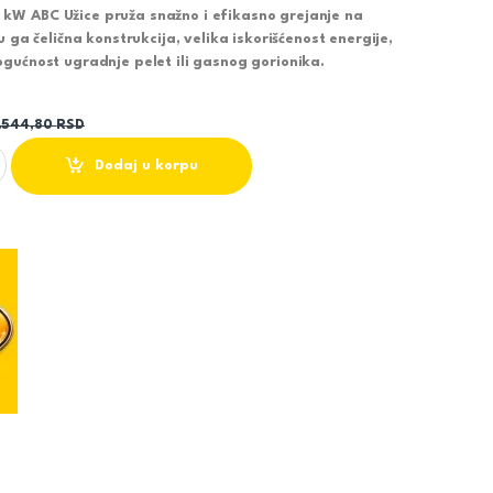
W ABC Užice pruža snažno i efikasno grejanje na
u ga čelična konstrukcija, velika iskorišćenost energije,
ogućnost ugradnje pelet ili gasnog gorionika.
.544,80
RSD
 KW - ABC UŽICE quantity
Dodaj u korpu