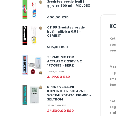
Sredstvo protiv buđi i
gljivica 500 ml - MOLDEX
600,00
RSD
KO
CT 99 Sredstvo protiv
buđi i gljivica 0,5 l -
CERESIT
Kot
sta
505,00
RSD
pou
TERMO MOTOR
ACTUATOR 230V NC
1770853 - HERZ
Mod
3.599,00
RSD
ili
3.199,00
RSD
sma
tem
DIFERENCIJALNI
KONTROLER SOLARNI
SGC16H 2SGC16H30-010 –
SELTRON
Kot
25.940,00
RSD
sag
24.500,00
RSD
ola