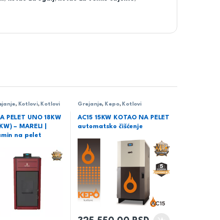
ejanje
,
Kotlovi
,
Kotlovi
Grejanje
,
Kepo
,
Kotlovi
Mareli
A PELET UNO 18KW
AC15 15KW KOTAO NA PELET
W) – MARELI |
automatsko čišćenje
amin na pelet