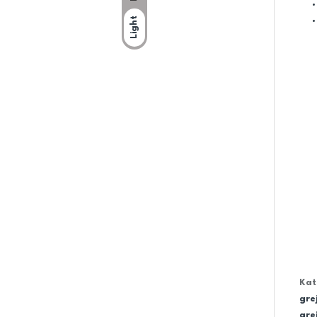
Light
Kat
gre
gre