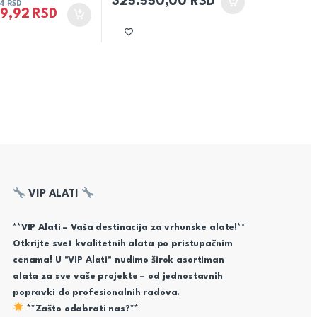
325.550,00
RSD
74
RSD
89,92
RSD
VIP ALATI
**VIP Alati – Vaša destinacija za vrhunske alate!**
Otkrijte svet kvalitetnih alata po pristupačnim
cenama! U "VIP Alati" nudimo širok asortiman
alata za sve vaše projekte – od jednostavnih
popravki do profesionalnih radova.
**Zašto odabrati nas?**