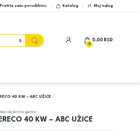
Pratite vašu porudžbinu
Katalog
Moj nalog
My Account
0,00
RSD
0
ECO 40 KW – ABC UŽICE
lovi na čvrsto gorivo
ERECO 40 KW – ABC UŽICE