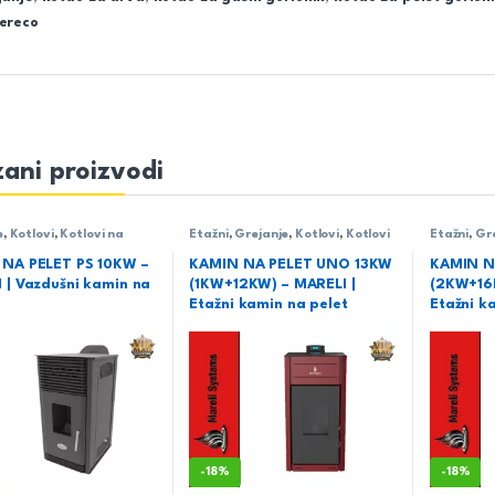
ereco
ani proizvodi
e
,
Kotlovi
,
Kotlovi na
Etažni
,
Grejanje
,
Kotlovi
,
Kotlovi
Etažni
,
Gr
areli
,
Sobni
na pelet
,
Mareli
na pelet
,
NA PELET PS 10KW –
KAMIN NA PELET UNO 13KW
KAMIN N
 | Vazdušni kamin na
(1KW+12KW) – MARELI |
(2KW+16K
Etažni kamin na pelet
Etažni k
-
18%
-
18%