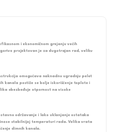
fikasnom i ekonomičnom grejanju većih
 gorivo projektovan je za dugotrajan rad, veliku
onstrukcija omogućava naknadnu ugradnju pelet
 kanala postiže se bolje iskorišćenje toplote i
lika obezbeđuje otpornost na visoke
ostavno održavanje i lako uklanjanje ostataka
nose stabilnijoj temperaturi rada. Velika vrata
šćenje dimnih kanala.