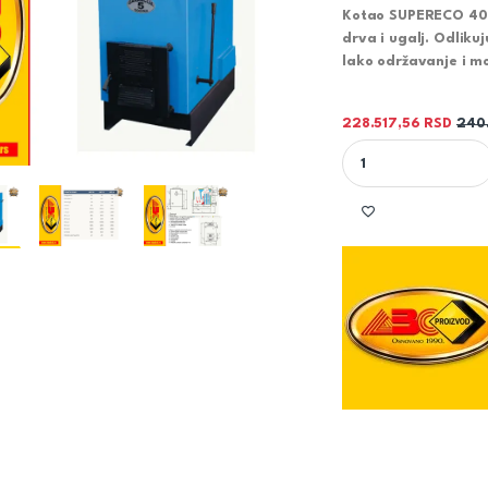
Kotao SUPERECO 40 k
drva i ugalj. Odlikuj
lako održavanje i m
228.517,56
RSD
240
KOTAO SUPERECO 40