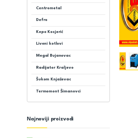
Centrometal
Defro
Kepo Kosjerić
Liveni kotlovi
Megal Bujanovac
Radijator Kraljevo
Šukom Knjaževac
Termomont Šimanovci
Najnoviji proizvodi