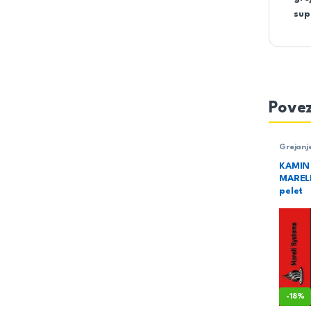
sup
Povez
Grejanj
pelet
,
M
KAMIN 
MARELI
pelet
-
18%