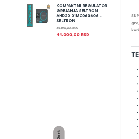
KOMPAKTNI REGULATOR
GREJANJA SELTRON
SUP
AHD20 01MC060606 -
SELTRON
gre
53.170,00
RSD
kor
44.000,00
RSD
TE
Dark