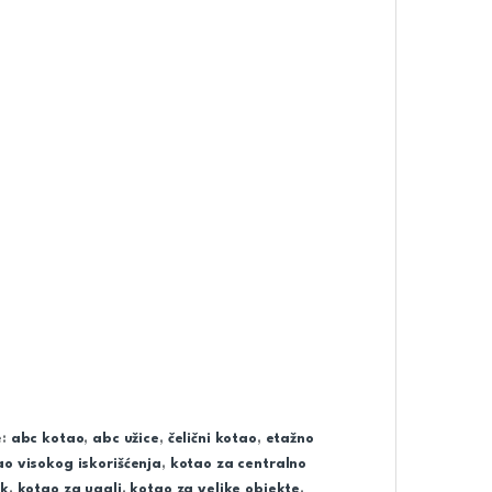
e:
abc kotao
,
abc užice
,
čelični kotao
,
etažno
ao visokog iskorišćenja
,
kotao za centralno
ik
,
kotao za ugalj
,
kotao za velike objekte
,