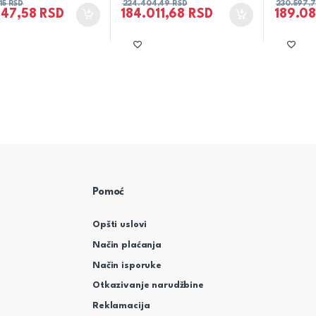
,15
RSD
224.404,49
RSD
230.597,
947,58
RSD
184.011,68
RSD
189.0
Pomoć
Opšti uslovi
Način plaćanja
Način isporuke
Otkazivanje narudžbine
Reklamacija