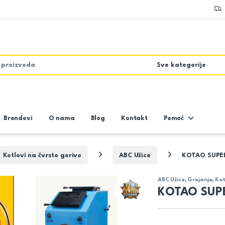
Brendovi
O nama
Blog
Kontakt
Pomoć
Kotlovi na čvrsto gorivo
ABC Užice
KOTAO SUPER
ABC Užice
,
Grejanje
,
Kot
KOTAO SUP