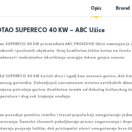
Opis
Brand
TAO SUPERECO 40 KW – ABC Užice
ao SUPERECO 40 kW proizvođača ABC PROIZVOD Užice namenjen je e
mbenih i poslovnih objekata. Ovaj kvalitetan čelični kotao na čvrsto
zdanost i maksimalno iskorišćenje energije tokom grejne sezone.
el SUPERECO 40 kW koristi drvo i ugalj kao osnovno gorivo, dok k
 gasnog gorionika. Zahvaljujući savremenom sistemu vertikalnih dimnih
njena potrošnja goriva. Kvalitetna izrada od debelog kotlovskog če
perature i dug vek trajanja uređaja.
ao poseduje pomičnu rešetku i tresač pepela koji omogućavaju jedn
orevanja. Šamotni elementi poboljšavaju proces sagorevanja i dopri
kšavaju punjenje ložišta, dok pristupačni otvori omogućavaju brzo či