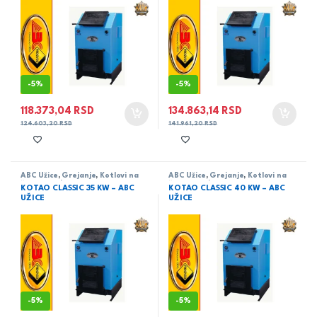
-
5%
-
5%
118.373,04
RSD
134.863,14
RSD
124.603,20
RSD
141.961,20
RSD
ABC Užice
,
Grejanje
,
Kotlovi na
ABC Užice
,
Grejanje
,
Kotlovi na
čvrsto gorivo
čvrsto gorivo
KOTAO CLASSIC 35 KW – ABC
KOTAO CLASSIC 40 KW – ABC
UŽICE
UŽICE
-
5%
-
5%