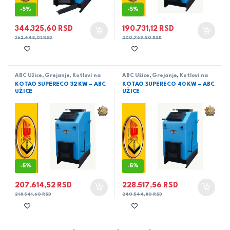
-
5%
-
5%
344.325,60
RSD
190.731,12
RSD
362.448,01
RSD
200.769,50
RSD
ABC Užice
,
Grejanje
,
Kotlovi na
ABC Užice
,
Grejanje
,
Kotlovi na
čvrsto gorivo
čvrsto gorivo
KOTAO SUPERECO 32 KW – ABC
KOTAO SUPERECO 40 KW – ABC
UŽICE
UŽICE
-
5%
-
5%
207.614,52
RSD
228.517,56
RSD
218.541,60
RSD
240.544,80
RSD