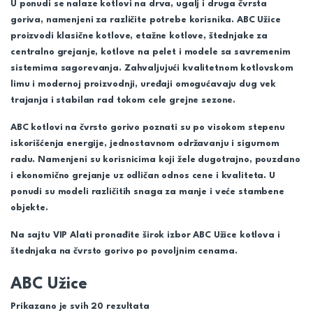
U ponudi se nalaze kotlovi na drva, ugalj i druga čvrsta
goriva, namenjeni za različite potrebe korisnika. ABC Užice
proizvodi klasične kotlove, etažne kotlove, štednjake za
centralno grejanje, kotlove na pelet i modele sa savremenim
sistemima sagorevanja. Zahvaljujući kvalitetnom kotlovskom
limu i modernoj proizvodnji, uređaji omogućavaju dug vek
trajanja i stabilan rad tokom cele grejne sezone.
ABC kotlovi na čvrsto gorivo poznati su po visokom stepenu
iskorišćenja energije, jednostavnom održavanju i sigurnom
radu. Namenjeni su korisnicima koji žele dugotrajno, pouzdano
i ekonomično grejanje uz odličan odnos cene i kvaliteta. U
ponudi su modeli različitih snaga za manje i veće stambene
objekte.
Na sajtu VIP Alati pronađite širok izbor ABC Užice kotlova i
štednjaka na čvrsto gorivo po povoljnim cenama.
ABC Užice
Prikazano je svih 20 rezultata