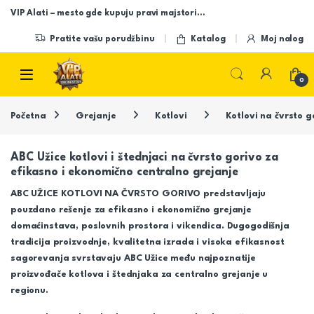
Skip to navigation
Skip to content
VIP Alati – mesto gde kupuju pravi majstori…
Pratite vašu porudžbinu
Katalog
Moj nalog
Open
0
Početna
Grejanje
Kotlovi
Kotlovi na čvrsto g
ABC Užice kotlovi i štednjaci na čvrsto gorivo za
efikasno i ekonomično centralno grejanje
ABC UŽICE KOTLOVI NA ČVRSTO GORIVO predstavljaju
pouzdano rešenje za efikasno i ekonomično grejanje
domaćinstava, poslovnih prostora i vikendica. Dugogodišnja
tradicija proizvodnje, kvalitetna izrada i visoka efikasnost
sagorevanja svrstavaju ABC Užice među najpoznatije
proizvođače kotlova i štednjaka za centralno grejanje u
regionu.