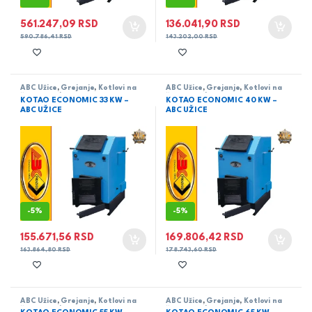
561.247,09
RSD
136.041,90
RSD
590.786,41
RSD
143.202,00
RSD
ABC Užice
,
Grejanje
,
Kotlovi na
ABC Užice
,
Grejanje
,
Kotlovi na
čvrsto gorivo
čvrsto gorivo
KOTAO ECONOMIC 33 KW –
KOTAO ECONOMIC 40 KW –
ABC UŽICE
ABC UŽICE
-
5%
-
5%
155.671,56
RSD
169.806,42
RSD
163.864,80
RSD
178.743,60
RSD
ABC Užice
,
Grejanje
,
Kotlovi na
ABC Užice
,
Grejanje
,
Kotlovi na
čvrsto gorivo
čvrsto gorivo