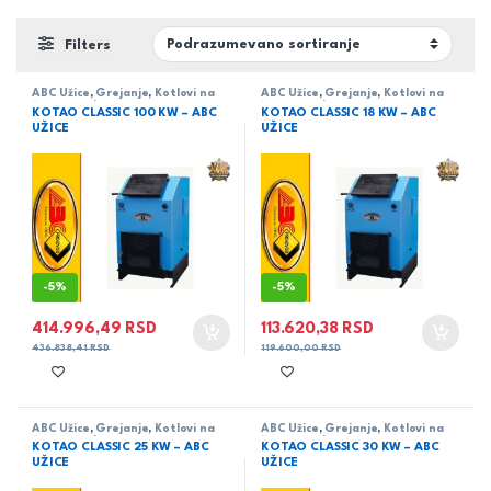
Filters
ABC Užice
,
Grejanje
,
Kotlovi na
ABC Užice
,
Grejanje
,
Kotlovi na
čvrsto gorivo
čvrsto gorivo
KOTAO CLASSIC 100 KW – ABC
KOTAO CLASSIC 18 KW – ABC
UŽICE
UŽICE
-
5%
-
5%
414.996,49
RSD
113.620,38
RSD
436.838,41
RSD
119.600,00
RSD
ABC Užice
,
Grejanje
,
Kotlovi na
ABC Užice
,
Grejanje
,
Kotlovi na
čvrsto gorivo
čvrsto gorivo
KOTAO CLASSIC 25 KW – ABC
KOTAO CLASSIC 30 KW – ABC
UŽICE
UŽICE