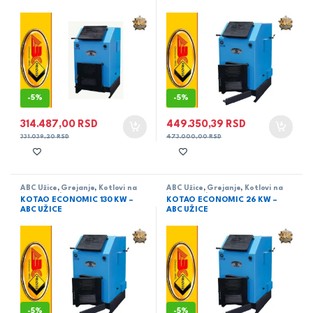
-
5%
-
5%
314.487,00
RSD
449.350,39
RSD
331.039,20
RSD
473.000,00
RSD
ABC Užice
,
Grejanje
,
Kotlovi na
ABC Užice
,
Grejanje
,
Kotlovi na
čvrsto gorivo
čvrsto gorivo
KOTAO ECONOMIC 130 KW –
KOTAO ECONOMIC 26 KW –
ABC UŽICE
ABC UŽICE
-
5%
-
5%