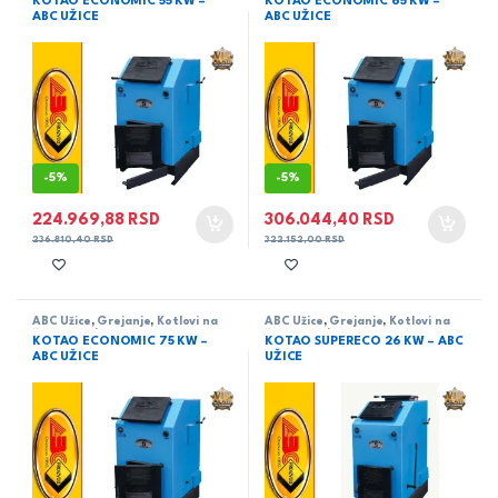
KOTAO ECONOMIC 55 KW –
KOTAO ECONOMIC 65 KW –
ABC UŽICE
ABC UŽICE
-
5%
-
5%
224.969,88
RSD
306.044,40
RSD
236.810,40
RSD
322.152,00
RSD
ABC Užice
,
Grejanje
,
Kotlovi na
ABC Užice
,
Grejanje
,
Kotlovi na
čvrsto gorivo
čvrsto gorivo
KOTAO ECONOMIC 75 KW –
KOTAO SUPERECO 26 KW – ABC
ABC UŽICE
UŽICE