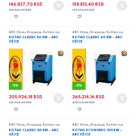
146.837,70
RSD
158.813,40
RSD
154.566,00
RSD
167.172,00
RSD
ABC Užice
,
Grejanje
,
Kotlovi na
ABC Užice
,
Grejanje
,
Kotlovi na
čvrsto gorivo
čvrsto gorivo
KOTAO CLASSIC 50 KW – ABC
KOTAO CLASSIC 60 KW – ABC
UŽICE
UŽICE
-
5%
-
5%
205.926,18
RSD
265.214,16
RSD
216.764,40
RSD
279.172,80
RSD
ABC Užice
,
Grejanje
,
Kotlovi na
ABC Užice
,
Grejanje
,
Kotlovi na
čvrsto gorivo
čvrsto gorivo
KOTAO CLASSIC 80 KW – ABC
KOTAO ECONOMIC 100 KW –
UŽICE
ABC UŽICE