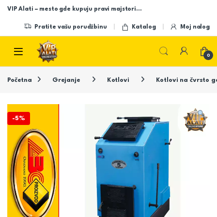
Skip to navigation
Skip to content
VIP Alati – mesto gde kupuju pravi majstori…
Pratite vašu porudžbinu
Katalog
Moj nalog
Open
0
Početna
Grejanje
Kotlovi
Kotlovi na čvrsto g
-
5%