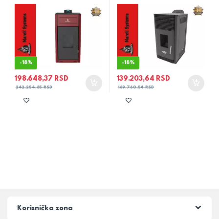
-
18%
-
18%
198.648,37
RSD
139.203,64
RSD
242.254,85
RSD
169.760,54
RSD
Korisnička zona