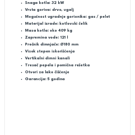
Snaga kotla: 32 kW
Vrsta goriva: drvo, ugalj
Mogućnost ugradnje gorionika: gas / pelet
Materijal izrade: kotlovski čelik
Masa kotla: oko 409 kg
Zapremina vode: 121 l
Prečnik dimnjače: Ø180 mm
Visok stepen iskorišćenja
Vertikalni dimni kanali
Tresač pepela i pomična rešetka
Otvori za lako čišćenje
Garancija: 5 godina