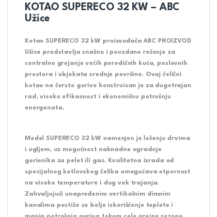
KOTAO SUPERECO 32 KW – ABC
Užice
Kotao SUPERECO 32 kW proizvođača ABC PROIZVOD
Užice predstavlja snažno i pouzdano rešenje za
centralno grejanje većih porodičnih kuća, poslovnih
prostora i objekata srednje površine. Ovaj čelični
kotao na čvrsto gorivo konstruisan je za dugotrajan
rad, visoku efikasnost i ekonomičnu potrošnju
energenata.
Model SUPERECO 32 kW namenjen je loženju drvima
i ugljem, uz mogućnost naknadne ugradnje
gorionika za pelet ili gas. Kvalitetna izrada od
specijalnog kotlovskog čelika omogućava otpornost
na visoke temperature i dug vek trajanja.
Zahvaljujući unapređenim vertikalnim dimnim
kanalima postiže se bolje iskorišćenje toplote i
manja potrošnja goriva tokom cele grejne sezone.