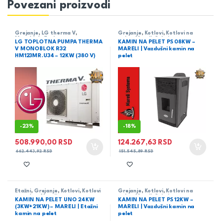
Povezani proizvodi
Grejanje
,
LG therma V
,
Grejanje
,
Kotlovi
,
Kotlovi na
Monoblok
,
Toplotne pumpe
pelet
,
Mareli
,
Sobni
LG TOPLOTNA PUMPA THERMA
KAMIN NA PELET PS 08KW –
V MONOBLOK R32
MARELI | Vazdušni kamin na
HM123MR.U34 – 12KW (380 V)
pelet
-
23%
-
18%
508.990,00
RSD
124.267,63
RSD
662.443,92
RSD
151.545,89
RSD
Etažni
,
Grejanje
,
Kotlovi
,
Kotlovi
Grejanje
,
Kotlovi
,
Kotlovi na
na pelet
,
Mareli
pelet
,
Mareli
,
Sobni
KAMIN NA PELET UNO 24KW
KAMIN NA PELET PS 12KW –
(3KW+21KW) – MARELI | Etažni
MARELI | Vazdušni kamin na
kamin na pelet
pelet