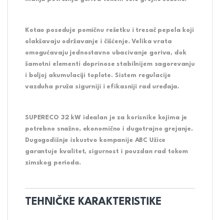
Kotao poseduje pomičnu rešetku i tresač pepela koji
olakšavaju održavanje i čišćenje. Velika vrata
omogućavaju jednostavno ubacivanje goriva, dok
šamotni elementi doprinose stabilnijem sagorevanju
i boljoj akumulaciji toplote. Sistem regulacije
vazduha pruža sigurniji i efikasniji rad uređaja.
SUPERECO 32 kW idealan je za korisnike kojima je
potrebno snažno, ekonomično i dugotrajno grejanje.
Dugogodišnje iskustvo kompanije ABC Užice
garantuje kvalitet, sigurnost i pouzdan rad tokom
zimskog perioda.
TEHNIČKE KARAKTERISTIKE