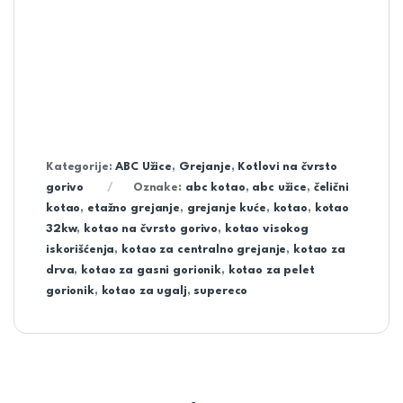
Kategorije:
ABC Užice
,
Grejanje
,
Kotlovi na čvrsto
gorivo
Oznake:
abc kotao
,
abc užice
,
čelični
kotao
,
etažno grejanje
,
grejanje kuće
,
kotao
,
kotao
32kw
,
kotao na čvrsto gorivo
,
kotao visokog
iskorišćenja
,
kotao za centralno grejanje
,
kotao za
drva
,
kotao za gasni gorionik
,
kotao za pelet
gorionik
,
kotao za ugalj
,
supereco