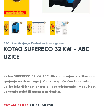
ABC Užice
,
Grejanje
,
Kotlovi na čvrsto gorivo
KOTAO SUPERECO 32 KW – ABC
UŽICE
Kotao SUPERECO 32 kW ABC Užice namenjen je efikasnom
grejanju na drva i ugalj. Odlikuju ga čelična konstrukcija,
velika iskorišćenost energije, lako održavanje i mogućnost
ugradnje pelet ili gasnog gorionika.
207.614,52
RSD
218.541,60
RSD