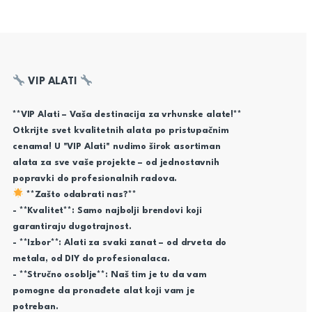
VIP ALATI
**VIP Alati – Vaša destinacija za vrhunske alate!**
Otkrijte svet kvalitetnih alata po pristupačnim
cenama! U "VIP Alati" nudimo širok asortiman
alata za sve vaše projekte – od jednostavnih
popravki do profesionalnih radova.
**Zašto odabrati nas?**
- **Kvalitet**: Samo najbolji brendovi koji
garantiraju dugotrajnost.
- **Izbor**: Alati za svaki zanat – od drveta do
metala, od DIY do profesionalaca.
- **Stručno osoblje**: Naš tim je tu da vam
pomogne da pronađete alat koji vam je
potreban.