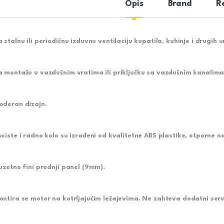
Opis
Brand
R
a stalnu ili periodičnu izduvnu ventilaciju kupatila, kuhinje i drugih u
a montažu u vazdušnim vratima ili priključku sa vazdušnim kanalima
oderan dizajn.
uciste i radno kolo su izrađeni od kvalitetne ABS plastike, otporne na
zuzetno fini prednji panel (9mm).
ontira se motor na kotrljajućim ležajevima. Ne zahteva dodatni serv