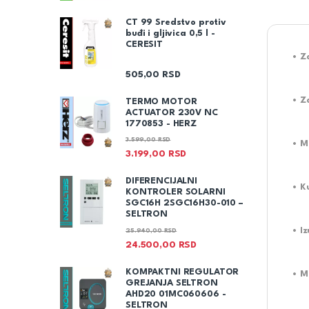
CT 99 Sredstvo protiv
buđi i gljivica 0,5 l -
CERESIT
• Z
505,00
RSD
• Z
TERMO MOTOR
ACTUATOR 230V NC
1770853 - HERZ
3.599,00
RSD
• M
3.199,00
RSD
DIFERENCIJALNI
• K
KONTROLER SOLARNI
SGC16H 2SGC16H30-010 –
SELTRON
• I
25.940,00
RSD
24.500,00
RSD
KOMPAKTNI REGULATOR
• M
GREJANJA SELTRON
AHD20 01MC060606 -
SELTRON