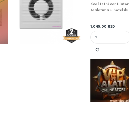
Kvalitetni ventilato
toaletima u hotelsk
1.045,00
RSD
KUPATILSKI VENTILAT