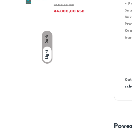
• P
53.170,00
RSD
Sna
44.000,00
RSD
Buk
Pro
Kva
Dark
bar
Light
Kat
sch
Povez