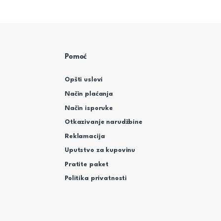
Pomoć
Opšti uslovi
Način plaćanja
Način isporuke
Otkazivanje narudžbine
Reklamacija
Uputstvo za kupovinu
Pratite paket
Politika privatnosti