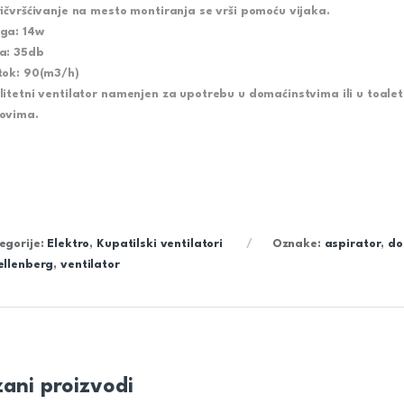
ričvršćivanje na mesto montiranja se vrši pomoću vijaka.
ga: 14w
a: 35db
tok: 90(m3/h)
litetni ventilator namenjen za upotrebu u domaćinstvima ili u toal
ovima.
egorije:
Elektro
,
Kupatilski ventilatori
Oznake:
aspirator
,
do
ellenberg
,
ventilator
ani proizvodi