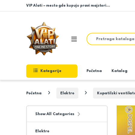
Skip to navigation
Skip to content
VIP Alati – mesto gde kupuju pravi majstori…
Search for:
Open
Kategorije
Početna
Katalog
Početna
Elektro
Kupatilski ventilat
Show All Categories
Elektro