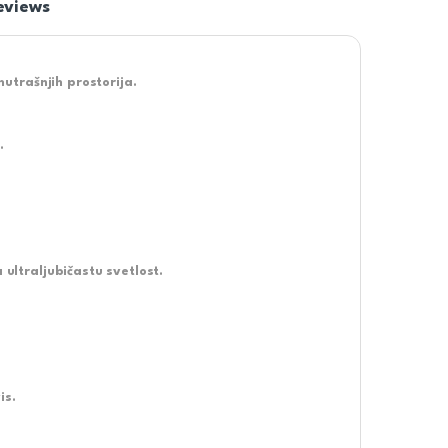
eviews
nutrašnjih prostorija.
.
 ultraljubičastu svetlost.
is.