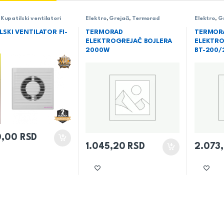
,
Kupatilski ventilatori
Elektro
,
Grejači
,
Termorad
Elektro
,
Gr
LSKI VENTILATOR FI-
TERMORAD
TERMOR
ELEKTROGREJAČ BOJLERA
ELEKTRO
2000W
BT-200/
0,00
RSD
1.045,20
RSD
2.073