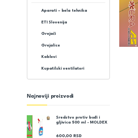
Aparati – bela tehnika
ETI Slovenija
Grejači
Grejalice
Kablovi
Kupatilski ventilatori
Najnoviji proizvodi
Sredstvo protiv buđi i
gljivica 500 ml - MOLDEX
600,00
RSD