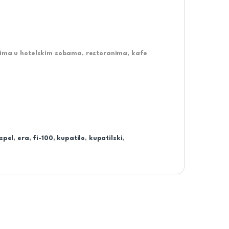
etima u hotelskim sobama, restoranima, kafe
spel
,
era
,
fi-100
,
kupatilo
,
kupatilski
,