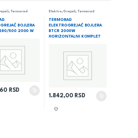
ejači
,
Termorad
Elektro
,
Grejači
,
Termorad
AD
TERMORAD
GREJAČ BOJLERA
ELEKTROGREJAČ BOJLERA
280/500 2000 W
BTCR 2000W
HORIZONTALNI KOMPLET
,60
RSD
1.842,00
RSD