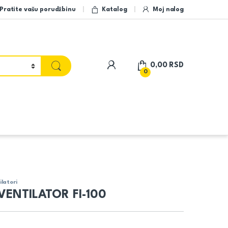
Pratite vašu porudžbinu
Katalog
Moj nalog
My Account
0,00
RSD
0
ilatori
 VENTILATOR FI-100