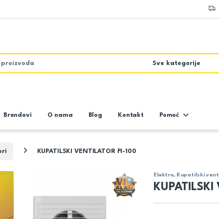
Brendovi
O nama
Blog
Kontakt
Pomoć
ori
KUPATILSKI VENTILATOR FI-100
Elektro
,
Kupatilski vent
KUPATILSKI