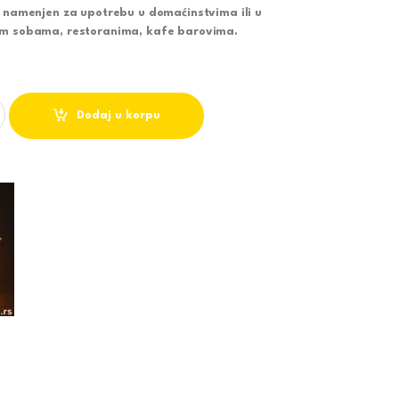
r namenjen za upotrebu u domaćinstvima ili u
im sobama, restoranima, kafe barovima.
OR FI-100 quantity
Dodaj u korpu