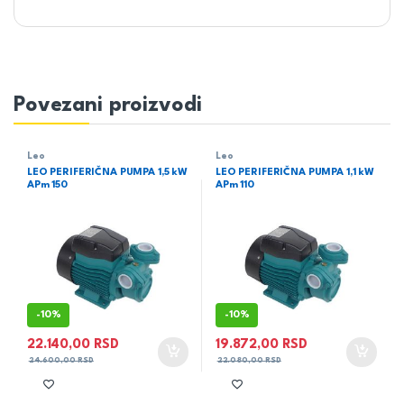
Povezani proizvodi
Leo
Leo
LEO PERIFERIČNA PUMPA 1,5 kW
LEO PERIFERIČNA PUMPA 1,1 kW
APm 150
APm 110
-
10%
-
10%
22.140,00
RSD
19.872,00
RSD
24.600,00
RSD
22.080,00
RSD