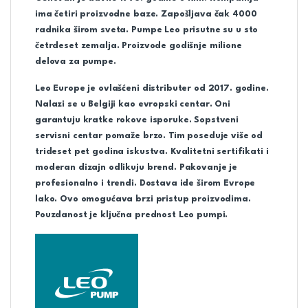
ima četiri proizvodne baze. Zapošljava čak 4000
radnika širom sveta. Pumpe Leo prisutne su u sto
četrdeset zemalja. Proizvode godišnje milione
delova za pumpe.
Leo Europe je ovlašćeni distributer od 2017. godine.
Nalazi se u Belgiji kao evropski centar. Oni
garantuju kratke rokove isporuke. Sopstveni
servisni centar pomaže brzo. Tim poseduje više od
trideset pet godina iskustva. Kvalitetni sertifikati i
moderan dizajn odlikuju brend. Pakovanje je
profesionalno i trendi. Dostava ide širom Evrope
lako. Ovo omogućava brzi pristup proizvodima.
Pouzdanost je ključna prednost Leo pumpi.