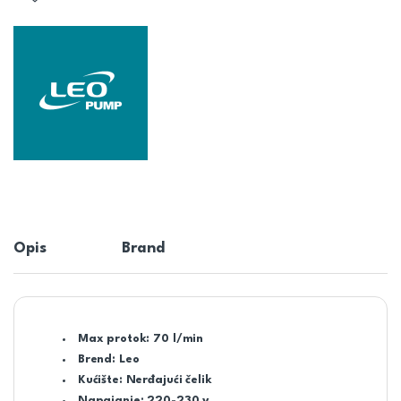
Opis
Brand
Max protok: 7
0 l/min
Brend:
Leo
Kućište:
Nerđajući čelik
Napajanje:
220-230 v