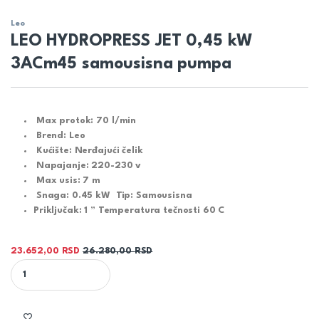
Leo
LEO HYDROPRESS JET 0,45 kW
3ACm45 samousisna pumpa
Max protok: 7
0 l/min
Brend:
Leo
Kućište:
Nerđajući čelik
Napajanje:
220-230 v
Max usis:
7 m
Snaga: 0.45
kW
Tip: Samousisna
Priključak:
1 ” Temperatura tečnosti 60 C
23.652,00
RSD
26.280,00
RSD
LEO HYDROPRESS JET 0,45 kW 3ACm45 samousisna pumpa quanti