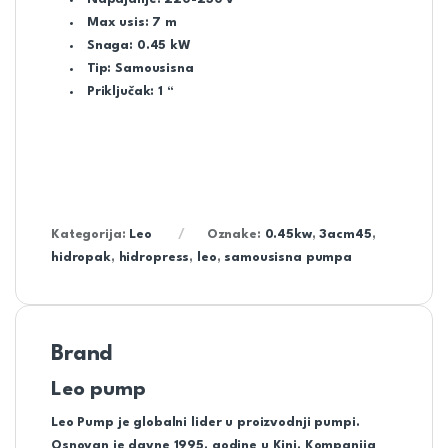
Max usis:
7 m
Snaga: 0
.45 kW
Tip: Samousisna
Priključak:
1 “
Kategorija:
Leo
Oznake:
0.45kw
,
3acm45
,
hidropak
,
hidropress
,
leo
,
samousisna pumpa
Brand
Leo pump
Leo Pump je globalni lider u proizvodnji pumpi.
Osnovan je davne 1995. godine u Kini. Kompanija