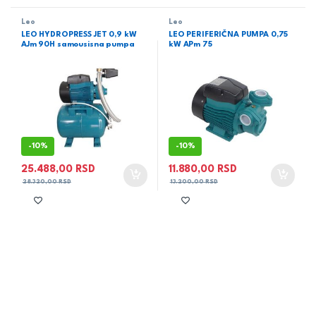
Leo
Leo
LEO HYDROPRESS JET 0,9 kW
LEO PERIFERIČNA PUMPA 0,75
AJm 90H samousisna pumpa
kW APm 75
-
10%
-
10%
25.488,00
RSD
11.880,00
RSD
28.320,00
RSD
13.200,00
RSD