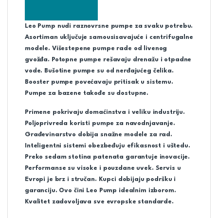
Leo Pump nudi raznovrsne pumpe za svaku potrebu.
Asortiman uključuje samousisavajuće i centrifugalne
modele. Višestepene pumpe rade od livenog
gvožđa. Potopne pumpe rešavaju drenažu i otpadne
vode. Bušotine pumpe su od nerđajućeg čelika.
Booster pumpe povećavaju pritisak u sistemu.
Pumpe za bazene takođe su dostupne.
Primene pokrivaju domaćinstva i veliku industriju.
Poljoprivreda koristi pumpe za navodnjavanje.
Građevinarstvo dobija snažne modele za rad.
Inteligentni sistemi obezbeđuju efikasnost i uštedu.
Preko sedam stotina patenata garantuje inovacije.
Performanse su visoke i pouzdane uvek. Servis u
Evropi je brz i stručan. Kupci dobijaju podršku i
garanciju. Ovo čini Leo Pump idealnim izborom.
Kvalitet zadovoljava sve evropske standarde.