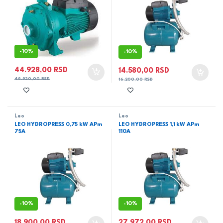
-
10%
-
10%
44.928,00
RSD
14.580,00
RSD
49.920,00
RSD
16.200,00
RSD
Leo
Leo
LEO HYDROPRESS 0,75 kW APm
LEO HYDROPRESS 1,1 kW APm
75A
110A
-
10%
-
10%
18.900,00
RSD
27.972,00
RSD