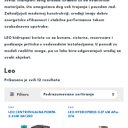
sveta. Hidropaci ovog brenda izrađeni su od kvalitetnih
materijala, što omogućava dug vek trajanja i pouzdan rad.
Zahvaljujući modernoj konstrukciji, uređaji imaju dobru
energetsku efikasnost i stabilne performanse tokom
svakodnevne upotrebe.
LEO hidropaci koriste se za bunare, cisterne, rezervoare i
podizanje pritiska u vodovodnim instalacijama. U ponudi su
modeli različite snage, pa se lako bira odgovarajući uređaj za
svaki objekat.
Leo
Prikazano je svih 12 rezultata
Filters
Leo
Leo
LEO CENTRIFUGALNA PUMPA
LEO HYDROPRESS 0,37 kW APm
2.2 kW 2AC220
37A