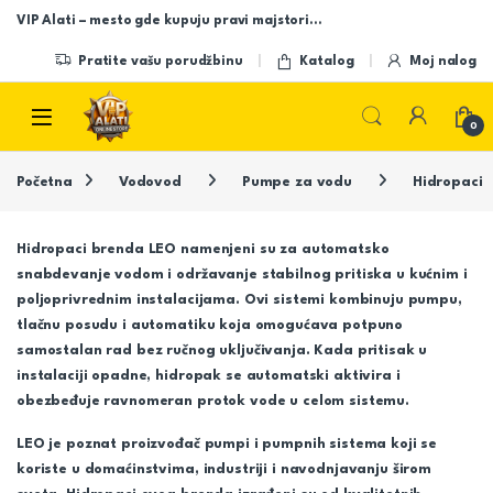
Skip to navigation
Skip to content
VIP Alati – mesto gde kupuju pravi majstori…
Pratite vašu porudžbinu
Katalog
Moj nalog
Open
0
Početna
Vodovod
Pumpe za vodu
Hidropaci
Hidropaci brenda
LEO
namenjeni su za automatsko
snabdevanje vodom i održavanje stabilnog pritiska u kućnim i
poljoprivrednim instalacijama. Ovi sistemi kombinuju pumpu,
tlačnu posudu i automatiku koja omogućava potpuno
samostalan rad bez ručnog uključivanja. Kada pritisak u
instalaciji opadne, hidropak se automatski aktivira i
obezbeđuje ravnomeran protok vode u celom sistemu.
LEO je poznat proizvođač pumpi i pumpnih sistema koji se
koriste u domaćinstvima, industriji i navodnjavanju širom