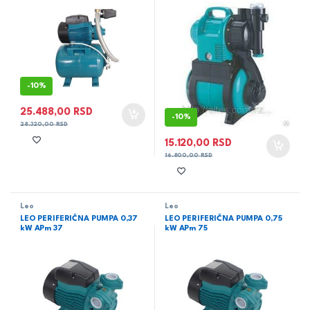
-
10%
25.488,00
RSD
-
10%
28.320,00
RSD
15.120,00
RSD
16.800,00
RSD
Leo
Leo
LEO PERIFERIČNA PUMPA 0,37
LEO PERIFERIČNA PUMPA 0,75
kW APm 37
kW APm 75