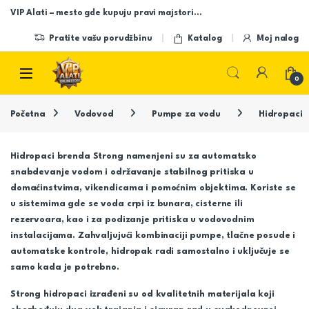
Skip to navigation
Skip to content
VIP Alati – mesto gde kupuju pravi majstori…
Pratite vašu porudžbinu
Katalog
Moj nalog
Open
0
Početna
Vodovod
Pumpe za vodu
Hidropaci
Hidropaci brenda
Strong
namenjeni su za automatsko
snabdevanje vodom i održavanje stabilnog pritiska u
domaćinstvima, vikendicama i pomoćnim objektima. Koriste se
u sistemima gde se voda crpi iz bunara, cisterne ili
rezervoara, kao i za podizanje pritiska u vodovodnim
instalacijama. Zahvaljujući kombinaciji pumpe, tlačne posude i
automatske kontrole, hidropak radi samostalno i uključuje se
samo kada je potrebno.
Strong hidropaci izrađeni su od kvalitetnih materijala koji