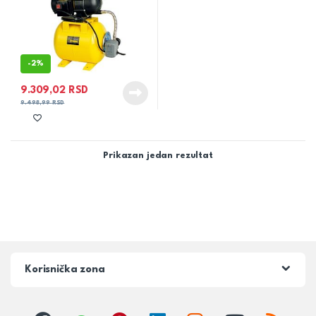
-
2%
9.309,02
RSD
9.498,99
RSD
Prikazan jedan rezultat
Korisnička zona