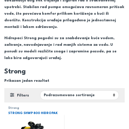
obezbeđuju dug vek trajanja i siguran rad u svakodnevnoj
upotrebi. Stabilan rad pumpe omogućava ravnomeran pritisak
vode, što povećava komfor prilikom korišćenja u kući ili
dvorištu. Konstrukcija uređaja prilagođena je jednostavnoj
montaži i lakom održavanju.
Hidropaci Strong pogodni su za snabdevanje kuće vodom,
zalivanje, navodnjavanje i rad manjih sistema za vodu. U
ponudi su modeli različite snage i zapremine posude, pa se
lako bira odgovarajući uređaj.
Strong
Prikazan jedan rezultat
Filters
Strong
STRONG SHWP 800 HIDROPAK