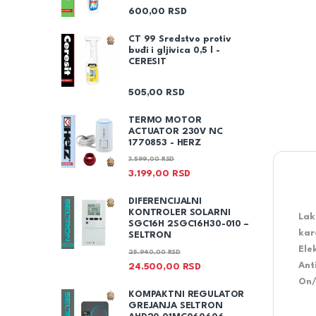
600,00
RSD
CT 99 Sredstvo protiv
buđi i gljivica 0,5 l -
CERESIT
505,00
RSD
TERMO MOTOR
ACTUATOR 230V NC
1770853 - HERZ
3.599,00
RSD
3.199,00
RSD
DIFERENCIJALNI
KONTROLER SOLARNI
Lak
SGC16H 2SGC16H30-010 –
kar
SELTRON
Ele
25.940,00
RSD
Ant
24.500,00
RSD
On/
KOMPAKTNI REGULATOR
GREJANJA SELTRON