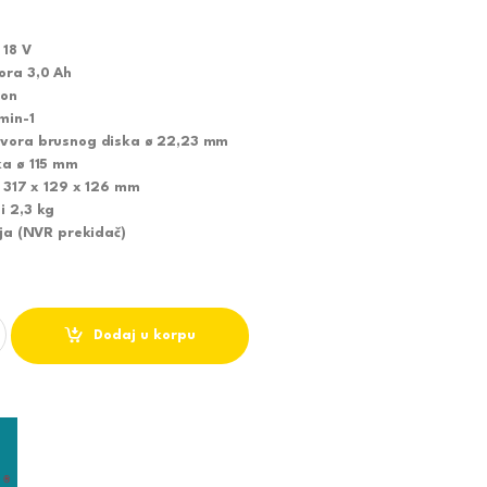
18 V
ora 3,0 Ah
ion
min-1
tvora brusnog diska ø 22,23 mm
ka ø 115 mm
) 317 x 129 x 126 mm
i 2,3 kg
ija (NVR prekidač)
SKA UGAONA BRUSILICA DGA452RFJ quantity
Dodaj u korpu