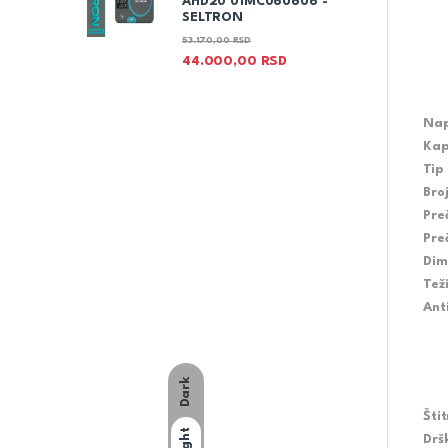
AHD20 01MC060606 -
SELTRON
53.170,00
RSD
44.000,00
RSD
Nap
Kap
Tip
Bro
Pre
Pre
Dim
Tež
Ant
Dark
Šti
Light
Drš