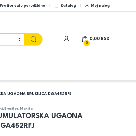
Pratite vašu porudžbinu
Katalog
Moj nalog
My Account
0,00
RSD
0
KA UGAONA BRUSILICA DGA452RFJ
ti
,
Brusilice
,
Makita
KUMULATORSKA UGAONA
DGA452RFJ