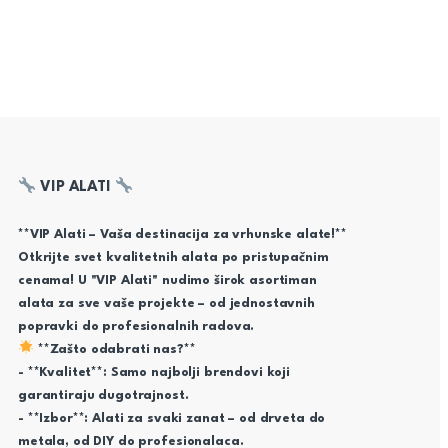
VIP ALATI
**VIP Alati – Vaša destinacija za vrhunske alate!**
Otkrijte svet kvalitetnih alata po pristupačnim
cenama! U "VIP Alati" nudimo širok asortiman
alata za sve vaše projekte – od jednostavnih
popravki do profesionalnih radova.
**Zašto odabrati nas?**
- **Kvalitet**: Samo najbolji brendovi koji
garantiraju dugotrajnost.
- **Izbor**: Alati za svaki zanat – od drveta do
metala, od DIY do profesionalaca.