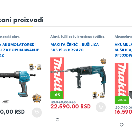
ani proizvodi
torski alat
,
Alati
,
Bušilice i vibracione bušilice
,
Akumulato
orski pistolj
,
Alati
,
Električni alat
,
Makita
Bušilica - 
A AKUMOLATORSKI
MAKITA ČEKIĆ – BUŠILICA
AKUMUL
LJ ZA POPUNJAVANJE
SDS Plus HR2470
BUŠILIC
0Z
DF333D
-
6%
-
20%
23.990,00
RSD
22.590,00
RSD
20.790,0
90,00
RSD
16.59