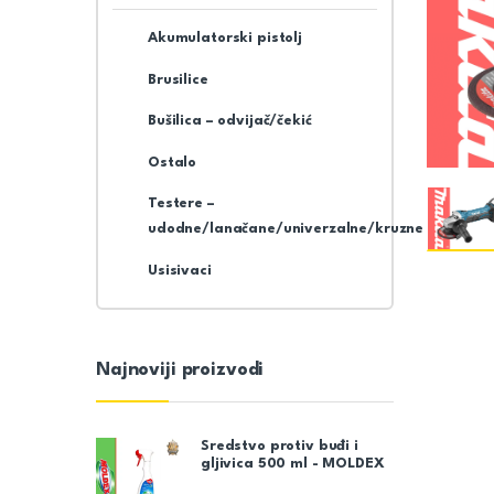
Akumulatorski pistolj
Brusilice
Bušilica – odvijač/čekić
Ostalo
Testere –
udodne/lanačane/univerzalne/kruzne
Usisivaci
Najnoviji proizvodi
Sredstvo protiv buđi i
gljivica 500 ml - MOLDEX