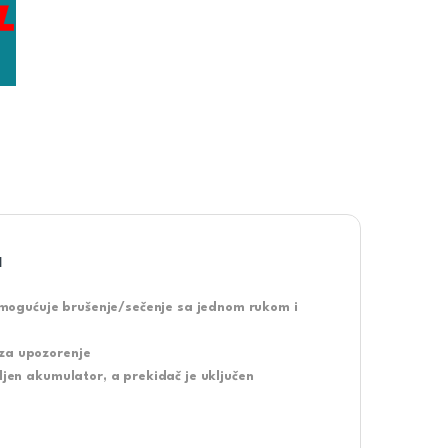
a
o omogućuje brušenje/sečenje sa jednom rukom i
 za upozorenje
ljen akumulator, a prekidač je uključen