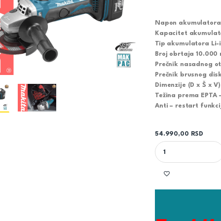
Napon akumulatora 
Kapacitet akumulat
Tip akumulatora Li-
Broj obrtaja 10.000 
Prečnik nasadnog o
Prečnik brusnog dis
Dimenzije (D x Š x V
Težina prema EPTA -
Anti – restart funkc
54.990,00
RSD
MAKITA AKUMULATOR