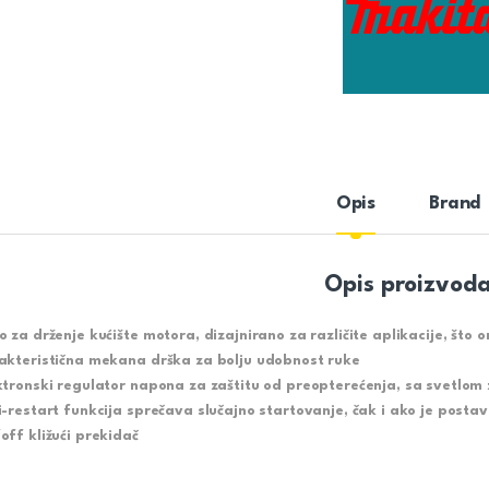
Opis
Brand
Opis proizvod
o za drženje kućište motora, dizajnirano za različite aplikacije, št
akteristična mekana drška za bolju udobnost ruke
ktronski regulator napona za zaštitu od preopterećenja, sa svetlom
i-restart funkcija sprečava slučajno startovanje, čak i ako je postav
off kližući prekidač