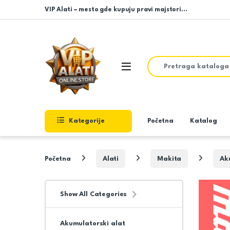
Skip to navigation
Skip to content
VIP Alati – mesto gde kupuju pravi majstori…
Search for:
Open
Kategorije
Početna
Katalog
Početna
Alati
Makita
Ak
Show All Categories
Akumulatorski alat