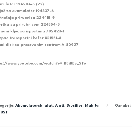
mulator 194204-5 (2x)
jač za akumulator 194337-6
trašnja prirubnica 224415-9
rtka sa prirubnicom 224554-5
adni ključ sa ispustima 782423-1
pac transportni kofer 821551-8
sni disk sa presovanim centrom A-80927
ps://www.youtube.com/watch?v=H18iBBv_STo
egorije:
Akumulatorski alat
,
Alati
,
Brusilice
,
Makita
Oznake:
PUST