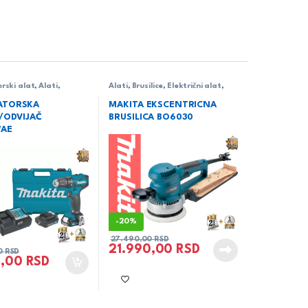
rski alat
,
Alati
,
Alati
,
Brusilice
,
Električni alat
,
odvijač/čekić
,
Makita
Makita
ATORSKA
MAKITA EKSCENTRICNA
A/ODVIJAČ
BRUSILICA BO6030
WAE
-
20%
27.490,00
RSD
21.990,00
RSD
0
RSD
0,00
RSD