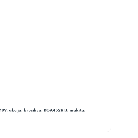
18V
,
akcija
,
brusilica
,
DGA452RFJ
,
makita
,