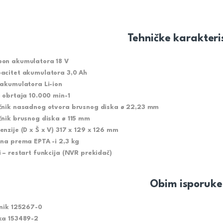
Tehničke karakteri
on akumulatora 18 V
acitet akumulatora 3,0 Ah
 akumulatora Li-ion
j obrtaja 10.000 min-1
čnik nasadnog otvora brusnog diska ø 22,23 mm
čnik brusnog diska ø 115 mm
enzije (D x Š x V) 317 x 129 x 126 mm
ina prema EPTA -i 2,3 kg
i – restart funkcija (NVR prekidač)
Obim isporuke
tnik 125267-0
ka 153489-2