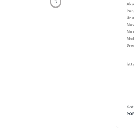
Aku
Pun
Unu
Nav
Nas
Mak
Bru
htt
Kat
PO