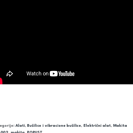
egorije:
Alati
,
Bušilice i vibracione bušilice
,
Električni alat
,
Makita
4002
,
makita
,
POPUST