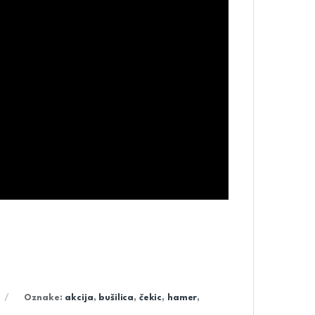
Oznake:
akcija
,
bušilica
,
čekic
,
hamer
,