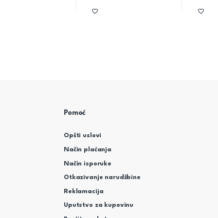
Pomoć
Opšti uslovi
Način plaćanja
Način isporuke
Otkazivanje narudžbine
Reklamacija
Uputstvo za kupovinu