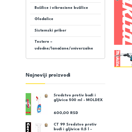
Bušilice i vibracione bušilice
Glodalice
Sistemski pribor
Testere –
udodne/lanačane/univerzalne
Najnoviji proizvodi
Sredstvo protiv buđi i
gljivica 500 ml - MOLDEX
600,00
RSD
CT 99 Sredstvo protiv
buđi i gljivica 0,5 l -