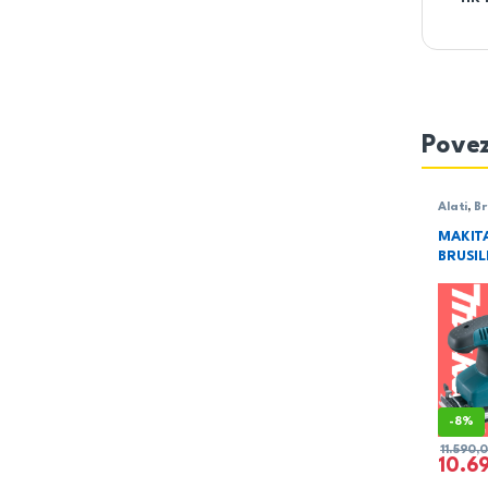
Povez
Alati
,
Br
Makita
MAKIT
BRUSIL
-
8%
11.590,
10.6