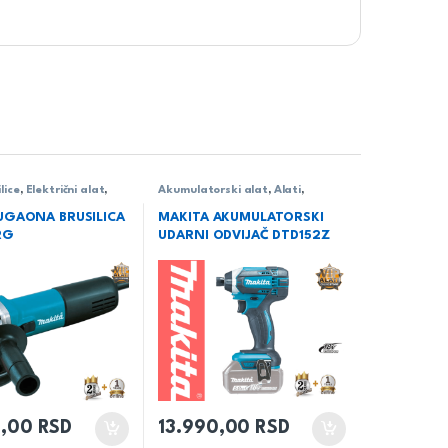
lice
,
Električni alat
,
Akumulatorski alat
,
Alati
,
Bušilica - odvijač/čekić
,
Makita
UGAONA BRUSILICA
MAKITA AKUMULATORSKI
RG
UDARNI ODVIJAČ DTD152Z
0,00
RSD
13.990,00
RSD