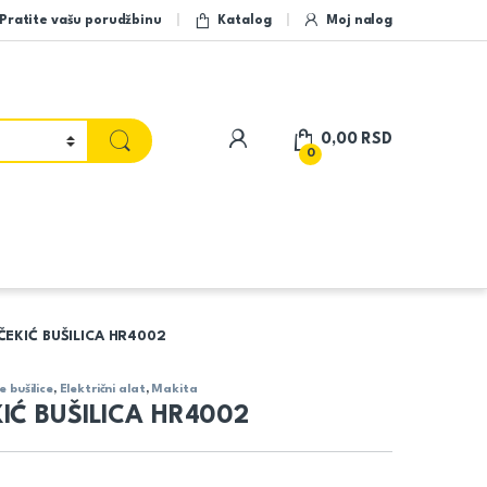
Pratite vašu porudžbinu
Katalog
Moj nalog
My Account
0,00
RSD
0
ČEKIĆ BUŠILICA HR4002
e bušilice
,
Električni alat
,
Makita
IĆ BUŠILICA HR4002