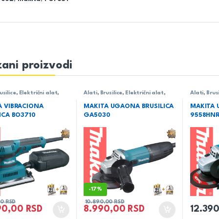
ani proizvodi
usilice
,
Električni alat
,
Alati
,
Brusilice
,
Električni alat
,
Alati
,
Brusi
Makita
Makita
A VIBRACIONA
MAKITA UGAONA BRUSILICA
MAKITA 
ICA BO3710
GA5030
9558HN
-
17%
00
RSD
10.890,00
RSD
90,00
RSD
8.990,00
RSD
12.39