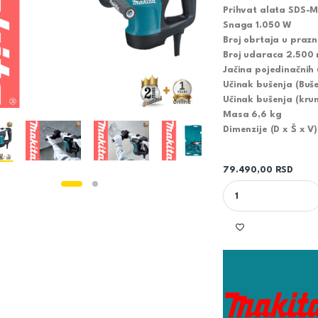
Prihvat alata SDS-
Snaga 1.050 W
Broj obrtaja u praz
Broj udaraca 2.500 
Jačina pojedinačnih 
Učinak bušenja (Buš
Učinak bušenja (kru
Masa 6,6 kg
Dimenzije (D x Š x 
79.490,00
RSD
MAKITA ČEKIĆ BUŠIL