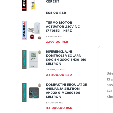
CERESIT
505,00
RSD
TERMO MOTOR
ACTUATOR 230V NC
1770853 - HERZ
3.599,00
RSD
3.199,00
RSD
DIFERENCIJALNI
KONTROLER SOLARNI
SGC16H 2SGC16H30-010 –
SELTRON
25.940,00
RSD
Uda
24.500,00
RSD
12 
KOMPAKTNI REGULATOR
SDS
GREJANJA SELTRON
Čet
AHD20 01MC060606 -
Kli
SELTRON
53.170,00
RSD
44.000,00
RSD