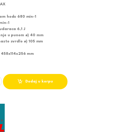
MAX
nom hodu 680 min-1
min-1
udaraca 6,1 J
enje u punom ø) 40 mm
nasto svrdlo ø) 105 mm
V) 458x114x256 mm
ICA HR4002 quantity
Dodaj u korpu