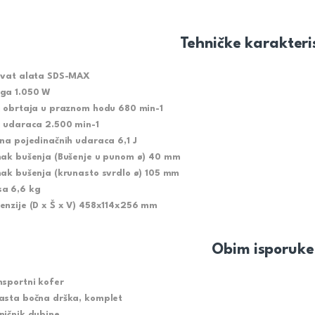
Tehničke karakteri
hvat alata SDS-MAX
ga 1.050 W
j obrtaja u praznom hodu 680 min-1
j udaraca 2.500 min-1
ina pojedinačnih udaraca 6,1 J
nak bušenja (Bušenje u punom ø) 40 mm
nak bušenja (krunasto svrdlo ø) 105 mm
a 6,6 kg
enzije (D x Š x V) 458x114x256 mm
Obim isporuke
nsportni kofer
asta bočna drška, komplet
ničnik dubine