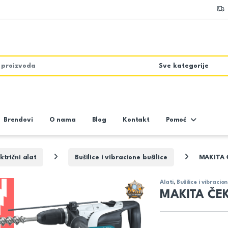
Brendovi
O nama
Blog
Kontakt
Pomoć
ktrični alat
Bušilice i vibracione bušilice
MAKITA 
Alati
,
Bušilice i vibracion
MAKITA ČEK