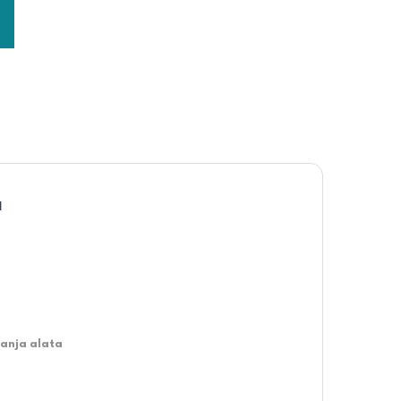
a
ranja alata