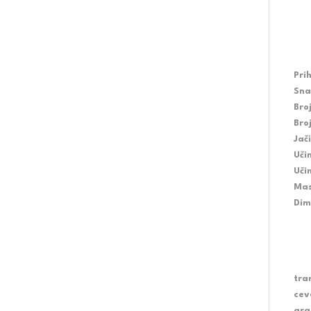
Pri
Sna
Bro
Bro
Jač
Uči
Uči
Mas
Dim
tra
cev
gra