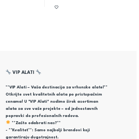
VIP ALATI
**VIP Alati – Vaša destinacija za vrhunske alate!**
Otkrijte svet kvalitetnih alata po pristupačnim
cenama! U "VIP Alati" nudimo širok asortiman
alata za sve vaše projekte – od jednostavnih
popravki do profesionalnih radova.
**Zašto odabrati nas?**
- **Kvalitet**: Samo najbolji brendovi koji
garantiraju dugotrajnost.