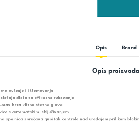
Opis
Brand
Opis proizvod
rno bušenje ili štemovanje
položaja dleta za efikasno rukovanje
-max brza klizna stezna glava
kice s automatskim isključivanjem
zna spojnica sprečava gubitak kontrole nad uređajem prilikom bloki