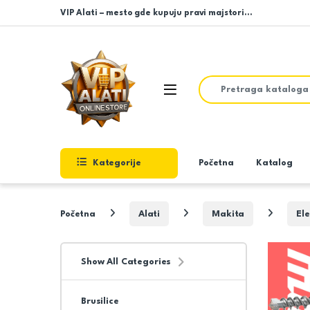
Skip to navigation
Skip to content
VIP Alati – mesto gde kupuju pravi majstori…
Search for:
Open
Kategorije
Početna
Katalog
Početna
Alati
Makita
Ele
Show All Categories
Brusilice