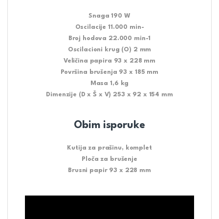
Snaga 190 W
Oscilacije 11.000 min-
Broj hodova 22.000 min-1
Oscilacioni krug (O) 2 mm
Veličina papira 93 x 228 mm
Površina brušenja 93 x 185 mm
Masa 1,6 kg
Dimenzije (D x Š x V) 253 x 92 x 154 mm
Obim isporuke
Kutija za prašinu, komplet
Ploča za brušenje
Brusni papir 93 x 228 mm