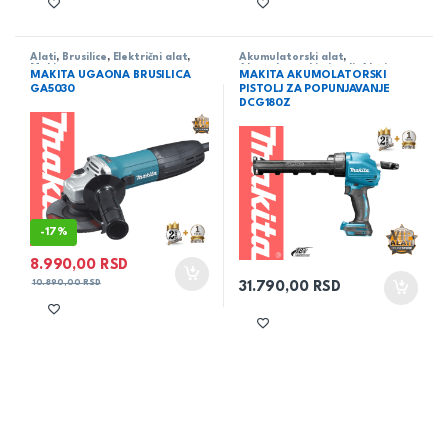
Alati
,
Brusilice
,
Električni alat
,
Akumulatorski alat
,
Makita
Akumulatorski pistolj
,
Alati
,
MAKITA UGAONA BRUSILICA
MAKITA AKUMOLATORSKI
Makita
GA5030
PISTOLJ ZA POPUNJAVANJE
DCG180Z
-
17%
8.990,00
RSD
10.890,00
RSD
31.790,00
RSD