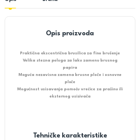
Opis proizvoda
Praktična ekscentrična brusilica za fino brušenje
Velika stezna poluga za laku zamenu brusnog
papira
Moguća nezavisna zamena brusne ploče i osnovne
ploče
Mogućnost usisavanja pomoću vrećice za prašinu ili
eksternog usisivača
Tehničke karakteristike