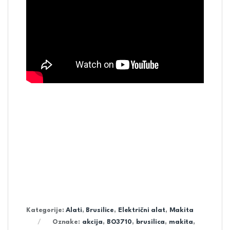
Kategorije:
Alati
,
Brusilice
,
Električni alat
,
Makita
Oznake:
akcija
,
BO3710
,
brusilica
,
makita
,