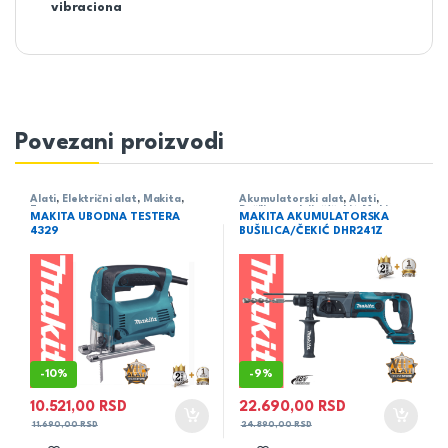
vibraciona
Povezani proizvodi
Alati
,
Električni alat
,
Makita
,
Akumulatorski alat
,
Alati
,
Testere -
Bušilica - odvijač/čekić
,
Makita
MAKITA UBODNA TESTERA
MAKITA AKUMULATORSKA
udodne/lanačane/univerzalne
4329
BUŠILICA/ČEKIĆ DHR241Z
-
10%
-
9%
10.521,00
RSD
22.690,00
RSD
11.690,00
RSD
24.890,00
RSD