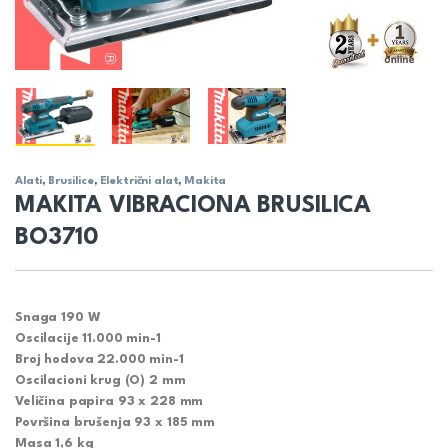
Alati
,
Brusilice
,
Električni alat
,
Makita
MAKITA VIBRACIONA BRUSILICA
BO3710
Snaga 190 W
Oscilacije 11.000 min-1
Broj hodova 22.000 min-1
Oscilacioni krug (O) 2 mm
Veličina papira 93 x 228 mm
Površina brušenja 93 x 185 mm
Masa 1,6 kg