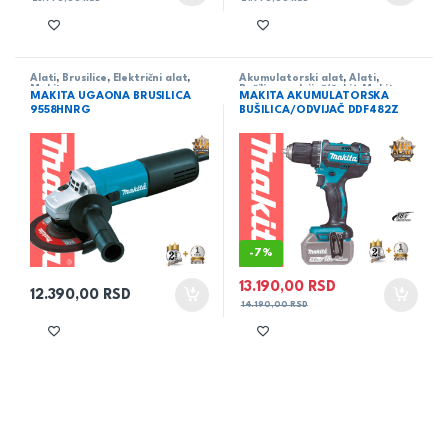
Alati
,
Brusilice
,
Električni alat
,
Akumulatorski alat
,
Alati
,
Makita
Bušilica - odvijač/čekić
,
Makita
MAKITA UGAONA BRUSILICA
MAKITA AKUMULATORSKA
9558HNRG
BUŠILICA/ODVIJAČ DDF482Z
-
7%
13.190,00
RSD
12.390,00
RSD
14.190,00
RSD