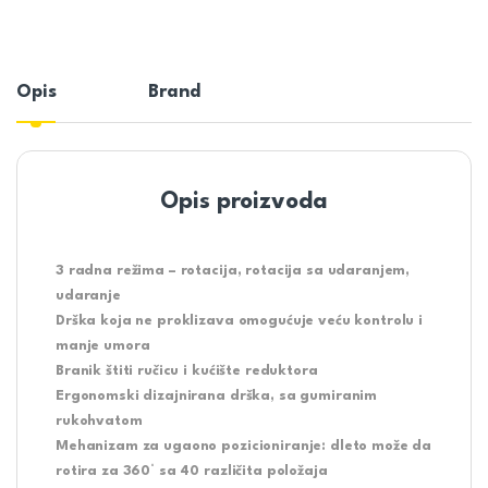
Opis
Brand
Opis proizvoda
3 radna režima – rotacija, rotacija sa udaranjem,
udaranje
Drška koja ne proklizava omogućuje veću kontrolu i
manje umora
Branik štiti ručicu i kućište reduktora
Ergonomski dizajnirana drška, sa gumiranim
rukohvatom
Mehanizam za ugaono pozicioniranje: dleto može da
rotira za 360° sa 40 različita položaja