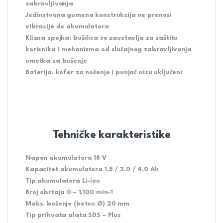
zabravljivanja
Jedinstvena gumena konstrukcija ne prenosi
vibracije do akumulatora
Klizna spojka: bušilica se zaustavlja za zaštitu
korisnika i mehanizma od slučajnog zabravljivanja
umetka za bušenje
Baterija, kofer za nošenje i punjač nisu uključeni
Tehničke karakteristike
Napon akumulatora 18 V
Kapacitet akumulatora 1,5 / 3,0 / 4,0 Ah
Tip akumulatora Li-ion
Broj obrtaja 0 – 1.100 min-1
Maks. bušenje (beton Ø) 20 mm
Tip prihvata alata SDS – Plus