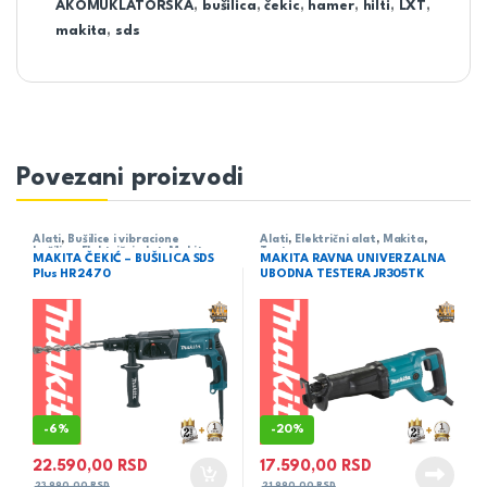
AKOMUKLATORSKA
,
bušilica
,
čekic
,
hamer
,
hilti
,
LXT
,
makita
,
sds
Povezani proizvodi
Alati
,
Bušilice i vibracione
Alati
,
Električni alat
,
Makita
,
bušilice
,
Električni alat
,
Makita
Testere -
MAKITA ČEKIĆ – BUŠILICA SDS
MAKITA RAVNA UNIVERZALNA
udodne/lanačane/univerzalne
Plus HR2470
UBODNA TESTERA JR305TK
-
6%
-
20%
22.590,00
RSD
17.590,00
RSD
23.990,00
RSD
21.990,00
RSD