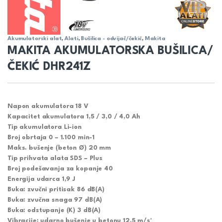
Akumulatorski alat
,
Alati
,
Bušilica - odvijač/čekić
,
Makita
MAKITA AKUMULATORSKA BUŠILICA/
ČEKIĆ DHR241Z
Napon akumulatora 18 V
Kapacitet akumulatora 1,5 / 3,0 / 4,0 Ah
Tip akumulatora Li-ion
Broj obrtaja 0 – 1.100 min-1
Maks. bušenje (beton Ø) 20 mm
Tip prihvata alata SDS – Plus
Broj podešavanja za kopanje 40
Energija udarca 1,9 J
Buka: zvučni pritisak 86 dB(A)
Buka: zvučna snaga 97 dB(A)
Buka: odstupanje (K) 3 dB(A)
Vibracije: udarno bušenje u betonu 12,5 m/s²