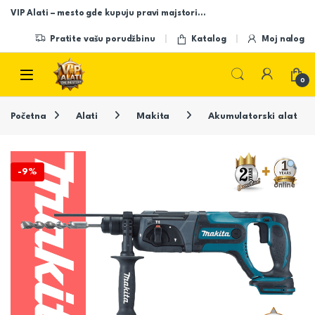
Skip to navigation
Skip to content
VIP Alati – mesto gde kupuju pravi majstori…
Pratite vašu porudžbinu
Katalog
Moj nalog
Open
0
Početna
Alati
Makita
Akumulatorski alat
-
9%