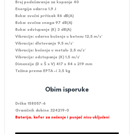
Broj podešavanja za kopanje 40
Energija udarca 1,9 J
Buka: zvučni pritisak 86 dB(A)
Buka: zvučna snaga 97 dB(A)
Buka: odstupanje (K) 3 dB(A)
Vibracije: udarno bušenje u betonu 12,5 m/s²
Vibracije: dletovanje 9,5 m/s²
Vibracije: bušenje u metalu 2,5 m/s²
Vibracije: odstupanje (K) 1,5 m/s²
Dimenzije (D x Š x V) 417 x 84 x 219 mm
Težina prema EPTA –i 3,5 kg
Obim isporuke
Drška 158057-6
Graničnik dubine 324219-0
Baterija, kofer za nošenje i punjač nisu uključeni