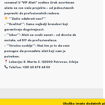
cenama! U "VIP Alati" nudimo širok asortiman
alata za sve vaše projekte – od jednostavnih
popravki do profesionalnih radova.
**Zašto odabrati nas?**
- **Kvalitet**: Samo najbolji brendovi koji
garantiraju dugotrajnost.
- **Izbor**: Alati za svaki zanat – od drveta do
metala, od DIY do profesionalaca.
- **Stručno osoblje**: Naš tim je tu da vam
pomogne da pronađete alat koji vam je
potreban.
Lokacija: 8. Marta 3, 123000 Petrovac, Srbija
Telefon: +381 65 878 68 50
Ukoliko imate dodatnih pitan