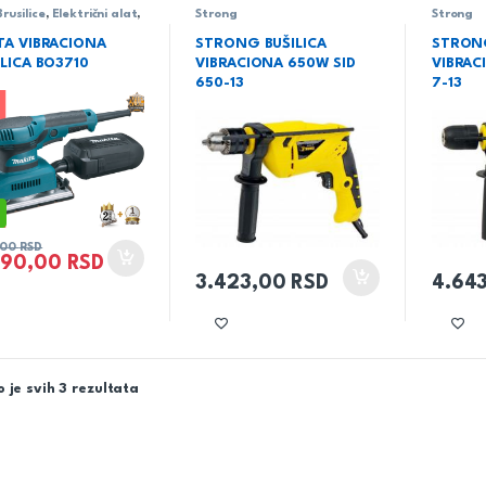
Brusilice
,
Električni alat
,
Strong
Strong
a
TA VIBRACIONA
STRONG BUŠILICA
STRONG
ILICA BO3710
VIBRACIONA 650W SID
VIBRAC
650-13
7-13
,00
RSD
690,00
RSD
3.423,00
RSD
4.64
 je svih 3 rezultata