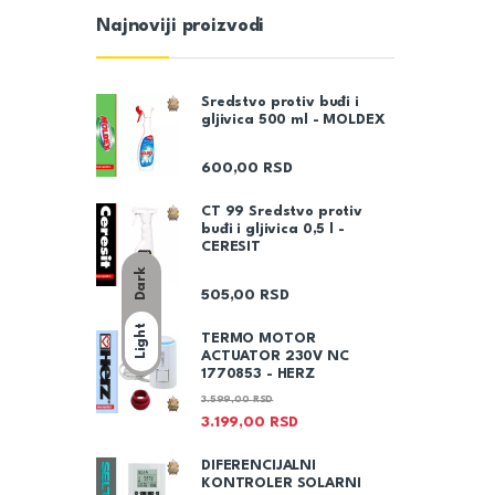
Najnoviji proizvodi
Sredstvo protiv buđi i
gljivica 500 ml - MOLDEX
600,00
RSD
CT 99 Sredstvo protiv
buđi i gljivica 0,5 l -
CERESIT
Dark
505,00
RSD
Light
TERMO MOTOR
ACTUATOR 230V NC
1770853 - HERZ
3.599,00
RSD
3.199,00
RSD
DIFERENCIJALNI
KONTROLER SOLARNI