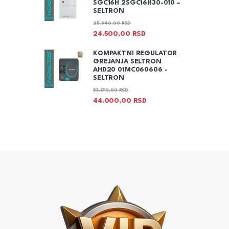
SGC16H 2SGC16H30-010 –
SELTRON
25.940,00
RSD
24.500,00
RSD
KOMPAKTNI REGULATOR
GREJANJA SELTRON
AHD20 01MC060606 -
SELTRON
53.170,00
RSD
44.000,00
RSD