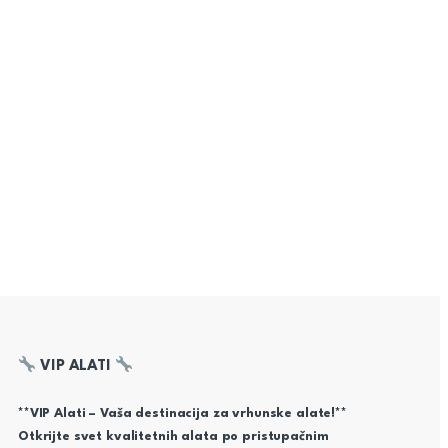
VIP ALATI
**VIP Alati – Vaša destinacija za vrhunske alate!**
Otkrijte svet kvalitetnih alata po pristupačnim