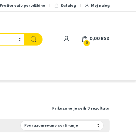
Pratite vašu porudžbinu
Katalog
Moj nalog
My Account
0,00
RSD
0
Prikazano je svih 3 rezultata