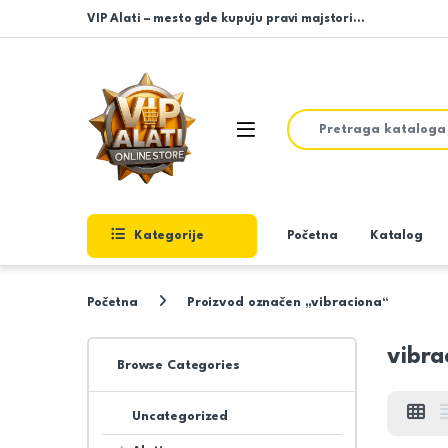
Skip to navigation
Skip to content
VIP Alati – mesto gde kupuju pravi majstori…
Search for:
Open
Kategorije
Početna
Katalog
Početna
Proizvod označen „vibraciona“
vibra
Browse Categories
Uncategorized