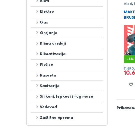
Alati
Alati
,
Makit
Elektro
MAKI
BRUS
Gas
Grejanje
Klima uređaji
Klimatizacija
-
8%
Pločice
11.590
10.
Rasveta
Sanitarija
Silikoni, lepkovi i fug mase
Vodovod
Prikazano
Zaštitna oprema