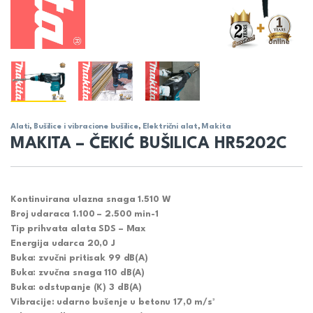
Alati
,
Bušilice i vibracione bušilice
,
Električni alat
,
Makita
MAKITA – ČEKIĆ BUŠILICA HR5202C
Kontinuirana ulazna snaga 1.510 W
Broj udaraca 1.100 – 2.500 min-1
Tip prihvata alata SDS – Max
Energija udarca 20,0 J
Buka: zvučni pritisak 99 dB(A)
Buka: zvučna snaga 110 dB(A)
Buka: odstupanje (K) 3 dB(A)
Vibracije: udarno bušenje u betonu 17,0 m/s²