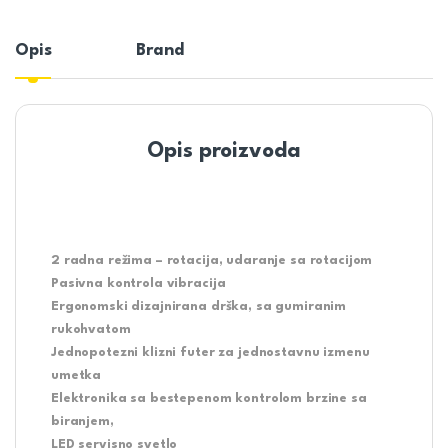
Opis
Brand
Opis proizvoda
2 radna režima – rotacija, udaranje sa rotacijom
Pasivna kontrola vibracija
Ergonomski dizajnirana drška, sa gumiranim
rukohvatom
Jednopotezni klizni futer za jednostavnu izmenu
umetka
Elektronika sa bestepenom kontrolom brzine sa
biranjem,
LED servisno svetlo