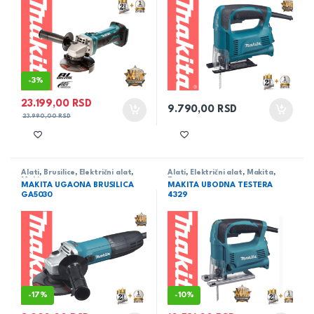
-
3%
23.199,00
RSD
9.790,00
RSD
23.990,00
RSD
Alati
,
Brusilice
,
Električni alat
,
Alati
,
Električni alat
,
Makita
,
Makita
Testere -
MAKITA UGAONA BRUSILICA
MAKITA UBODNA TESTERA
udodne/lanačane/univerzalne
GA5030
4329
-
17%
-
10%