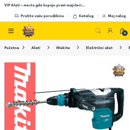
Skip to navigation
Skip to content
VIP Alati – mesto gde kupuju pravi majstori…
Pratite vašu porudžbinu
Katalog
Moj nalog
Open
0
Početna
Alati
Makita
Električni alat