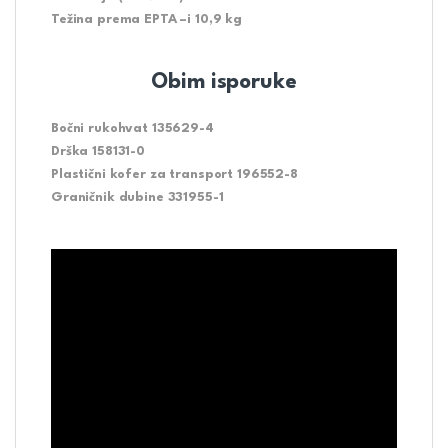
Težina prema EPTA –i 10,9 kg
Obim isporuke
Bočni rukohvat 135629-4
Drška 158131-0
Plastični kofer za transport 196552-8
Graničnik dubine 331955-1