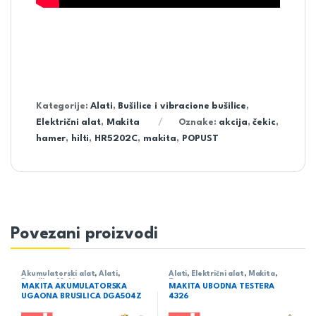
Kategorije:
Alati
,
Bušilice i vibracione bušilice
,
Električni alat
,
Makita
Oznake:
akcija
,
čekic
,
hamer
,
hilti
,
HR5202C
,
makita
,
POPUST
Povezani proizvodi
Akumulatorski alat
,
Alati
,
Alati
,
Električni alat
,
Makita
,
Brusilice
,
Makita
Testere -
MAKITA AKUMULATORSKA
MAKITA UBODNA TESTERA
udodne/lanačane/univerzalne
UGAONA BRUSILICA DGA504Z
4326