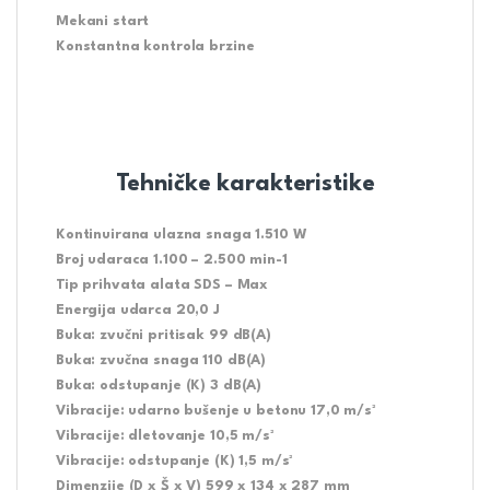
Mekani start
Konstantna kontrola brzine
Tehničke karakteristike
Kontinuirana ulazna snaga 1.510 W
Broj udaraca 1.100 – 2.500 min-1
Tip prihvata alata SDS – Max
Energija udarca 20,0 J
Buka: zvučni pritisak 99 dB(A)
Buka: zvučna snaga 110 dB(A)
Buka: odstupanje (K) 3 dB(A)
Vibracije: udarno bušenje u betonu 17,0 m/s²
Vibracije: dletovanje 10,5 m/s²
Vibracije: odstupanje (K) 1,5 m/s²
Dimenzije (D x Š x V) 599 x 134 x 287 mm