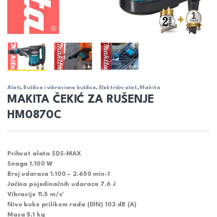
Alati
,
Bušilice i vibracione bušilice
,
Električni alat
,
Makita
MAKITA ČEKIĆ ZA RUŠENJE
HM0870C
Prihvat alata SDS-MAX
Snaga 1.100 W
Broj udaraca 1.100 – 2.650 min-1
Jačina pojedinačnih udaraca 7,6 J
Vibracije 11,5 m/s²
Nivo buke prilikom rada (DIN) 103 dB (A)
Masa 5,1 kg