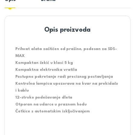
Opis proizvoda
Prihvat alata zaštićen od prašine, podesan za SDS-
MAX
Kompaktan čekić u klasi 5 kg
Kompaktna elektronika vratila
Postupno pokretanje radi preciznog postavljanja
Kontrolna lampica upozorava na kvar na prekidaču
i kablu
12-struko podešavanje dleta
Otporan na udarce u praznom hodu
Četkice s automatskim isključivanjem