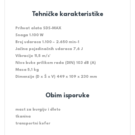
Tehničke karakteristike
Prihvat alata SDS-MAX
Snaga 1.100 W
Broj udaraca 1.100 – 2.650 min-1
Jačina pojedinačnih udaraca 7,6 J
Vibracije 11,5 m/s²
Nivo buke prilikom rada (DIN) 103 dB (A)
Masa 5,1 kg
Dimenzije (D x Š x V) 449 x 109 x 230 mm
Obim isporuke
mast za burgiju i dleto
tkanina
transportni kofer