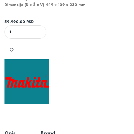
Dimenzije (D x Š x V) 449 x 109 x 230 mm
59.990,00
RSD
MAKITA ČEKIĆ ZA RUŠENJE HM0870C quantity
Opis
Brand