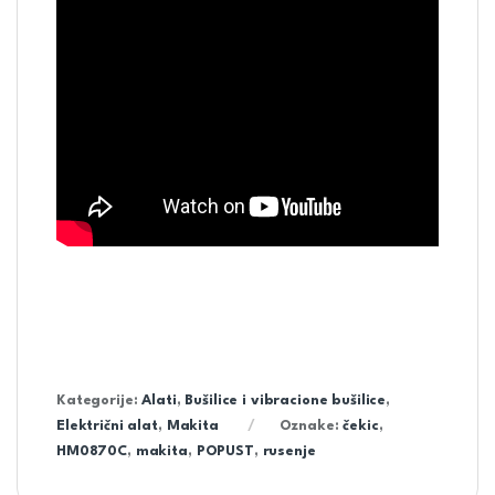
Kategorije:
Alati
,
Bušilice i vibracione bušilice
,
Električni alat
,
Makita
Oznake:
čekic
,
HM0870C
,
makita
,
POPUST
,
rusenje