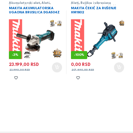
Akumulatorski alat
,
Alati
,
Alati
,
Bušilice i vibracione
Brusilice
,
Makita
bušilice
,
Električni alat
,
Makita
MAKITA AKUMULATORSKA
MAKITA ČEKIĆ ZA RUŠENJE
UGAONA BRUSILICA DGA504Z
HM1802
-
3%
-
100%
23.199,00
RSD
0,00
RSD
23.990,00
RSD
217.490,00
RSD