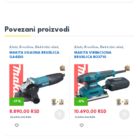
Povezani proizvodi
Alati
,
Brusilice
,
Električni alat
,
Alati
,
Brusilice
,
Električni alat
,
Makita
Makita
MAKITA UGAONA BRUSILICA
MAKITA VIBRACIONA
GA4530
BRUSILICA BO3710
-
17%
-
8%
8.890,00
RSD
10.690,00
RSD
10.690,00
RSD
11.590,00
RSD