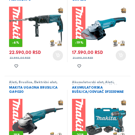
-
6%
-
19%
22.590,00
RSD
17.590,00
RSD
23.990,00
RSD
21.690,00
RSD
Alati
,
Brusilice
,
Električni alat
,
Akumulatorski alat
,
Alati
,
Makita
Bušilica - odvijač/čekić
,
Makita
MAKITA UGAONA BRUSILICA
AKUMULATORSKA
GA9020
BUŠILICA/ODVIJAČ DF333DWAE