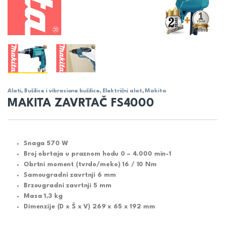
Alati
,
Bušilice i vibracione bušilice
,
Električni alat
,
Makita
MAKITA ZAVRTAČ FS4000
Snaga 570 W
Broj obrtaja u praznom hodu 0 – 4.000 min-1
Obrtni moment (tvrdo/meko) 16 / 10 Nm
Samougradni zavrtnji 6 mm
Brzougradni zavrtnji 5 mm
Masa 1,3 kg
Dimenzije (D x Š x V) 269 x 65 x 192 mm