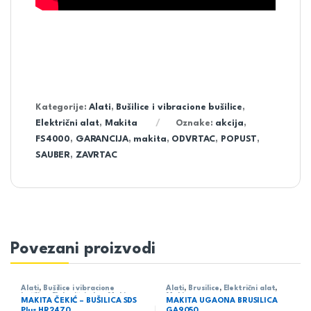
Kategorije:
Alati
,
Bušilice i vibracione bušilice
,
Električni alat
,
Makita
Oznake:
akcija
,
FS4000
,
GARANCIJA
,
makita
,
ODVRTAC
,
POPUST
,
SAUBER
,
ZAVRTAC
Povezani proizvodi
Alati
,
Bušilice i vibracione
Alati
,
Brusilice
,
Električni alat
,
bušilice
,
Električni alat
,
Makita
Makita
MAKITA ČEKIĆ – BUŠILICA SDS
MAKITA UGAONA BRUSILICA
Plus HR2470
GA9050