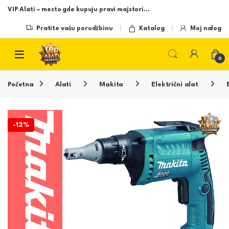
Skip to navigation
Skip to content
VIP Alati – mesto gde kupuju pravi majstori…
Pratite vašu porudžbinu
Katalog
Moj nalog
Open
0
Početna
Alati
Makita
Električni alat
-
12%