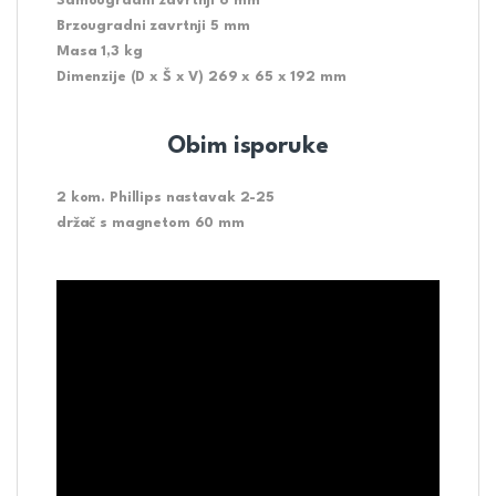
Samougradni zavrtnji 6 mm
Brzougradni zavrtnji 5 mm
Masa 1,3 kg
Dimenzije (D x Š x V) 269 x 65 x 192 mm
Obim isporuke
2 kom. Phillips nastavak 2-25
držač s magnetom 60 mm