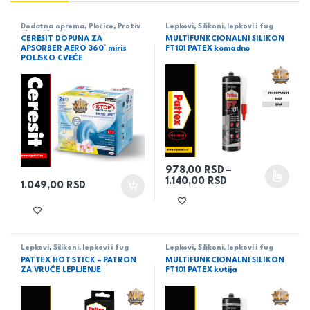
Dodatna oprema
,
Pločice
,
Protiv
Lepkovi
,
Silikoni, lepkovi i fug
vlage i buđi
mase
CERESIT DOPUNA ZA
MULTIFUNKCIONALNI SILIKON
APSORBER AERO 360° miris
FT101 PATEX komadno
POLJSKO CVEĆE
978,00
RSD
–
Raspon cena: od
1.140,00
RSD
Ovaj proizvod ima više varijant
1.049,00
RSD
Lepkovi
,
Silikoni, lepkovi i fug
Lepkovi
,
Silikoni, lepkovi i fug
mase
mase
PATTEX HOT STICK – PATRON
MULTIFUNKCIONALNI SILIKON
ZA VRUĆE LEPLJENJE
FT101 PATEX kutija