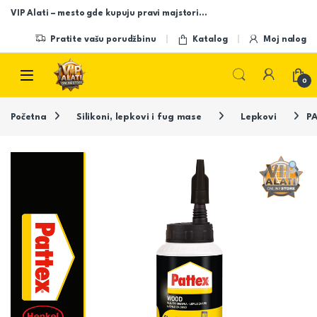
Skip to navigation
Skip to content
VIP Alati – mesto gde kupuju pravi majstori…
Pratite vašu porudžbinu
Katalog
Moj nalog
Open
0
Početna
Silikoni, lepkovi i fug mase
Lepkovi
P