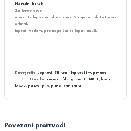
Naredni korak
Za tvrdo drvo
nanesite lepak na obe strane. Strojeve i alate treba
odmah
isprati vodom, pre nego što se lepak osuši.
Kategorije:
Lepkovi
,
Silikoni, lepkovi i fug mase
Oznake:
ceresit
,
filc
,
guma
,
HENKEL
,
koža
,
lepak
,
patex
,
plis
,
pluta
,
sanitarni
Povezani proizvodi