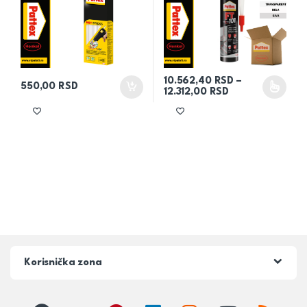
10.562,40
RSD
–
550,00
RSD
Raspon cena: od
12.312,00
RSD
Ovaj proizvod ima više varijant
Korisnička zona