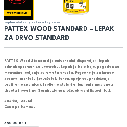
Lepkovi
,
Silikoni, lepkovi i fug mase
PATTEX WOOD STANDARD – LEPAK
ZA DRVO STANDARD
PATTEX Wood Standard je univerzalni disperzijski lepak
odmah spreman za upotrebu. Lepak je bele boje, pogodan za
montažno lepljenje svih vrsta drveta. Pogodno je za izradu
sprava, montažu (završetak-tenon, spojnica, produženje i
proširenje spojnica), lepljenje stolarije, lepljenje masivnog
drveta i površina (furnir, zidne ploče, ukrasni listovi itd.).
Sadržaj: 250ml
Cena po komadu
360,00
RSD