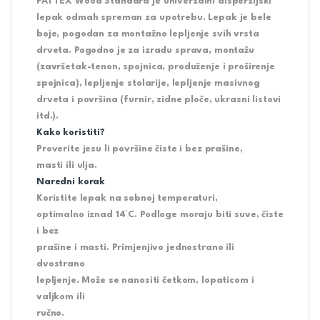
PATTEX Wood Standard je univerzalni disperzijski
lepak odmah spreman za upotrebu. Lepak je bele
boje, pogodan za montažno lepljenje svih vrsta
drveta. Pogodno je za izradu sprava, montažu
(završetak-tenon, spojnica, produženje i proširenje
spojnica), lepljenje stolarije, lepljenje masivnog
drveta i površina (furnir, zidne ploče, ukrasni listovi
itd.).
Kako koristiti?
Proverite jesu li površine čiste i bez prašine,
masti ili ulja.
Naredni korak
Koristite lepak na sobnoj temperaturi,
optimalno iznad 14°C. Podloge moraju biti suve, čiste
i bez
prašine i masti. Primjenjivo jednostrano ili
dvostrano
lepljenje. Može se nanositi četkom, lopaticom i
valjkom ili
ručno.