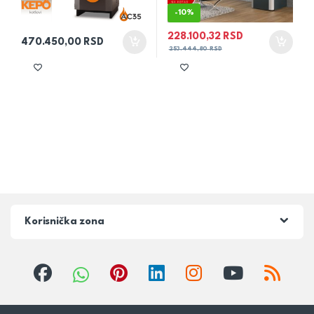
-
10%
228.100,32
RSD
470.450,00
RSD
253.444,80
RSD
Korisnička zona