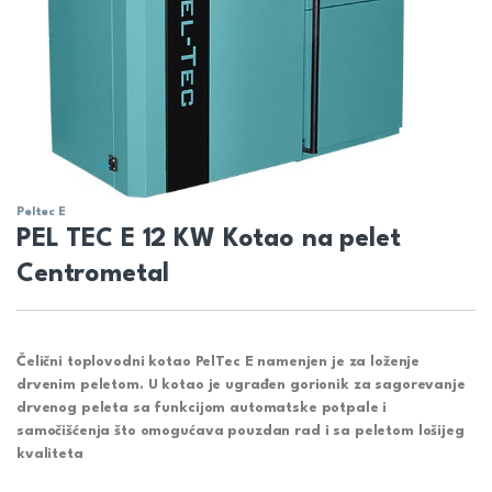
Peltec E
PEL TEC E 12 KW Kotao na pelet
Centrometal
Čelični toplovodni kotao
PelTec E
namenjen je za loženje
drvenim peletom. U kotao je ugrađen gorionik za sagorevanje
drvenog peleta sa funkcijom automatske potpale i
samočišćenja što omogućava pouzdan rad i sa peletom lošijeg
kvaliteta