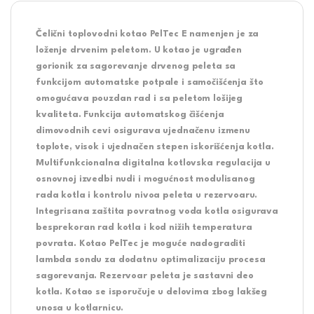
Čelični toplovodni kotao
PelTec E
namenjen je za
loženje drvenim peletom. U kotao je ugrađen
gorionik za sagorevanje drvenog peleta sa
funkcijom automatske potpale i samočišćenja što
omogućava pouzdan rad i sa peletom lošijeg
kvaliteta. Funkcija automatskog čišćenja
dimovodnih cevi osigurava ujednačenu izmenu
toplote, visok i ujednačen stepen iskorišćenja kotla.
Multifunkcionalna digitalna kotlovska regulacija u
osnovnoj izvedbi nudi i mogućnost modulisanog
rada kotla i kontrolu nivoa peleta u rezervoaru.
Integrisana zaštita povratnog voda kotla osigurava
besprekoran rad kotla i kod nižih temperatura
povrata. Kotao PelTec je moguće nadograditi
lambda sondu za dodatnu optimalizaciju procesa
sagorevanja. Rezervoar peleta je sastavni deo
kotla. Kotao se isporučuje u delovima zbog lakšeg
unosa u kotlarnicu.