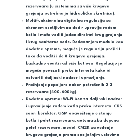
rezervoara (u sistemima sa više krugova
grejanja potrebna je hidraulička skretnica).
Multifunkcionalna digitalna regulacija sa
ekranom osetljivim na dodir upravlja radom
kotla i može voditi jedan direktni krug grejanja
i krug sanitarne vode. Dodavanjem modula kao
dodatne opreme, moguće je regulaciju proširiti
tako da voditi i do 8 krugova grejanja,
kaskadno voditi rad više kotlova. Regulaciju je
moguće povezati preko interneta kako bi
ostvariti daljinski nadzor i upravljanje.
Pražnjenje pepeljare nakon potrošenih 2-3
rezervoara (400-600kg).
Dodatna oprema: Wi-Fi box za daljinski nadzor
i upravljanje radom kotla preko interneta, CKS
sobni korektor, GSM obaveštenje o stanju
kotla i pelet rezervoara, automatska dopuna
pelet rezervoara, moduli CM2K za vođenje
krugova grejanja prema spoljašnjim uslovima