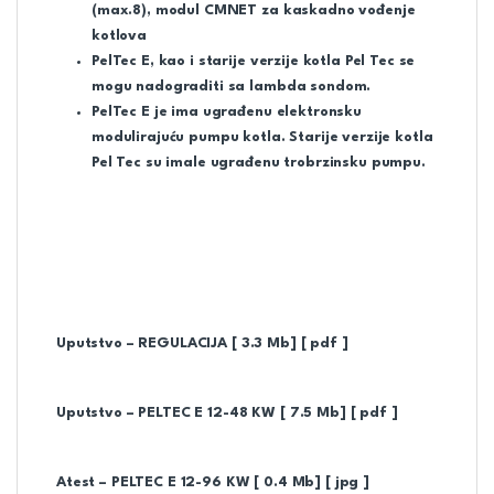
(max.8), modul CMNET za kaskadno vođenje
kotlova
PelTec E, kao i starije verzije kotla Pel Tec se
mogu nadograditi sa lambda sondom.
PelTec E je ima ugrađenu elektronsku
modulirajuću pumpu kotla. Starije verzije kotla
Pel Tec su imale ugrađenu trobrzinsku pumpu.
Uputstvo – REGULACIJA [ 3.3 Mb] [ pdf ]
Uputstvo – PELTEC E 12-48 KW [ 7.5 Mb] [ pdf ]
Atest – PELTEC E 12-96 KW [ 0.4 Mb] [ jpg ]