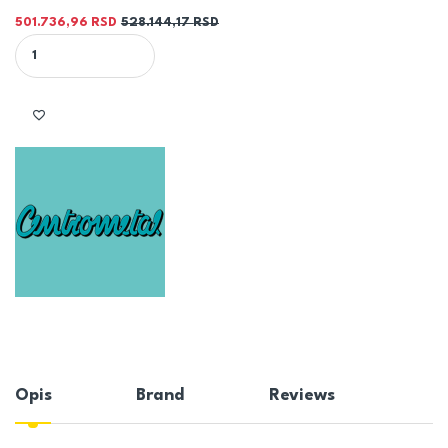
501.736,96
RSD
528.144,17
RSD
PEL TEC E 12 KW Kotao na pelet Centrometal quantity
Opis
Brand
Reviews