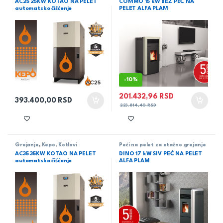
AC25 25KW KOTAO NA PELET
COMMO 15 kW BEŽ PEĆ NA
automatsko čišćenje
PELET ALFA PLAM
-
10%
201.432,96
RSD
393.400,00
RSD
223.814,40
RSD
Grejanje
,
Kepo
,
Kotlovi
Peći na pelet za etažno grejanje
AC35 35KW KOTAO NA PELET
DINO 17 kW SIV PEĆ NA PELET
automatsko čišćenje
ALFA PLAM