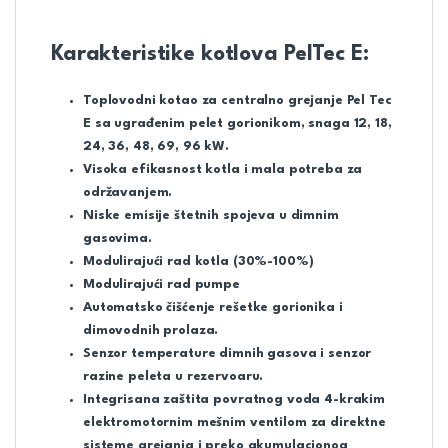
Karakteristike kotlova PelTec E:
Toplovodni kotao za centralno grejanje Pel Tec
E sa ugrađenim pelet gorionikom, snaga 12, 18,
24, 36, 48, 69, 96 kW.
Visoka efikasnost kotla i mala potreba za
održavanjem.
Niske emisije štetnih spojeva u dimnim
gasovima.
Modulirajući rad kotla (30%-100%)
Modulirajući rad pumpe
Automatsko čišćenje rešetke gorionika i
dimovodnih prolaza.
Senzor temperature dimnih gasova i senzor
razine peleta u rezervoaru.
Integrisana zaštita povratnog voda 4-krakim
elektromotornim mešnim ventilom za direktne
sisteme grejanja i preko akumulacionog