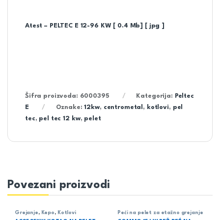
Atest – PELTEC E 12-96 KW [ 0.4 Mb] [ jpg ]
Šifra proizvoda:
6000395
Kategorija:
Peltec
E
Oznake:
12kw
,
centrometal
,
kotlovi
,
pel
tec
,
pel tec 12 kw
,
pelet
Povezani proizvodi
Grejanje
,
Kepo
,
Kotlovi
Peći na pelet za etažno grejanje