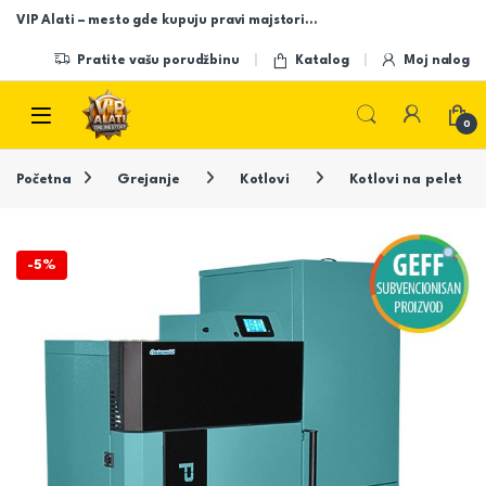
Skip to navigation
Skip to content
VIP Alati – mesto gde kupuju pravi majstori…
Pratite vašu porudžbinu
Katalog
Moj nalog
Open
0
Početna
Grejanje
Kotlovi
Kotlovi na pelet
-
5%