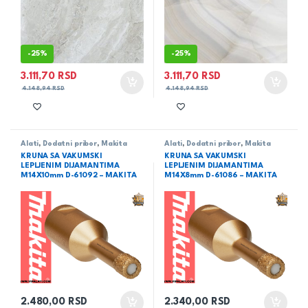
-
25%
-
25%
3.111,70
RSD
3.111,70
RSD
4.148,94
RSD
4.148,94
RSD
Alati
,
Dodatni pribor
,
Makita
Alati
,
Dodatni pribor
,
Makita
KRUNA SA VAKUMSKI
KRUNA SA VAKUMSKI
LEPLJENIM DIJAMANTIMA
LEPLJENIM DIJAMANTIMA
M14X10mm D-61092 – MAKITA
M14X8mm D-61086 – MAKITA
2.480,00
RSD
2.340,00
RSD