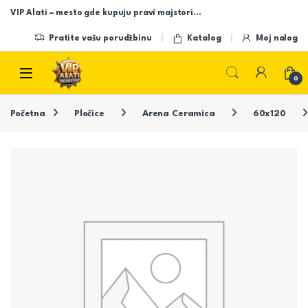
Skip to navigation
Skip to content
VIP Alati – mesto gde kupuju pravi majstori…
Pratite vašu porudžbinu
Katalog
Moj nalog
Open
0
Početna
Pločice
Arena Ceramica
60x120