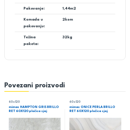
Pakovanje:
1,44m2
Komada u
2kom
pakovanju:
Težina
32kg
paketa:
Povezani proizvodi
60x120
60x120
mimas HAMPTON GRIS BRILLO
mimas ONICE PERLA BRILLO
RET 60X120 pločica sjaj
RET 60X120 pločica sjaj